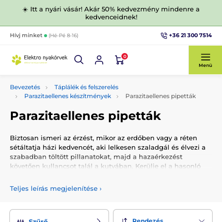
☀️ Itt a nyári vásár! Akár 50% kedvezmény mindenre a
kedvenceidnek!
+36 21 300 7514
Hívj minket
(Hé-Pé 8-16)
0
Menü
Bevezetés
Táplálék és felszerelés
Parazitaellenes készítmények
Parazitaellenes pipetták
Parazitaellenes pipetták
Biztosan ismeri az érzést, mikor az erdőben vagy a réten
sétáltatja házi kedvencét, aki lelkesen szaladgál és élvezi a
szabadban töltött pillanatokat, majd a hazaérkezést
követően kullancsot talál a kutyában. Kerülje el a hasonló
helyzeteket és élvezze a gondtalan sétát a természetben. A
parazitaellenes pipetták nem csak a kullancsokkal, hanem a
Teljes leírás megjelenítése
›
bolhákkal, szúnyogokkal és egyéb élősködőkkel szemben is
védik házi kedvencét.
A pipetták alkalmasak kölyökkutyák és vemhes kutyák
Rendezés
Szűrő