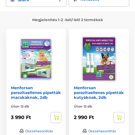
számára is. Ügyeljen arra, hogy ne csak házi kedvence
maradjon egészséges, de otthona is legyen mindig tiszta és
parazitamentes.
Megjelenítés 1-2 -ból/-ből 2 termékek
Menforsan
Menforsan
parazitaellenes pipetták
parazitaellenes pipetták
macskáknak, 2db
kutyáknak, 2db
Úton 12 db
Úton 12 db
3 990 Ft
2 990 Ft
Összehasonlítás
Összehasonlítás