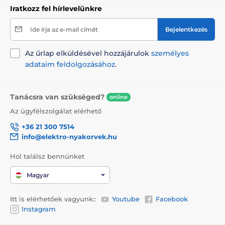
Iratkozz fel hírlevelünkre
Ide írja az e-mail címét
Bejelentkezés
Az űrlap elküldésével hozzájárulok
személyes
adataim feldolgozásához
.
Tanácsra van szükséged?
online
Az ügyfélszolgálat elérhető
+36 21 300 7514
info@elektro-nyakorvek.hu
Hol találsz bennünket
Magyar
Itt is elérhetőek vagyunk::
Youtube
Facebook
Instagram