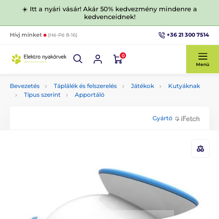
☀️ Itt a nyári vásár! Akár 50% kedvezmény mindenre a
kedvenceidnek!
+36 21 300 7514
Hívj minket
(Hé-Pé 8-16)
0
Menü
Bevezetés
Táplálék és felszerelés
Játékok
Kutyáknak
Típus szerint
Apportáló
Gyártó