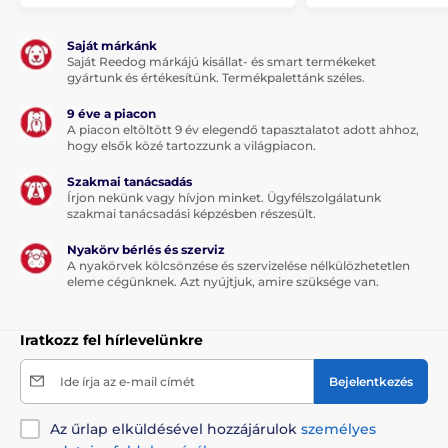
Saját márkánk
Saját Reedog márkájú kisállat- és smart termékeket
gyártunk és értékesítünk. Termékpalettánk széles.
9 éve a piacon
A piacon eltöltött 9 év elegendő tapasztalatot adott ahhoz,
hogy elsők közé tartozzunk a világpiacon.
Szakmai tanácsadás
Írjon nekünk vagy hívjon minket. Ügyfélszolgálatunk
szakmai tanácsadási képzésben részesült.
Élvezze a közös vagy független szórakozást, melyet
Nyakörv bérlés és szerviz
házi kedvence megérdemel! A labdadobó nagyszerű
A nyakörvek kölcsönzése és szervizelése nélkülözhetetlen
interaktív játék, melynek köszönhetően kutyusa
eleme cégünknek. Azt nyújtjuk, amire szüksége van.
folyamatosan kiváló formában és kondiban marad!
Iratkozz fel hírlevelünkre
A termék előnyei:
Ide írja az e-mail címét
Bejelentkezés
Aportáló játék automatikus működéssel
Választható kilövési távolság
Az űrlap elküldésével hozzájárulok
személyes