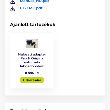
Manual_HU.pdf
CE-EMC.pdf
Ajánlott tartozékok
Hálózati adapter
iFetch Original
automata
labdadobóhoz
8 990 Ft
Hozzáadás