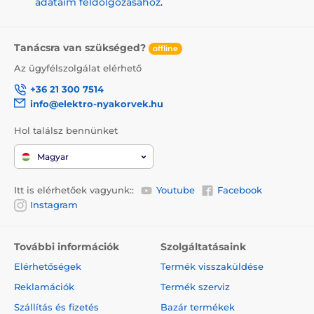
adataim feldolgozásához
.
Gyors és azonnali labdakilövés
6 db C Cell elem tápellátásának lehetősége
Beltéri és kültéri használatra
Tanácsra van szükséged?
offline
Tartós anyag és kiegyensúlyozott felépítés
Az ügyfélszolgálat elérhető
Csendes működés
+36 21 300 7514
info@elektro-nyakorvek.hu
Könnyű karbantartás, egyszerű kezelés, gyors
ellenőrzés
Hol találsz bennünket
A széles beillesztési nyílás megkönnyíti a játékot
Magyar
3 labda és egy hálózati adapter a csomagban
Itt is elérhetőek vagyunk::
Youtube
Facebook
Instagram
A termék hátrányai:
Ideális kisebb kutyáknak
További információk
Szolgáltatásaink
Elérhetőségek
Termék visszaküldése
A csomag tartalma:
Reklamációk
Termék szerviz
1 x automatikus labdadobó
Szállítás és fizetés
Bazár termékek