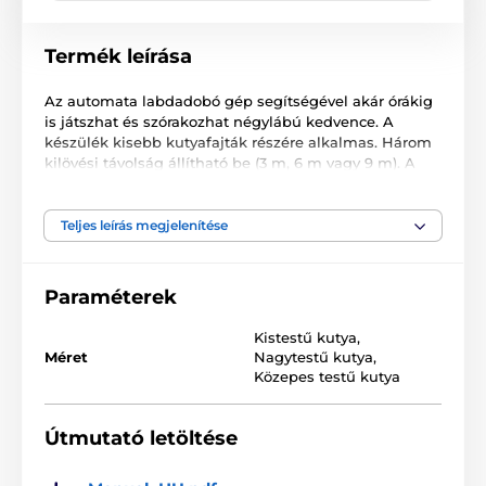
Termék leírása
Az automata labdadobó gép segítségével akár órákig
is játszhat és szórakozhat négylábú kedvence. A
készülék kisebb kutyafajták részére alkalmas. Három
kilövési távolság állítható be (3 m, 6 m vagy 9 m). A
labdadobálót csatlakoztathatja elektromos hálózathoz
vagy használhat 6 db C típusú elemet. Az állítható
távolságnak, a készülék csendes működésének és
Teljes leírás megjelenítése
elemekre való működésnek köszönhetően megfelel
otthoni és kültéri használatra is.
Paraméterek
Kistestű kutya
,
Méret
Nagytestű kutya
,
Közepes testű kutya
Útmutató letöltése