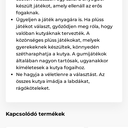
készült, kiegyensúlyozott szerkezettel és széles felső
készült játékot, amely ellenáll az erős
nyílással lett ellátva. Az iFetch aportáló játék
fogaknak.
segítségével szó szerint játék lesz a gyakorlás.
Ügyeljen a játék anyagára is. Ha plüss
Javasoljuk naponta 3 x 10 percet edzeni a kutyussal.
Mielőtt használná a készüléket próbálja meg a
játékot választ, győződjen meg róla, hogy
készülék nélkül elgurítani a labdát. Ha a kutya
valóban kutyáknak tervezték. A
visszahozza, dicsérje meg és jutalmazza pl.
közönséges plüss játékokat, melyek
jutalomfalattal. Ezt követően az iFetch készüléken
gyerekeknek készültek, könnyedén
mutassa meg a kutyának, hova kell behelyeznie a
labdát. Miután visszahozza az elgurított labdát,
szétharaphatja a kutya. A gumijátékok
tenyerével mutasson a készülék felső nyílására. Amint
általában nagyon tartósak, ugyanakkor
a kutya vizsgálgatni kezdi a nyílást, ismét dicsérje és
kíméletesek a kutya fogaihoz.
jutalmazza.
Ne hagyja a véletlenre a választást. Az
összes kutya imádja a labdákat,
rágóköteleket.
Kapcsolódó termékek