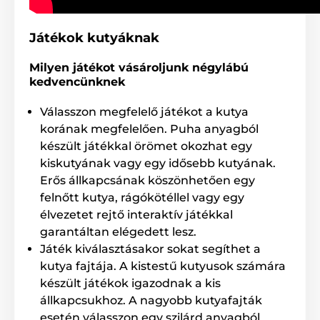
kilövi a beállított távolságba. Indulhat az interaktív
szórakozás!
Játékok kutyáknak
Milyen játékot vásároljunk négylábú
kedvencünknek
Válasszon megfelelő játékot a kutya
korának megfelelően. Puha anyagból
készült játékkal örömet okozhat egy
kiskutyának vagy egy idősebb kutyának.
Erős állkapcsának köszönhetően egy
felnőtt kutya, rágókötéllel vagy egy
élvezetet rejtő interaktív játékkal
garantáltan elégedett lesz.
Játék kiválasztásakor sokat segíthet a
kutya fajtája. A kistestű kutyusok számára
Az iFetch készülékkel játék lesz a
készült játékok igazodnak a kis
gyakorlás!
állkapcsukhoz. A nagyobb kutyafajták
Az interaktív játék ellenálló és tartós műanyagból
esetén válasszon egy szilárd anyagból