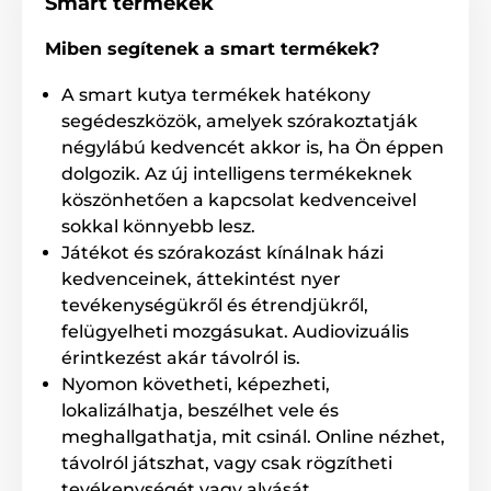
Smart termékek
Miben segítenek a smart termékek?
A smart kutya termékek hatékony
Automata szórakoztató játék bárhova
segédeszközök, amelyek szórakoztatják
négylábú kedvencét akkor is, ha Ön éppen
Az interaktív játék az állítható távolságnak és az
elemes működésnek köszönhetően minden területre
dolgozik. Az új intelligens termékeknek
alkalmas. Használhatja otthonában vagy a 6 db C Cell
köszönhetően a kapcsolat kedvenceivel
típusú elemnek köszönhetően bárhová magával
sokkal könnyebb lesz.
viheti. Az iFetch automata játék, melynek kezelése
egyszerű, könnyedén és jól tisztítható. Az automata
Játékot és szórakozást kínálnak házi
üzemmód biztosítja a maximális kényelmet játék
kedvenceinek, áttekintést nyer
közben.
tevékenységükről és étrendjükről,
felügyelheti mozgásukat. Audiovizuális
érintkezést akár távolról is.
Nyomon követheti, képezheti,
lokalizálhatja, beszélhet vele és
meghallgathatja, mit csinál. Online nézhet,
távolról játszhat, vagy csak rögzítheti
tevékenységét vagy alvását.