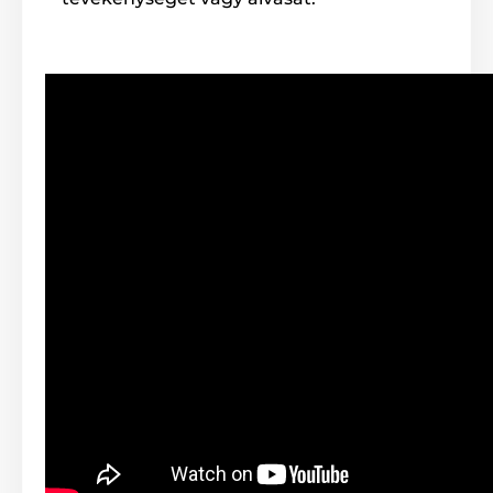
Gyors játék, fürge kutya...
Az iFetch aportáló játék nagy előnye az azonnali
labdakilövés, melynek köszönhetően a kutyus
folyamatosan mozgásban van és nem unatkozik.
Ráadásul a játék gyors üteme javítja a kutya
fürgeségét. Az aportáló játék nagyon egyszerűen
működik. Egy gomb megnyomásával beállítja a
megfelelő távolságot és kezdődhet a móka. A labdát
Ön vagy a kutya behelyezi a készülék felső nyílásába.
Amint a labda beesik a nyílásba, a készülék azonnal