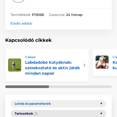
Termékkód:
P13068
Garancia:
24 hónap
Eladó adatai
Kapcsolódó cikkek
Cikkek
Ci
Labdadobó kutyáknak:
Ka
szórakoztató és aktív játék
ku
minden napra!
Leírás és paraméterek
Tartozékok
(1)