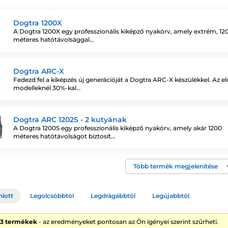
Dogtra 1200X
A Dogtra 1200X egy professzionális kiképző nyakörv, amely extrém, 12
méteres hatótávolsággal…
Dogtra ARC-X
Fedezd fel a kiképzés új generációját a Dogtra ARC-X készülékkel. Az e
modelleknél 30%-kal…
Dogtra ARC 1202S - 2 kutyának
A Dogtra 1200S egy professzionális kiképző nyakörv, amely akár 1200
méteres hatótávolságot biztosít…
Több termék megjelenítése
nlott
Legolcsóbbtól
Legdrágábbtól
Legújabbtól
43 termékek
- az eredményeket pontosan az Ön igényei szerint szűrheti.