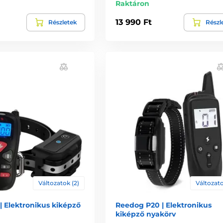
Raktáron
13 990 Ft
Részletek
Részl
Változatok (2)
Változato
| Elektronikus kiképző
Reedog P20 | Elektronikus
kiképző nyakörv