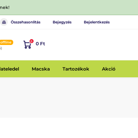
dnek!
Összehasonlítás
Bejegyzés
Bejelentkezés
0
offline
0 Ft
6)
lateledel
Macska
Tartozékok
Akció