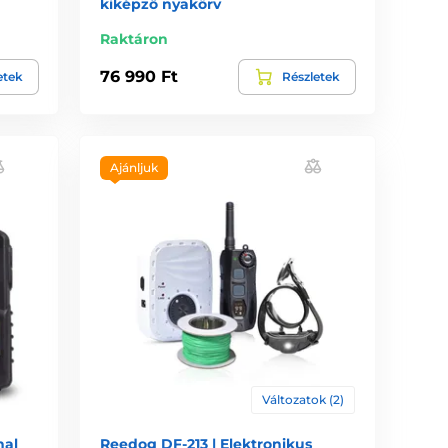
kiképző nyakörv
Raktáron
76 990 Ft
etek
Részletek
Ajánljuk
Változatok (2)
nal
Reedog DF-213 | Elektronikus