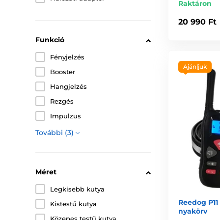
Raktáron
20 990 Ft
Funkció
Fényjelzés
Ajánljuk
Booster
Hangjelzés
Rezgés
Impulzus
További (3)
Méret
Legkisebb kutya
Reedog P11 
Kistestű kutya
nyakörv
Közepes testű kutya