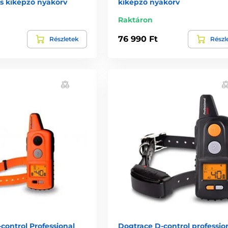
us kiképző nyakörv
kiképző nyakörv
Raktáron
76 990 Ft
Részletek
Részl
control Professional
Dogtrace D‑control professio