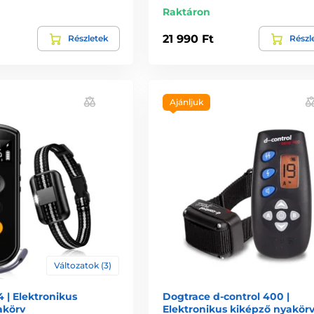
Raktáron
21 990 Ft
Részletek
Részl
Ajánljuk
Változatok (3)
 | Elektronikus
Dogtrace d-control 400 |
akörv
Elektronikus kiképző nyakör