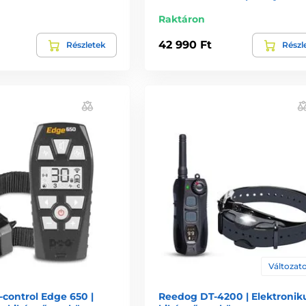
Raktáron
42 990 Ft
Részletek
Részl
Változato
control Edge 650 |
Reedog DT-4200 | Elektronik