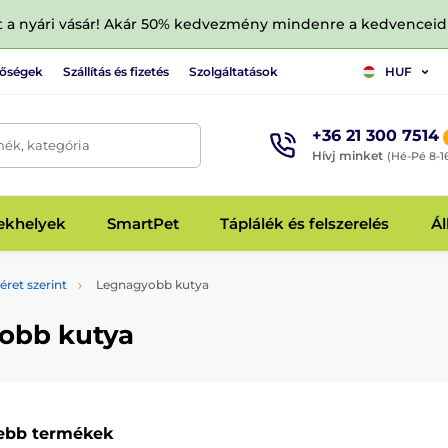
tt a nyári vásár! Akár 50% kedvezmény mindenre a kedvencei
tőségek
Szállítás és fizetés
Szolgáltatások
HUF
+36 21 300 7514
mék, kategória
Hívj minket
(Hé-Pé 8-1
fekhelyek
SmartPet
Táplálék és felszerelés
Ál
ret szerint
Legnagyobb kutya
obb kutya
ebb termékek