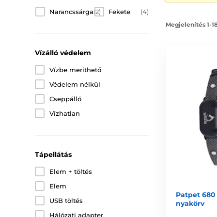
Narancssárga
(2)
Fekete
(4)
Megjelenítés 1-1
Vízálló védelem
Vízbe meríthető
Védelem nélkül
Cseppálló
Vízhatlan
Tápellátás
Elem + töltés
Elem
Patpet 680 
USB töltés
nyakörv
Hálózati adapter