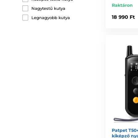
Raktáron
Nagytestű kutya
18 990 Ft
Legnagyobb kutya
Patpet T504
kiképző ny