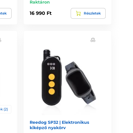
Raktáron
16 990 Ft
etek
Részletek
k (2)
Reedog SP32 | Elektronikus
kiképző nyakörv