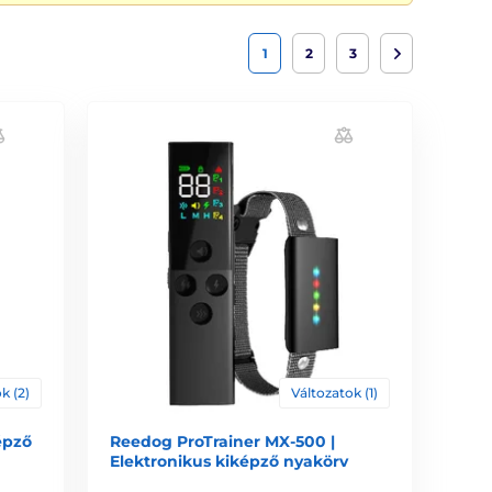
1
2
3
k (2)
Változatok (1)
épző
Reedog ProTrainer MX-500 |
Elektronikus kiképző nyakörv