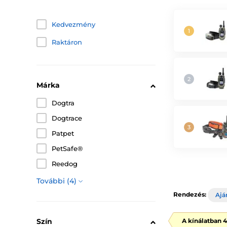
Kedvezmény
Raktáron
Márka
Dogtra
Dogtrace
Patpet
PetSafe®
Reedog
További (4)
Rendezés:
Ajá
Szín
A kínálatban 