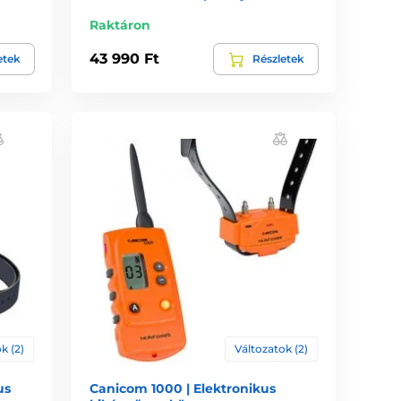
Raktáron
43 990 Ft
etek
Részletek
k (2)
Változatok (2)
us
Canicom 1000 | Elektronikus