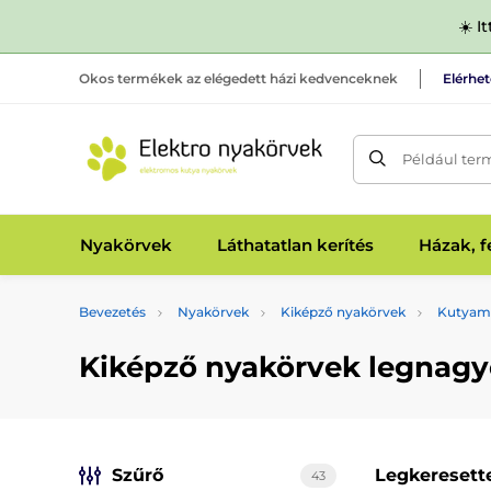
☀️ I
Okos termékek az elégedett házi kedvenceknek
Elérhe
Például ter
Nyakörvek
Láthatatlan kerítés
Házak, 
Bevezetés
Nyakörvek
Kiképző nyakörvek
Kutyamé
Kiképző nyakörvek legnagy
Szűrő
Legkeresett
43