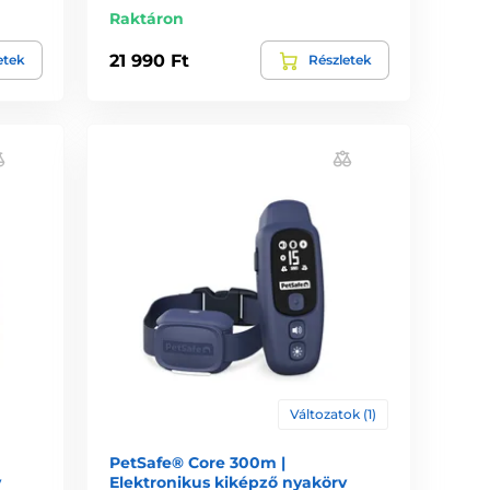
Raktáron
21 990 Ft
etek
Részletek
Változatok (1)
PetSafe® Core 300m |
v
Elektronikus kiképző nyakörv