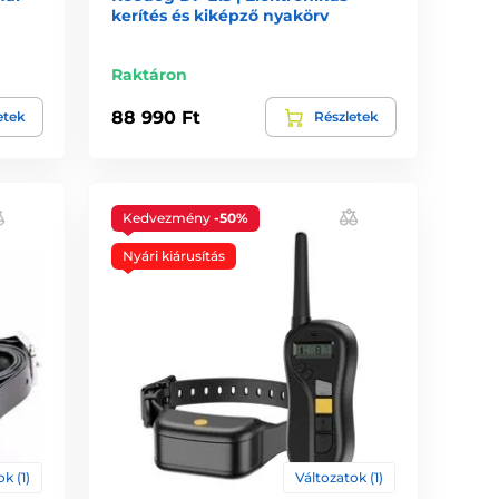
kerítés és kiképző nyakörv
Raktáron
88 990 Ft
etek
Részletek
Kedvezmény
-50%
Nyári kiárusítás
k (1)
Változatok (1)