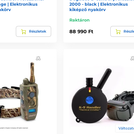
ge | Elektronikus
2000 - black | Elektronikus
akörv
kiképző nyakörv
Raktáron
88 990 Ft
Részletek
Részl
Változato