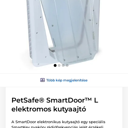
Több kép megjelenítése
PetSafe® SmartDoor™ L
elektromos kutyaajtó
A SmartDoor elektronikus kutyaajtó egy speciális
SmartKey nyakörv rádiófrekvenciás jelét érzékeli.