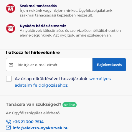
Szakmai tanácsadás
Írjon nekünk vagy hívjon minket. Ügyfélszolgálatunk
szakmai tanácsadási képzésben részesült.
Nyakörv bérlés és szerviz
A nyakörvek kölcsönzése és szervizelése nélkülözhetetlen
eleme cégünknek. Azt nyújtjuk, amire szüksége van.
Iratkozz fel hírlevelünkre
Ide írja az e-mail címét
Bejelentkezés
Az űrlap elküldésével hozzájárulok
személyes
adataim feldolgozásához
.
Tanácsra van szükséged?
online
Az ügyfélszolgálat elérhető
+36 21 300 7514
info@elektro-nyakorvek.hu