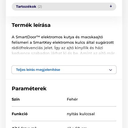
Tartozékok
(2)
Termék leírása
A SmartDoor™ elektromos kutya és macskaajtó
felismeri a SmartKey elektromos kulcs által sugárzott
rádiófrekvenciás jelet. Így az ajtó kinyílik és házi
kedvence szabadon járhat ki és be. Amint az ajtó már
nem regisztrálja a rádiójelet, pl. ha kedvence távolodik
az ajtótól, automatikusan becsukódik. A SmartDoor™
macska és kutyaajtó egyszerre 5 programozott
Teljes leírás megjelenítése
SmartKey kulcs felismerésére képes. Két további
üzemmóddal lett ellátva: nyitott üzemmód és teljesen
zárt üzemmód.
Paraméterek
Szín
Fehér
3 programozható üzemmód: automatikus, zárt és
nyitott üzemmód
Funkció
nyitás kulccsal
egyszerre 5 házi kedvenc programozható (a csomag
1 db SmartKey elektromos kulcsot tartalmaz)