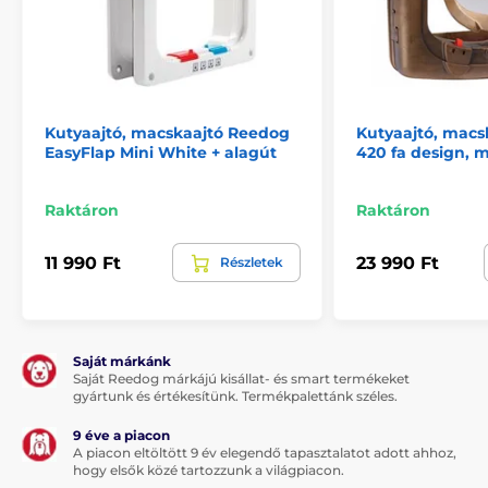
Megjegyzés: A kép csak illusztráció.
A műszaki specifikációk előzetes értesítés nélkül
változhatnak. A képek csak illusztrációk.
Kutyaajtó, macskaajtó Reedog
Kutyaajtó, macs
EasyFlap Mini White + alagút
420 fa design, 
A termék a következő kategóriákba sorolt
Táplálék és felszerelés
Raktáron
Raktáron
Kutyaajtók, macskaajtók
11 990 Ft
23 990 Ft
Részletek
Kutyafajta szerint
Kisméretű kutyáknak
Közepes méretű kutyáknak
Funkció szerint
Saját márkánk
Saját Reedog márkájú kisállat- és smart termékeket
gyártunk és értékesítünk. Termékpalettánk széles.
Elektromos kulcs segítségével
9 éve a piacon
A piacon eltöltött 9 év elegendő tapasztalatot adott ahhoz,
hogy elsők közé tartozzunk a világpiacon.