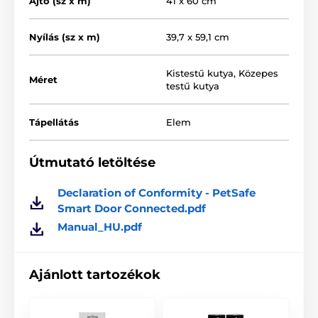
Ajtó (sz x m)
41 x 60 cm
energiatakarékos lengőajtó UV védelemmel
multipont zárórendszer
Nyílás (sz x m)
39,7 x 59,1 cm
akkumulátor állapotjelző
Kistestű kutya
,
Közepes
Méret
testű kutya
Az ajtó méretei
Tápellátás
Elem
Állat mérete: 45 kg-ig
Az ajtó teljes méretei: 600 mm x 410 mm
Útmutató letöltése
A lengőajtó méretei: 170 x 330 x 257 mm
Declaration of Conformity - PetSafe
A szereléshez szükséges kivágott nyílás: 591 mm x
Smart Door Connected.pdf
397 mm
Manual_HU.pdf
Ajánlott tartozékok
A termék előnyei:
Elemmel működő ajtó