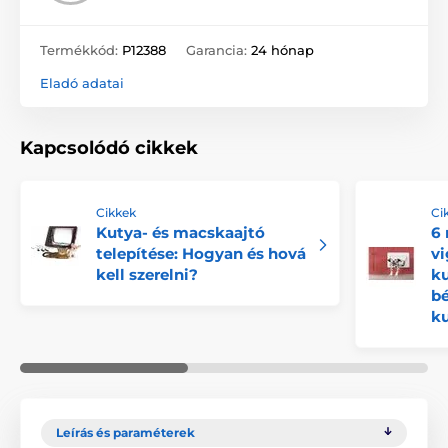
Termékkód:
P12388
Garancia:
24 hónap
Eladó adatai
Kapcsolódó cikkek
Cikkek
Ci
Kutya- és macskaajtó
6
telepítése: Hogyan és hová
vi
kell szerelni?
ku
b
ku
Leírás és paraméterek