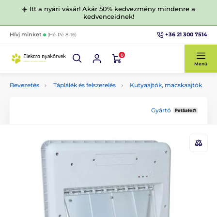
☀️ Itt a nyári vásár! Akár 50% kedvezmény mindenre a
kedvenceidnek!
+36 21 300 7514
Hívj minket
(Hé-Pé 8-16)
0
Menü
Bevezetés
Táplálék és felszerelés
Kutyaajtók, macskaajtók
Gyártó