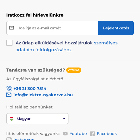
Iratkozz fel hírlevelünkre
Ide írja az e-mail címét
Bejelentkezés
Az űrlap elküldésével hozzájárulok
személyes
adataim feldolgozásához
.
Tanácsra van szükséged?
offline
Az ügyfélszolgálat elérhető
+36 21 300 7514
info@elektro-nyakorvek.hu
Hol találsz bennünket
Magyar
Itt is elérhetőek vagyunk::
Youtube
Facebook
Instagram