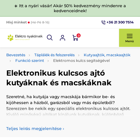
☀️ Itt a nyári vásár! Akár 50% kedvezmény mindenre a
kedvenceidnek!
+36 21 300 7514
Hívj minket
(Hé-Pé 8-16)
0
Menü
Bevezetés
Táplálék és felszerelés
Kutyaajtók, macskaajtók
Funkció szerint
Elektromos kulcs segítségével
Elektronikus kulcsos ajtó
kutyáknak és macskáknak
Szeretné, ha kutyája vagy macskája bármikor be- és
kijöhessen a házból, garázsból vagy más épületből?
Szerezzen be nekik egy speciális elektronikus kulcsos ajtót.
Kiváló minőségű ajtókat kínálunk kutyáknak, különböző
méretekben, típusokban és színekben.
Teljes leírás megjelenítése
›