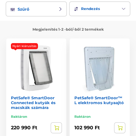
Rendezés
Szűrő
Megjelenítés 1-2 -ból/-ből 2 termékek
Nyári kiárusítás
PetSafe® SmartDoor
PetSafe® SmartDoor™
Connected kutyák és
L elektromos kutyaajtó
macskák számára
Raktáron
Raktáron
220 990 Ft
102 990 Ft