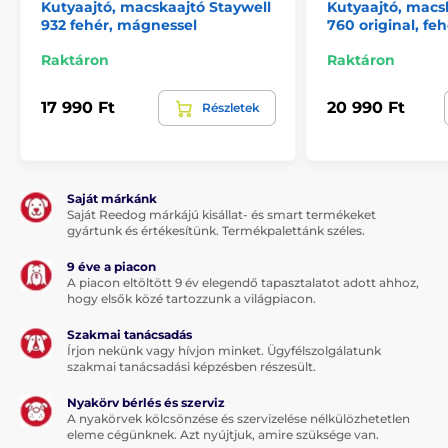
Kutyaajtó, macskaajtó Staywell
Kutyaajtó, macs
932 fehér, mágnessel
760 original, feh
Raktáron
Raktáron
17 990 Ft
20 990 Ft
Részletek
Saját márkánk
Saját Reedog márkájú kisállat- és smart termékeket
gyártunk és értékesítünk. Termékpalettánk széles.
9 éve a piacon
A piacon eltöltött 9 év elegendő tapasztalatot adott ahhoz,
hogy elsők közé tartozzunk a világpiacon.
Szakmai tanácsadás
Írjon nekünk vagy hívjon minket. Ügyfélszolgálatunk
szakmai tanácsadási képzésben részesült.
Nyakörv bérlés és szerviz
A nyakörvek kölcsönzése és szervizelése nélkülözhetetlen
eleme cégünknek. Azt nyújtjuk, amire szüksége van.