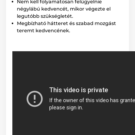
Nem kell folyamatosan felügyelnie
Megjegyzés: A kép csak illusztráció.
négylábú kedvencét, mikor végezte el
A műszaki specifikációk előzetes értesítés nélkül
legutóbb szükségletét.
változhatnak. A képek csak illusztrációk.
Megbízható hátteret és szabad mozgást
teremt kedvencének.
A termék a következő kategóriákba sorolt
Táplálék és felszerelés
Kutyaajtók, macskaajtók
Kutyafajta szerint
Macskáknak
Kisméretű kutyáknak
Funkció szerint
Manuális nyitási mód