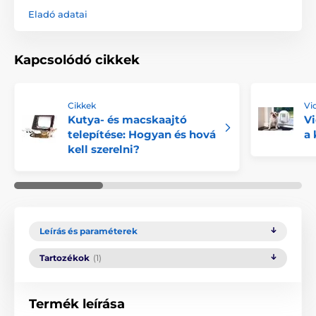
Eladó adatai
Kapcsolódó cikkek
Cikkek
Vi
Kutya- és macskaajtó
Vi
telepítése: Hogyan és hová
a 
kell szerelni?
Leírás és paraméterek
Tartozékok
(1)
Termék leírása