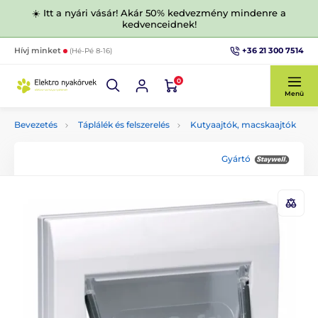
☀️ Itt a nyári vásár! Akár 50% kedvezmény mindenre a
kedvenceidnek!
+36 21 300 7514
Hívj minket
(Hé-Pé 8-16)
0
Menü
Bevezetés
Táplálék és felszerelés
Kutyaajtók, macskaajtók
Gyártó