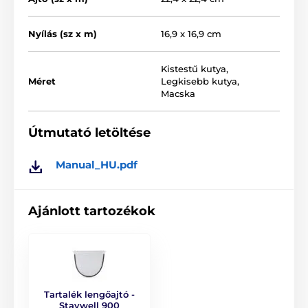
Nyílás (sz x m)
16,9 x 16,9 cm
Kistestű kutya
,
Méret
Legkisebb kutya
,
Macska
Útmutató letöltése
Manual_HU.pdf
A keret méretei:
magassága 22,4 cm, szélessége 22,4
cm.
Lengőajtó méretei:
magassága 16,9 cm,
Ajánlott tartozékok
szélessége 16,9 cm. A nyílás átmérője üvegajtóba
történő szerelés esetén: ø 210 mm. Alagút: 5 cm.
A termék előnyei:
Tartalék lengőajtó -
alkalmas kistestű kutyák és macskák számára
Staywell 900