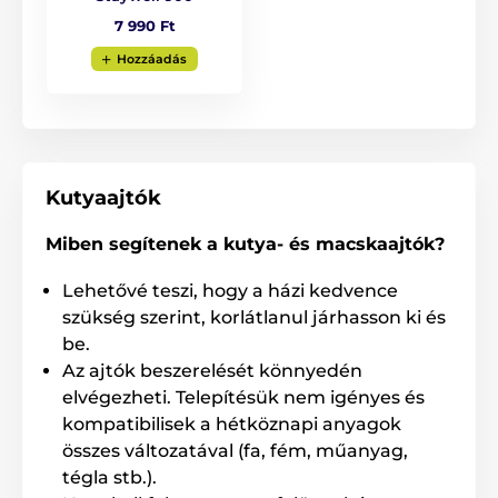
egyszerű telepítés
7 990 Ft
beépítési lehetőség fába, PVC-be, fémbe, üvegbe és
Hozzáadás
téglába
3 féle nyitás
garancia 3 év
Kutyaajtók
A termék hátrányai:
Miben segítenek a kutya- és macskaajtók?
nincs
Lehetővé teszi, hogy a házi kedvence
szükség szerint, korlátlanul járhasson ki és
A csomag tartalma:
be.
Staywell ajtó
Az ajtók beszerelését könnyedén
elvégezheti. Telepítésük nem igényes és
Tartozékok a telepítéshez
kompatibilisek a hétköznapi anyagok
Használati utasítás
összes változatával (fa, fém, műanyag,
tégla stb.).