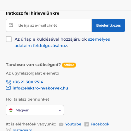
Iratkozz fel hírlevelünkre
Ide írja az e-mail címét
Bejelentkezés
Az űrlap elküldésével hozzájárulok
személyes
adataim feldolgozásához
.
Tanácsra van szükséged?
offline
Az ügyfélszolgálat elérhető
+36 21 300 7514
info@elektro-nyakorvek.hu
Hol találsz bennünket
Magyar
Itt is elérhetőek vagyunk::
Youtube
Facebook
Instagram