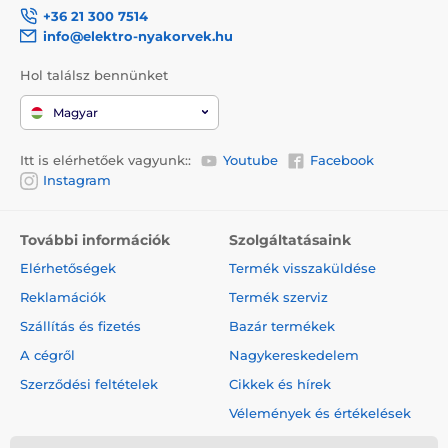
+36 21 300 7514
info@elektro-nyakorvek.hu
Hol találsz bennünket
Magyar
Itt is elérhetőek vagyunk::
Youtube
Facebook
Instagram
További információk
Szolgáltatásaink
Elérhetőségek
Termék visszaküldése
Reklamációk
Termék szerviz
Szállítás és fizetés
Bazár termékek
A cégről
Nagykereskedelem
Szerződési feltételek
Cikkek és hírek
Vélemények és értékelések