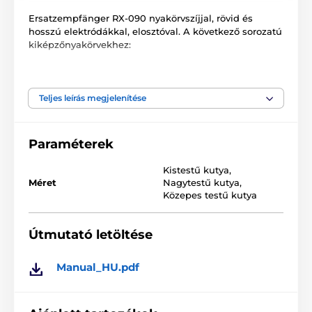
Ersatzempfänger RX-090 nyakörvszíjjal, rövid és
hosszú elektródákkal, elosztóval. A következő sorozatú
kiképzőnyakörvekhez:
ET-300/302
ET-400/402
Teljes leírás megjelenítése
EZ-900/902/903/904
Paraméterek
K9-400/K9-402
PE-900/902/903
Kistestű kutya
,
Méret
Nagytestű kutya
,
Közepes testű kutya
Alkalmas 5 kg súlyú kutyák számára.
Útmutató letöltése
A műszaki adatok előzetes figyelmeztetés nélkül
Manual_HU.pdf
változhatnak. A képek kizárólag illusztrációs célt
szolgálnak.