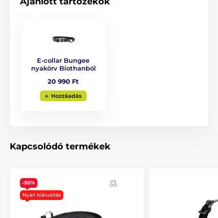
Ajánlott tartozékok
A termék a következő kategóriákba sorolt
Tartozékok kiképző nyakörvek
Vevőkészülék
Vevőkészülék E-collar
E-collar Bungee
nyakörv Biothanból
20 990 Ft
Hozzáadás
Kapcsolódó termékek
-50%
Nyári kiárusítás