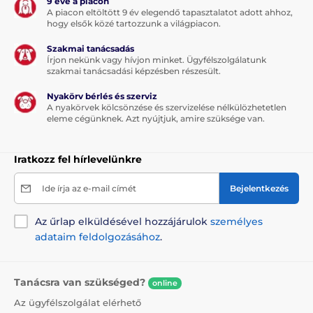
9 éve a piacon
A piacon eltöltött 9 év elegendő tapasztalatot adott ahhoz,
hogy elsők közé tartozzunk a világpiacon.
Szakmai tanácsadás
Írjon nekünk vagy hívjon minket. Ügyfélszolgálatunk
szakmai tanácsadási képzésben részesült.
Nyakörv bérlés és szerviz
A nyakörvek kölcsönzése és szervizelése nélkülözhetetlen
eleme cégünknek. Azt nyújtjuk, amire szüksége van.
Iratkozz fel hírlevelünkre
Ide írja az e-mail címét
Bejelentkezés
Az űrlap elküldésével hozzájárulok
személyes
adataim feldolgozásához
.
Tanácsra van szükséged?
online
Az ügyfélszolgálat elérhető