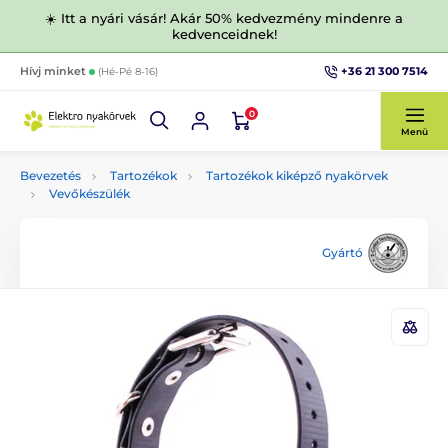
☀️ Itt a nyári vásár! Akár 50% kedvezmény mindenre a
kedvenceidnek!
+36 21 300 7514
Hívj minket
(Hé-Pé 8-16)
0
Menü
Bevezetés
Tartozékok
Tartozékok kiképző nyakörvek
Vevőkészülék
Gyártó