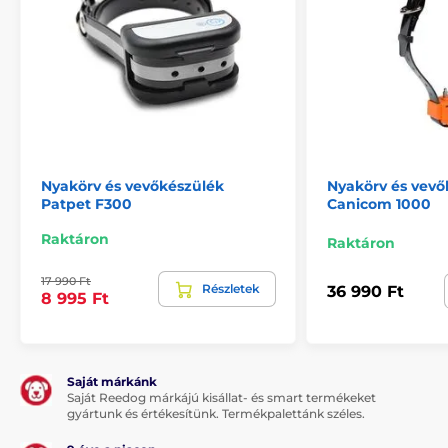
Nyakörv és vevőkészülék
Nyakörv és vevő
Patpet F300
Canicom 1000
Raktáron
Raktáron
17 990 Ft
Részletek
36 990 Ft
8 995 Ft
Saját márkánk
Saját Reedog márkájú kisállat- és smart termékeket
gyártunk és értékesítünk. Termékpalettánk széles.