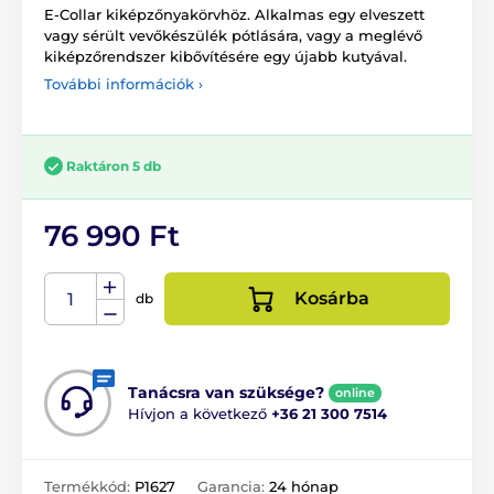
E-Collar kiképzőnyakörvhöz. Alkalmas egy elveszett
vagy sérült vevőkészülék pótlására, vagy a meglévő
kiképzőrendszer kibővítésére egy újabb kutyával.
További információk ›
Raktáron 5 db
76 990 Ft
Kosárba
db
Tanácsra van szüksége?
online
Hívjon a következő
+36 21 300 7514
Termékkód:
P1627
Garancia:
24 hónap