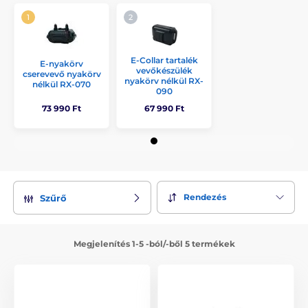
E-Collar tartalék
E-nyakörv
vevőkészülék
cserevevő nyakörv
nyakörv nélkül RX-
nélkül RX-070
090
73 990 Ft
67 990 Ft
Rendezés
Szűrő
Megjelenítés 1-5 -ból/-ből 5 termékek