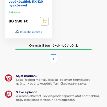
vevőkészülék RX-120
nyakörvvel
Raktáron
88 990 Ft
Összehasonlítás
Ön már 5 termékek -ból/-ből 5.
1
Saját márkánk
Saját Reedog márkájú kisállat- és smart termékeket
gyártunk és értékesítünk. Termékpalettánk széles.
9 éve a piacon
A piacon eltöltött 9 év elegendő tapasztalatot adott ahhoz,
hogy elsők közé tartozzunk a világpiacon.