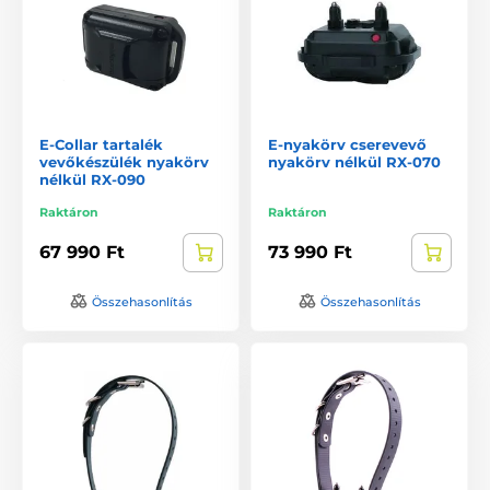
E-Collar tartalék
E-nyakörv cserevevő
vevőkészülék nyakörv
nyakörv nélkül RX-070
nélkül RX-090
Raktáron
Raktáron
67 990 Ft
73 990 Ft
Összehasonlítás
Összehasonlítás