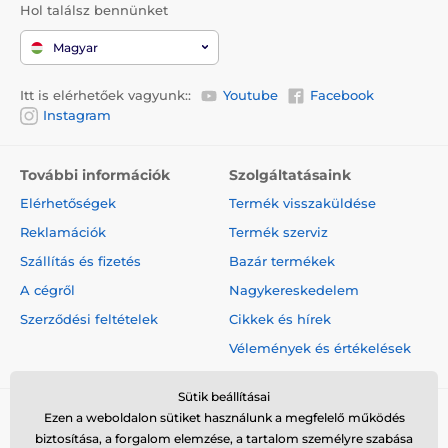
Hol találsz bennünket
Magyar
Itt is elérhetőek vagyunk::
Youtube
Facebook
Instagram
További információk
Szolgáltatásaink
Elérhetőségek
Termék visszaküldése
Reklamációk
Termék szerviz
Szállítás és fizetés
Bazár termékek
A cégről
Nagykereskedelem
Szerződési feltételek
Cikkek és hírek
Vélemények és értékelések
Sütik beállításai
Ezen a weboldalon sütiket használunk a megfelelő működés
biztosítása, a forgalom elemzése, a tartalom személyre szabása