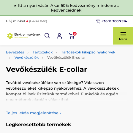
☀️ Itt a nyári vásár! Akár 50% kedvezmény mindenre a
kedvenceidnek!
+36 21 300 7514
Hívj minket
(Hé-Pé 8-16)
0
Menü
Bevezetés
Tartozékok
Tartozékok kiképző nyakörvek
Vevőkészülék
Vevőkészülék E-collar
Vevőkészülék E-collar
További vevőkészülékre van szüksége? Válasszon
vevőkészüléket kiképző nyakörvekhez. A vevőkészülékek
kompatibilisek üzletünk termékeivel. Funkciók és egyéb
paraméterek alapján választhat.
Teljes leírás megjelenítése
›
Legkeresettebb termékek