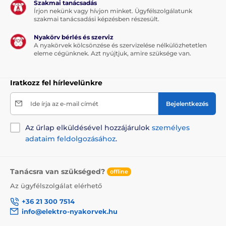
Szakmai tanácsadás
Írjon nekünk vagy hívjon minket. Ügyfélszolgálatunk
szakmai tanácsadási képzésben részesült.
Nyakörv bérlés és szerviz
A nyakörvek kölcsönzése és szervizelése nélkülözhetetlen
eleme cégünknek. Azt nyújtjuk, amire szüksége van.
Iratkozz fel hírlevelünkre
Ide írja az e-mail címét
Bejelentkezés
Az űrlap elküldésével hozzájárulok
személyes
adataim feldolgozásához
.
Tanácsra van szükséged?
offline
Az ügyfélszolgálat elérhető
+36 21 300 7514
info@elektro-nyakorvek.hu