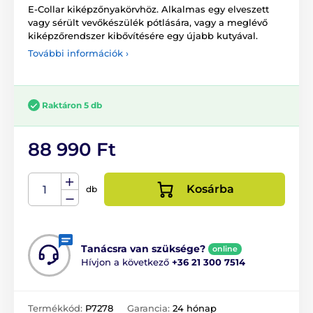
E-Collar kiképzőnyakörvhöz. Alkalmas egy elveszett
vagy sérült vevőkészülék pótlására, vagy a meglévő
kiképzőrendszer kibővítésére egy újabb kutyával.
További információk ›
Raktáron 5 db
88 990 Ft
Kosárba
db
Tanácsra van szüksége?
online
Hívjon a következő
+36 21 300 7514
Termékkód:
P7278
Garancia:
24 hónap