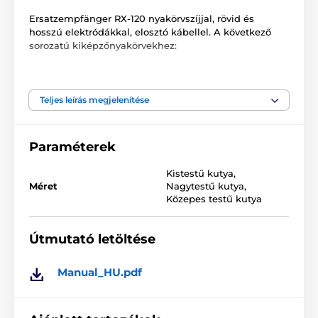
Ersatzempfänger RX-120 nyakörvszíjjal, rövid és
hosszú elektródákkal, elosztó kábellel. A következő
sorozatú kiképzőnyakörvekhez:
ET800
K9-800
Teljes leírás megjelenítése
UL-1200
Paraméterek
A műszaki adatok előzetes figyelmeztetés nélkül
Kistestű kutya
,
változhatnak. A képek kizárólag illusztrációs célt
Méret
Nagytestű kutya
,
szolgálnak.
Közepes testű kutya
A termék a következő kategóriákba sorolt
Útmutató letöltése
Tartozékok kiképző nyakörvek
Manual_HU.pdf
Vevőkészülék
Vevőkészülék E-collar