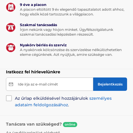
9 éve a piacon
A piacon eltöltött 9 év elegendő tapasztalatot adott ahhoz,
hogy elsők közé tartozzunk a világpiacon.
Szakmai tanácsadás
Írjon nekünk vagy hívjon minket. Ügyfélszolgálatunk
szakmai tanácsadási képzésben részesült.
Nyakörv bérlés és szerviz
A nyakörvek kölcsönzése és szervizelése nélkülözhetetlen
eleme cégünknek. Azt nyújtjuk, amire szüksége van.
Iratkozz fel hírlevelünkre
Ide írja az e-mail címét
Bejelentkezés
Az űrlap elküldésével hozzájárulok
személyes
adataim feldolgozásához
.
Tanácsra van szükséged?
online
Az ügyfélszolgálat elérhető