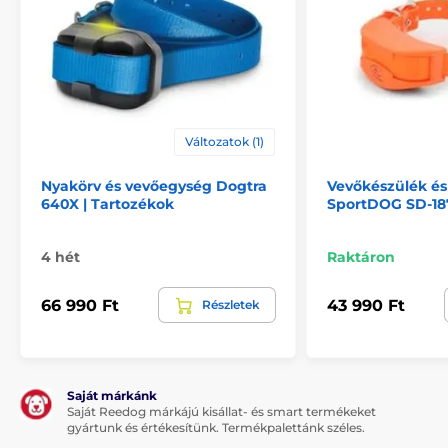
Változatok (1)
Nyakörv és vevőegység Dogtra
Vevőkészülék és
640X | Tartozékok
SportDOG SD-18
4 hét
Raktáron
66 990 Ft
43 990 Ft
Részletek
Saját márkánk
Saját Reedog márkájú kisállat- és smart termékeket
gyártunk és értékesítünk. Termékpalettánk széles.