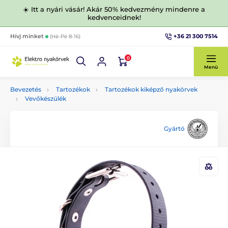
☀️ Itt a nyári vásár! Akár 50% kedvezmény mindenre a
kedvenceidnek!
+36 21 300 7514
Hívj minket
(Hé-Pé 8-16)
0
Menü
Bevezetés
Tartozékok
Tartozékok kiképző nyakörvek
Vevőkészülék
Gyártó