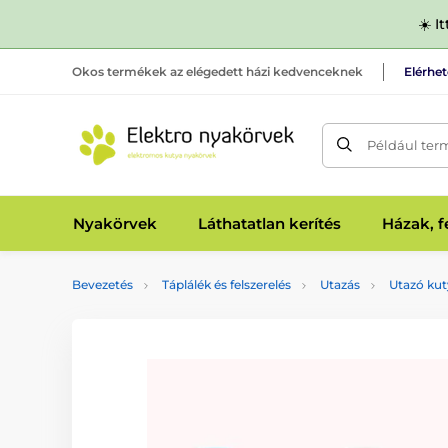
☀️ I
Okos termékek az elégedett házi kedvenceknek
Elérhe
Például ter
Nyakörvek
Láthatatlan kerítés
Házak, 
Bevezetés
Táplálék és felszerelés
Utazás
Utazó kut