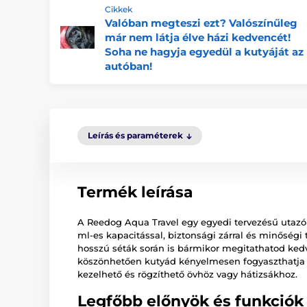
Cikkek
Valóban megteszi ezt? Valószínűleg
már nem látja élve házi kedvencét!
Soha ne hagyja egyedül a kutyáját az
autóban!
Leírás és paraméterek
Termék leírása
A Reedog Aqua Travel egy egyedi tervezésű utaz
ml-es kapacitással, biztonsági zárral és minőség
hosszú séták során is bármikor megitathatod ke
köszönhetően kutyád kényelmesen fogyaszthatja a
kezelhető és rögzíthető övhöz vagy hátizsákhoz.
Legfőbb előnyök és funkciók