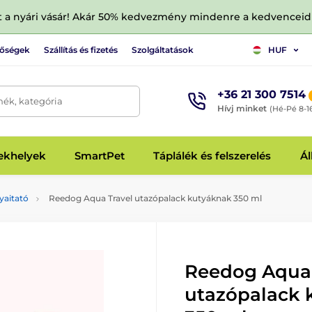
tt a nyári vásár! Akár 50% kedvezmény mindenre a kedvencei
tőségek
Szállítás és fizetés
Szolgáltatások
HUF
+36 21 300 7514
mék, kategória
Hívj minket
(Hé-Pé 8-1
fekhelyek
SmartPet
Táplálék és felszerelés
Ál
yaitató
Reedog Aqua Travel utazópalack kutyáknak 350 ml
Reedog Aqua 
utazópalack 