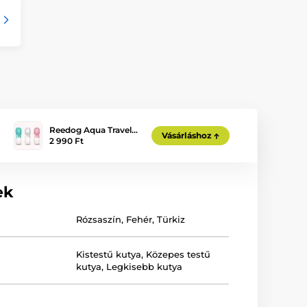
Reedog Aqua Travel…
Vásárláshoz
2 990 Ft
ek
Rózsaszín
,
Fehér
,
Türkiz
Kistestű kutya
,
Közepes testű
kutya
,
Legkisebb kutya