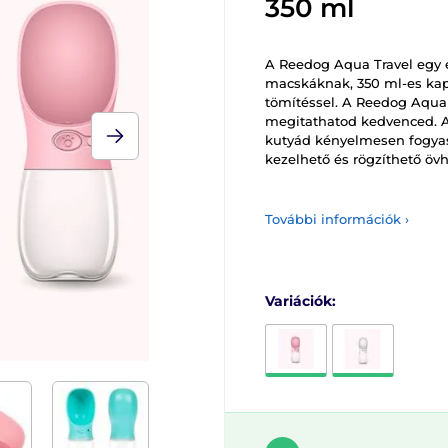
350 ml
A Reedog Aqua Travel egy 
macskáknak, 350 ml-es kapa
tömítéssel. A Reedog Aqua 
megitathatod kedvenced. 
kutyád kényelmesen fogyasz
kezelhető és rögzíthető öv
További információk ›
Variációk: