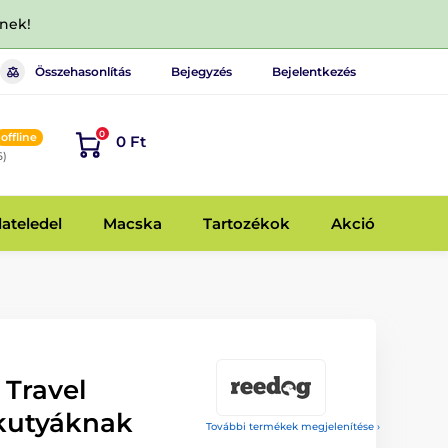
dnek!
Összehasonlítás
Bejegyzés
Bejelentkezés
0
offline
0 Ft
6)
lateledel
Macska
Tartozékok
Akció
Travel
kutyáknak
További termékek megjelenítése ›