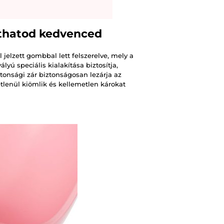
thatod kedvenced
jelzett gombbal lett felszerelve, mely a
ályú speciális kialakítása biztosítja,
tonsági zár biztonságosan lezárja az
letlenül kiömlik és kellemetlen károkat