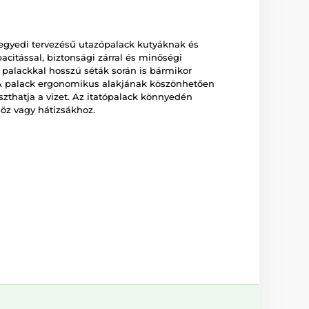
egyedi tervezésű utazópalack kutyáknak és
citással, biztonsági zárral és minőségi
palackkal hosszú séták során is bármikor
A palack ergonomikus alakjának köszönhetően
thatja a vizet. Az itatópalack könnyedén
höz vagy hátizsákhoz.