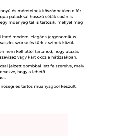
 könnyű és méreteinek köszönhetően elfér
qua palackkal hosszú séták során is
egy műanyag tál is tartozik, mellyel még
l itató modern, elegáns (ergonomikus
saszín, szürke és türkiz színek közül.
en nem kell attól tartanod, hogy utazás
szevizez vagy kárt okoz a hátizsákban.
sal jelzett gombbal lett felszerelve, mely
tervezve, hogy a lehető
st.
nőségi és tartós műanyagból készült.