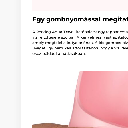
Egy gombnyomással megita
A Reedog Aqua Travel itatópalack egy tappanccsal 
víz feltöltésére szolgál. A kényelmes ivást az itatóv
amely megfelel a kutya orrának. A kis gombos biz
üveget, így nem kell attól tartanod, hogy a víz vé
okoz például a hátizsákban.