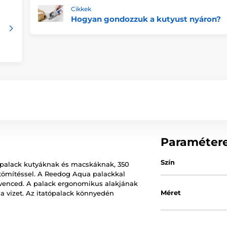
Cikkek
Hogyan gondozzuk a kutyust nyáron?
Paraméter
Szín
ópalack kutyáknak és macskáknak, 350
i tömítéssel. A Reedog Aqua palackkal
dvenced. A palack ergonomikus alakjának
Méret
 vizet. Az itatópalack könnyedén