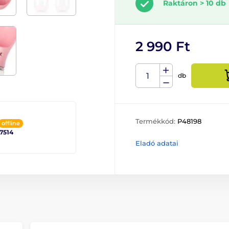
Raktáron > 10 db
2 990 Ft
db
Termékkód:
P48198
offline
 7514
Eladó adatai