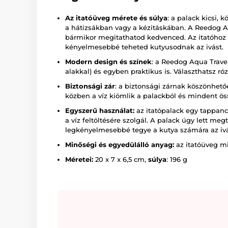
Az itatóüveg mérete és súlya
: a palack kicsi,
a hátizsákban vagy a kézitáskában. A Reedog A
bármikor megitathatod kedvenced. Az itatóhoz 
kényelmesebbé teheted kutyusodnak az ivást.
Modern design és színek
: a Reedog Aqua Trave
alakkal) és egyben praktikus is. Választhatsz róz
Biztonsági zár
: a biztonsági zárnak köszönhető
közben a víz kiömlik a palackból és mindent ös
Egyszerű használat:
az itatópalack egy tappancc
a víz feltöltésére szolgál. A palack úgy lett meg
legkényelmesebbé tegye a kutya számára az ivá
Minőségi és egyedülálló anyag:
az itatóüveg mi
Méretei:
20 x 7 x 6,5 cm,
súlya
: 196 g