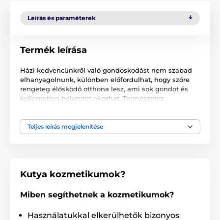
Leírás és paraméterek
Termék leírása
Házi kedvencünkről való gondoskodást nem szabad
elhanyagolnunk, különben előfordulhat, hogy szőre
rengeteg élősködő otthona lesz, ami sok gondot és
kellemetlen helyzetet okozhat. Természetes
rovarriasztó margóz, levendula és muskátli olajjal
kutyák számára. A Menforsan megelőzésként szolgál,
ugyanakkor hatékony és egyszerű módszer a
Teljes leírás megjelenítése
kellemetlen paraziták eltávolítására.
Mennyiség
: 250 ml
Összetevők
: alkohol, víz, trideceth 9, citronella illóolaj,
Kutya kozmetikumok?
margosa kivonat, muskátli olaj, levandin olaj, parfüm,
d-limoneno
Miben segíthetnek a kozmetikumok?
Használatukkal elkerülhetők bizonyos