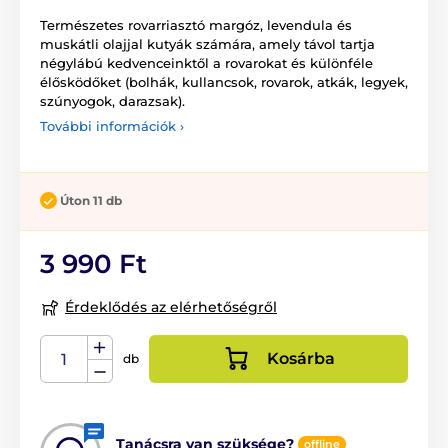
Természetes rovarriasztó margóz, levendula és
muskátli olajjal kutyák számára, amely távol tartja
négylábú kedvenceinktől a rovarokat és különféle
élősködőket (bolhák, kullancsok, rovarok, atkák, legyek,
szúnyogok, darazsak).
További információk ›
Úton 11 db
3 990 Ft
Érdeklődés az elérhetőségről
Kosárba
db
Tanácsra van szüksége?
offline