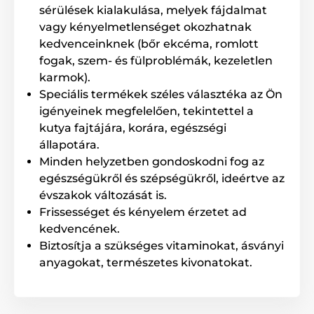
A termék előnyei:
sérülések kialakulása, melyek fájdalmat
vagy kényelmetlenséget okozhatnak
3 repellens hatású hatóanyag
kedvenceinknek (bőr ekcéma, romlott
Védi a háziállatok bőrét
fogak, szem- és fülproblémák, kezeletlen
Nincs ellenjavallat
karmok).
Nincs mellékhatás
Speciális termékek széles választéka az Ön
Alkalmas vemhes szukák és kölykök számára
igényeinek megfelelően, tekintettel a
kutya fajtájára, korára, egészségi
állapotára.
A termék hátrányai:
Minden helyzetben gondoskodni fog az
egészségükről és szépségükről, ideértve az
Nincs
évszakok változását is.
Frissességet és kényelem érzetet ad
kedvencének.
A csomag tartalma:
Biztosítja a szükséges vitaminokat, ásványi
Menforsan parazitaellenes spray bolhák és
anyagokat, természetes kivonatokat.
kullancsok ellen kutyáknak, margózból, 250ml