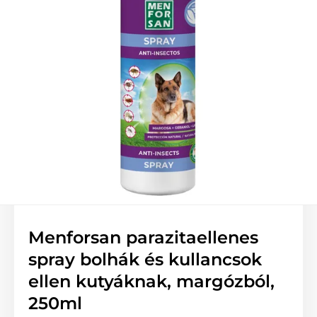
Menforsan parazitaellenes
spray bolhák és kullancsok
ellen kutyáknak, margózból,
250ml