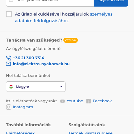
Az űrlap elküldésével hozzájárulok
személyes
adataim feldolgozásához
.
Tanácsra van szükséged?
offline
Az ügyfélszolgálat elérhető
+36 21 300 7514
info@elektro-nyakorvek.hu
Hol találsz bennünket
Magyar
Itt is elérhetőek vagyunk::
Youtube
Facebook
Instagram
További információk
Szolgáltatásaink
Elérhetőségek
Termék visszaküldése