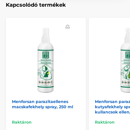
Megjegyzés: A kép csak illusztráció.
Kapcsolódó termékek
A műszaki specifikációk előzetes értesítés nélkül
változhatnak. A képek csak illusztrációk.
A termék a következő kategóriákba sorolt
Táplálék és felszerelés
Parazitaellenes készítmények
Rovarriasztó, spray
Menforsan parazitaellenes
Menforsan paraz
macskafekhely spray, 250 ml
kutyafekhely sp
kullancsok ellen
Raktáron
Raktáron