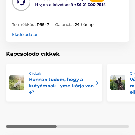
Hívjon a következő
+36 21 300 7514
Termékkód:
P6647
Garancia:
24 hónap
Eladó adatai
Kapcsolódó cikkek
Cikkek
Ci
Honnan tudom, hogy a
Vé
kutyámnak Lyme-kórja van-
m
e?
el