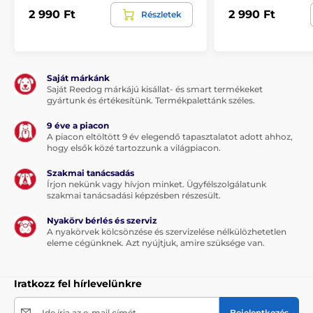
2 990 Ft
2 990 Ft
Részletek
Saját márkánk
Saját Reedog márkájú kisállat- és smart termékeket
gyártunk és értékesítünk. Termékpalettánk széles.
9 éve a piacon
A piacon eltöltött 9 év elegendő tapasztalatot adott ahhoz,
hogy elsők közé tartozzunk a világpiacon.
Szakmai tanácsadás
Írjon nekünk vagy hívjon minket. Ügyfélszolgálatunk
szakmai tanácsadási képzésben részesült.
Nyakörv bérlés és szerviz
A nyakörvek kölcsönzése és szervizelése nélkülözhetetlen
eleme cégünknek. Azt nyújtjuk, amire szüksége van.
Iratkozz fel hírlevelünkre
Ide írja az e-mail címét
Bejelentkezés