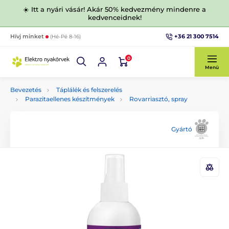
☀️ Itt a nyári vásár! Akár 50% kedvezmény mindenre a
kedvenceidnek!
+36 21 300 7514
Hívj minket
(Hé-Pé 8-16)
0
Menü
Bevezetés
Táplálék és felszerelés
Parazitaellenes készítmények
Rovarriasztó, spray
Gyártó