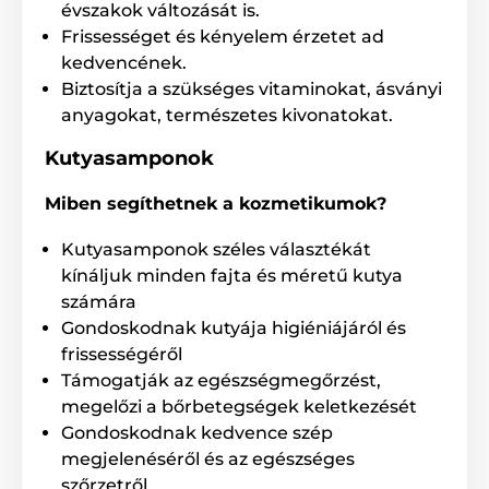
évszakok változását is.
Menforsan kutyasamponok
Frissességet és kényelem érzetet ad
kedvencének.
Biztosítja a szükséges vitaminokat, ásványi
anyagokat, természetes kivonatokat.
Kutyasamponok
Miben segíthetnek a kozmetikumok?
Kutyasamponok széles választékát
kínáljuk minden fajta és méretű kutya
számára
Gondoskodnak kutyája higiéniájáról és
frissességéről
Támogatják az egészségmegőrzést,
megelőzi a bőrbetegségek keletkezését
Gondoskodnak kedvence szép
megjelenéséről és az egészséges
szőrzetről