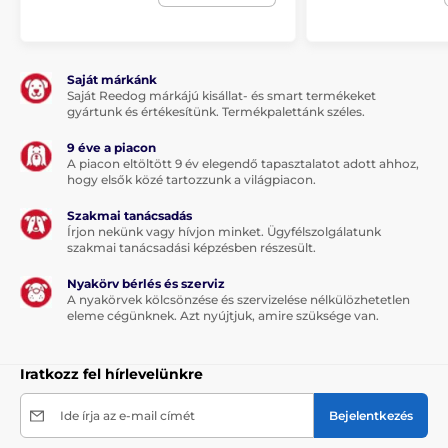
Saját márkánk
Saját Reedog márkájú kisállat- és smart termékeket
gyártunk és értékesítünk. Termékpalettánk széles.
9 éve a piacon
A piacon eltöltött 9 év elegendő tapasztalatot adott ahhoz,
hogy elsők közé tartozzunk a világpiacon.
Szakmai tanácsadás
Írjon nekünk vagy hívjon minket. Ügyfélszolgálatunk
szakmai tanácsadási képzésben részesült.
Nyakörv bérlés és szerviz
A nyakörvek kölcsönzése és szervizelése nélkülözhetetlen
eleme cégünknek. Azt nyújtjuk, amire szüksége van.
Iratkozz fel hírlevelünkre
Ide írja az e-mail címét
Bejelentkezés