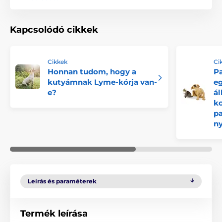
Kapcsolódó cikkek
Cikkek
Ci
Honnan tudom, hogy a
Pa
kutyámnak Lyme-kórja van-
eg
e?
ál
k
pa
n
Leírás és paraméterek
Termék leírása