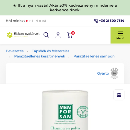
☀️ Itt a nyári vásár! Akár 50% kedvezmény mindenre a
kedvenceidnek!
+36 21 300 7514
Hívj minket
(Hé-Pé 8-16)
0
Menü
Bevezetés
Táplálék és felszerelés
Parazitaellenes készítmények
Parazitaellenes sampon
Gyártó