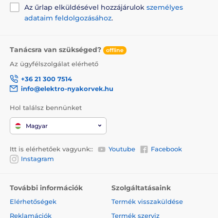
Az űrlap elküldésével hozzájárulok
személyes
adataim feldolgozásához
.
Tanácsra van szükséged?
offline
Az ügyfélszolgálat elérhető
+36 21 300 7514
info@elektro-nyakorvek.hu
Hol találsz bennünket
Magyar
Itt is elérhetőek vagyunk::
Youtube
Facebook
Instagram
További információk
Szolgáltatásaink
Elérhetőségek
Termék visszaküldése
Reklamációk
Termék szerviz