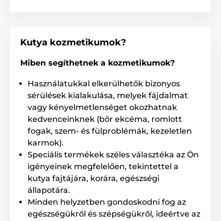
Sodium Dodecybenzenesulfonate, C12-C15 Pareth-2,
Sodium Silicate, Propelyne Glycol, Parfüm, Hexyl
Cinnamal, Citronellol, Linalool, Geraniol, Coumarin,
Geraniol, Buthylphenyl Methylpropional.
Kutya kozmetikumok?
Miben segíthetnek a kozmetikumok?
Kiszerelés: 250 g
Használatukkal elkerülhetők bizonyos
A műszaki specifikációk előzetes értesítés nélkül
változhatnak. A képek csak illusztrációk.
sérülések kialakulása, melyek fájdalmat
vagy kényelmetlenséget okozhatnak
kedvenceinknek (bőr ekcéma, romlott
A termék a következő kategóriákba sorolt
fogak, szem- és fülproblémák, kezeletlen
karmok).
Táplálék és felszerelés
Kozmetika
Speciális termékek széles választéka az Ön
Szőrápolás
Sampon
Szőrápolás
igényeinek megfelelően, tekintettel a
kutya fajtájára, korára, egészségi
Sampon
Parazitaellenes készítmények
állapotára.
Parazitaellenes sampon
Macska
Minden helyzetben gondoskodni fog az
egészségükről és szépségükről, ideértve az
Parazitaellenes készítmények