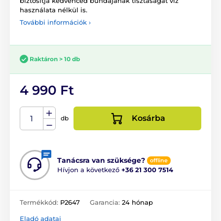
biztosítja kedvenced bundájának tisztaságát víz
használata nélkül is.
További információk ›
Raktáron > 10 db
4 990 Ft
Kosárba
db
Tanácsra van szüksége?
offline
Hívjon a következő
+36 21 300 7514
Termékkód:
P2647
Garancia:
24 hónap
Eladó adatai