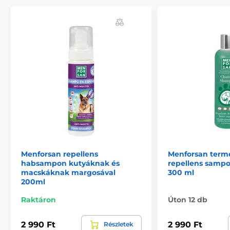
Menforsan repellens
Menforsan term
habsampon kutyáknak és
repellens sampo
macskáknak margosával
300 ml
200ml
Raktáron
Úton 12 db
2 990 Ft
2 990 Ft
Részletek