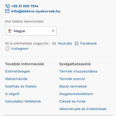
+36 21 300 7514
info@elektro-nyakorvek.hu
Hol találsz bennünket
Magyar
Itt is elérhetőek vagyunk::
Youtube
Facebook
Instagram
További információk
Szolgáltatásaink
Elérhetőségek
Termék visszaküldése
Reklamációk
Termék szerviz
Szállítás és fizetés
Bazár termékek
A cégről
Nagykereskedelem
Szerződési feltételek
Cikkek és hírek
Vélemények és értékelések