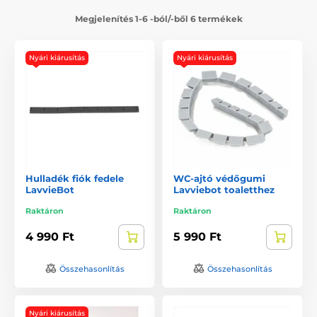
Megjelenítés 1-6 -ból/-ből 6 termékek
Nyári kiárusítás
Nyári kiárusítás
Hulladék fiók fedele
WC-ajtó védőgumi
LavvieBot
Lavviebot toaletthez
Raktáron
Raktáron
4 990 Ft
5 990 Ft
Összehasonlítás
Összehasonlítás
Nyári kiárusítás