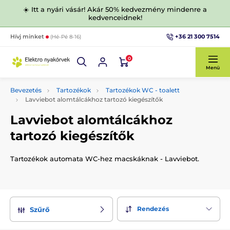
☀️ Itt a nyári vásár! Akár 50% kedvezmény mindenre a
kedvenceidnek!
+36 21 300 7514
Hívj minket
(Hé-Pé 8-16)
0
Menü
Bevezetés
Tartozékok
Tartozékok WC - toalett
Lavviebot alomtálcákhoz tartozó kiegészítők
Lavviebot alomtálcákhoz
tartozó kiegészítők
Tartozékok automata WC-hez macskáknak - Lavviebot.
Rendezés
Szűrő