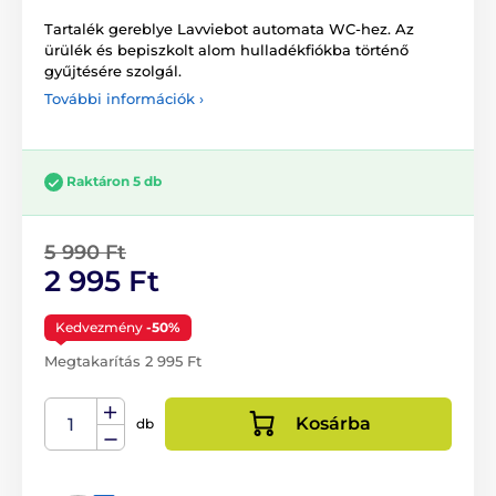
Tartalék gereblye Lavviebot automata WC-hez. Az
ürülék és bepiszkolt alom hulladékfiókba történő
gyűjtésére szolgál.
További információk ›
Raktáron 5 db
5 990 Ft
2 995 Ft
Kedvezmény
-50%
Megtakarítás 2 995 Ft
Kosárba
db