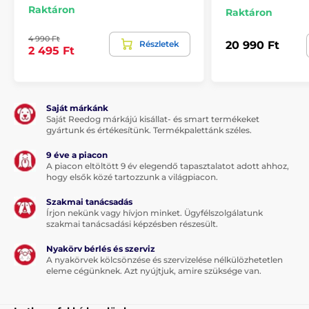
Raktáron
Raktáron
4 990 Ft
Részletek
20 990 Ft
2 495 Ft
Saját márkánk
Saját Reedog márkájú kisállat- és smart termékeket
gyártunk és értékesítünk. Termékpalettánk széles.
9 éve a piacon
A piacon eltöltött 9 év elegendő tapasztalatot adott ahhoz,
hogy elsők közé tartozzunk a világpiacon.
Szakmai tanácsadás
Írjon nekünk vagy hívjon minket. Ügyfélszolgálatunk
szakmai tanácsadási képzésben részesült.
Nyakörv bérlés és szerviz
A nyakörvek kölcsönzése és szervizelése nélkülözhetetlen
eleme cégünknek. Azt nyújtjuk, amire szüksége van.