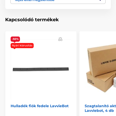
Nincs
Kapcsolódó termékek
A csomag tartalma:
Gereblye Lavviebot toaletthez
-50%
Nyári kiárusítás
Megjegyzés: A kép csak illusztráció.
A műszaki specifikációk előzetes értesítés nélkül
változhatnak. A képek csak illusztrációk.
A termék a következő kategóriákba sorolt
Tartozékok WC - toalett
Lavviebot alomtálcákhoz tartozó kiegészítők
Hulladék fiók fedele LavvieBot
Szagtalanító akt
Lavviebot, 4 db
% Tartozékok