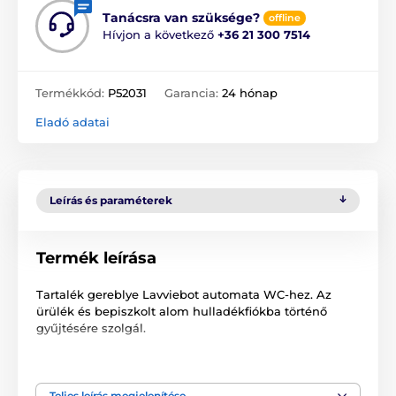
Tanácsra van szüksége?
offline
Hívjon a következő
+36 21 300 7514
Termékkód:
P52031
Garancia:
24 hónap
Eladó adatai
Leírás és paraméterek
Termék leírása
Tartalék gereblye Lavviebot automata WC-hez. Az
ürülék és bepiszkolt alom hulladékfiókba történő
gyűjtésére szolgál.
A termék hátrányai:
Teljes leírás megjelenítése