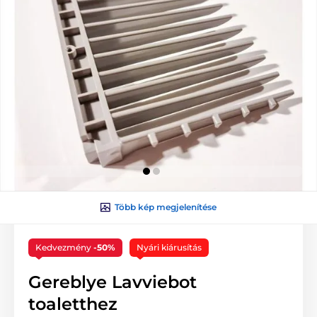
Több kép megjelenítése
Kedvezmény
-50%
Nyári kiárusítás
Gereblye Lavviebot
toaletthez