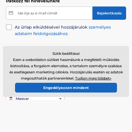
Iratkozz fel hírlevelünkre
Ide írja az e-mail címét
Bejelentkezés
Az űrlap elküldésével hozzájárulok
személyes
adataim feldolgozásához
.
Tanácsra van szükséged?
offline
Sütik beállításai
Ezen a weboldalon sütiket használunk a megfelelő működés
Az ügyfélszolgálat elérhető
biztosítása, a forgalom elemzése, a tartalom személyre szabása
+36 21 300 7514
és esetlegesen marketing célokra. Hozzájárulás esetén az adatok
info@elektro-nyakorvek.hu
megoszthatók partnereinkkel.
Tudjon meg többet»
Hol találsz bennünket
Engedélyezzen mindent
Magyar
Itt is elérhetőek vagyunk::
Youtube
Facebook
Instagram