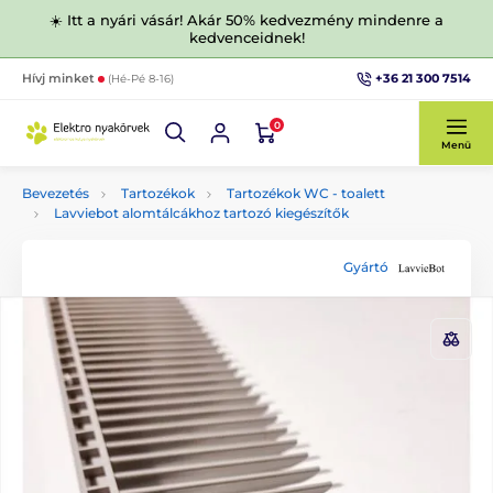
☀️ Itt a nyári vásár! Akár 50% kedvezmény mindenre a
kedvenceidnek!
+36 21 300 7514
Hívj minket
(Hé-Pé 8-16)
0
Menü
Bevezetés
Tartozékok
Tartozékok WC - toalett
Lavviebot alomtálcákhoz tartozó kiegészítők
Gyártó