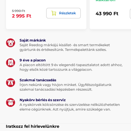
5 990 Ft
Részletek
43 990 Ft
2 995 Ft
Saját márkánk
Saját Reedog márkájú kisállat- és smart termékeket
gyártunk és értékesítünk. Termékpalettánk széles.
9 éve a piacon
A piacon eltöltött 9 év elegendő tapasztalatot adott ahhoz,
hogy elsők közé tartozzunk a világpiacon.
Szakmai tanácsadás
Írjon nekünk vagy hívjon minket. Ügyfélszolgálatunk
szakmai tanácsadási képzésben részesült.
Nyakörv bérlés és szerviz
A nyakörvek kölcsönzése és szervizelése nélkülözhetetlen
eleme cégünknek. Azt nyújtjuk, amire szüksége van.
Iratkozz fel hírlevelünkre