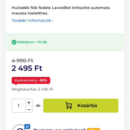
Hulladék fiók fedele LavvieBot öntisztító automata
macska toaletthez.
További információk ›
Raktáron > 10 db
4 990 Ft
2 495 Ft
Kedvezmény
-50%
Megtakarítás 2 495 Ft
Kosárba
db