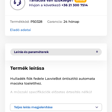
Tanácsra van szüksége?
offline
Hívjon a következő
+36 21 300 7514
Termékkód:
P50328
Garancia:
24 hónap
Eladó adatai
Leírás és paraméterek
Termék leírása
Hulladék fiók fedele LavvieBot öntisztító automata
macska toaletthez.
A műszaki specifikációk előzetes értesítés nélkül
változhatnak. A képek csak illusztrációk.
Teljes leírás megjelenítése