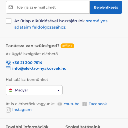
Ide írja az e-mail címét
Bejelentkezés
Az űrlap elküldésével hozzájárulok
személyes
adataim feldolgozásához
.
Tanácsra van szükséged?
offline
Az ügyfélszolgálat elérhető
+36 21 300 7514
info@elektro-nyakorvek.hu
Hol találsz bennünket
Magyar
Itt is elérhetőek vagyunk::
Youtube
Facebook
Instagram
További információk
Szolgáltatásaink