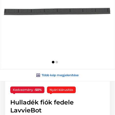
Több kép megjelenítése
Kedvezmény
-50%
Nyári kiárusítás
Hulladék fiók fedele
LavvieBot