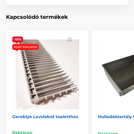
A termék a következő kategóriákba sorolt
Tartozékok WC - toalett
Kapcsolódó termékek
Lavviebot alomtálcákhoz tartozó kiegészítők
% Tartozékok
-50%
Nyári kiárusítás
Gereblye Lavviebot toaletthez
Hulladéktartály 
Raktáron
Raktáron