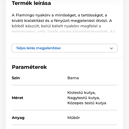
Termék leírása
A Flamingo nyakörv a minőséget, a tartósságot, a
kiváló kialakítást és a fényűző megjelenést ötvözi. A
bőrből készült, belül bélelt nyakörv megfelel a
természetes, erős, tartós anyag követelményeinek. Az
állítható csatnak köszönhetően a nyakörv kutya
nyakának kerületéhez igazítható. Póráz
csatlakoztatására szolgáló D-gyűrű a nyakörvbe lett
Teljes leírás megjelenítése
varrva. A nyakörv minden méretű kutya számára
alkalmas és ideális mindennapi használatra.
Paraméterek
A nyakörvet többféle méretben kínáljuk:
Szín
Barna
XS: 24-30cm x 15mm x 5mm
S: 29-35cm x 15mm x 5mm
Kistestű kutya
,
M: 36-44cm x 20mm x 6mm
Méret
Nagytestű kutya
,
Közepes testű kutya
L: 43-53cm x 25mm x 7mm
XL: 47-57cm x 30mm x 8mm
Anyag
Műbőr