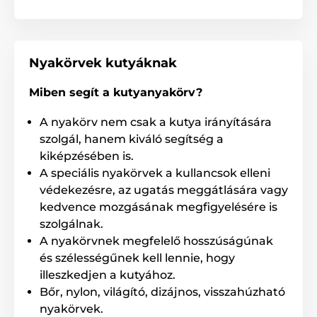
A termék előnyei:
Elegáns nyakörv kutyáknak
Műbőrből készült
Nyakörvek kutyáknak
Tartós anyag
Miben segít a kutyanyakörv?
Fix rögzítés
Könnyen tisztítható és karbantartható
A nyakörv nem csak a kutya irányítására
Mindennapi használatra
szolgál, hanem kiváló segítség a
kiképzésében is.
Belül puha bélés
A speciális nyakörvek a kullancsok elleni
Gyűrű a póráz rögzítéséhez
védekezésre, az ugatás meggátlására vagy
Több méretben is kapható
kedvence mozgásának megfigyelésére is
szolgálnak.
A nyakörvnek megfelelő hosszúságúnak
A termék hátrányai:
és szélességűnek kell lennie, hogy
nincs
illeszkedjen a kutyához.
Bőr, nylon, világító, dizájnos, visszahúzható
nyakörvek.