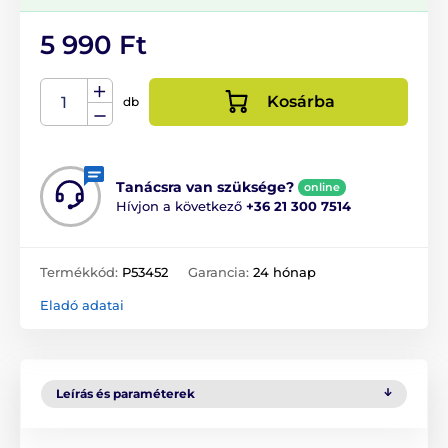
5 990 Ft
Kosárba
db
Tanácsra van szüksége?
online
Hívjon a következő
+36 21 300 7514
Termékkód:
P53452
Garancia:
24 hónap
Eladó adatai
Leírás és paraméterek