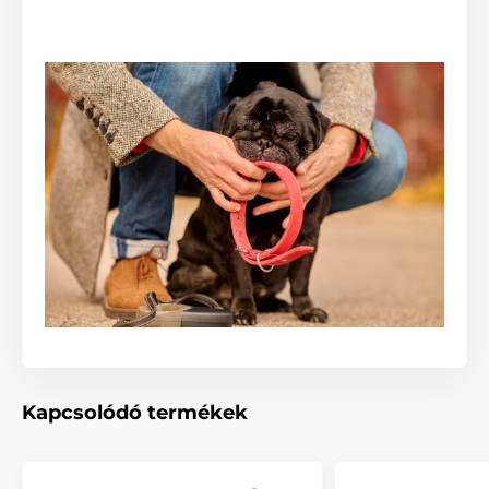
A csomag tartalma:
Műbőr nyakörv Flamingo Patti barna
Megjegyzés: A kép csak illusztráció.
A műszaki specifikációk előzetes értesítés nélkül
változhatnak. A képek csak illusztrációk.
A termék a következő kategóriákba sorolt
Táplálék és felszerelés
Kutyasétáltatás
Kutyanyakörvek
Kapcsolódó termékek