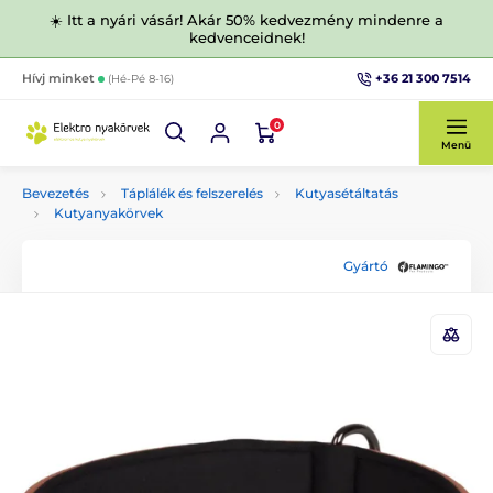
☀️ Itt a nyári vásár! Akár 50% kedvezmény mindenre a
kedvenceidnek!
+36 21 300 7514
Hívj minket
(Hé-Pé 8-16)
0
Menü
Bevezetés
Táplálék és felszerelés
Kutyasétáltatás
Kutyanyakörvek
Gyártó