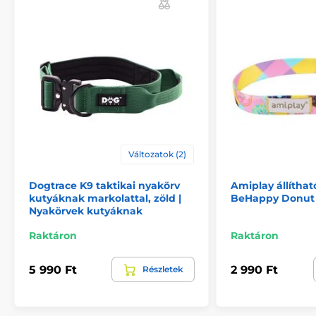
Változatok (2)
Dogtrace K9 taktikai nyakörv
Amiplay állíthat
kutyáknak markolattal, zöld |
BeHappy Donut 
Nyakörvek kutyáknak
Raktáron
Raktáron
5 990 Ft
2 990 Ft
Részletek