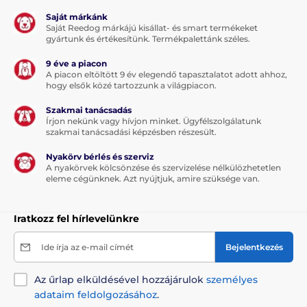
Saját márkánk
Saját Reedog márkájú kisállat- és smart termékeket
gyártunk és értékesítünk. Termékpalettánk széles.
9 éve a piacon
A piacon eltöltött 9 év elegendő tapasztalatot adott ahhoz,
hogy elsők közé tartozzunk a világpiacon.
Szakmai tanácsadás
Írjon nekünk vagy hívjon minket. Ügyfélszolgálatunk
szakmai tanácsadási képzésben részesült.
Nyakörv bérlés és szerviz
A nyakörvek kölcsönzése és szervizelése nélkülözhetetlen
eleme cégünknek. Azt nyújtjuk, amire szüksége van.
Iratkozz fel hírlevelünkre
Ide írja az e-mail címét
Bejelentkezés
Az űrlap elküldésével hozzájárulok
személyes
adataim feldolgozásához
.