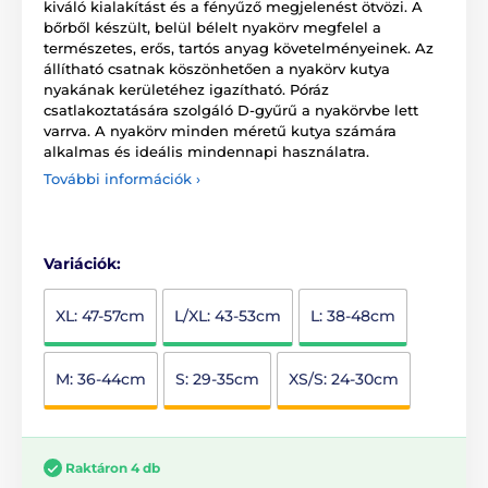
kiváló kialakítást és a fényűző megjelenést ötvözi. A
bőrből készült, belül bélelt nyakörv megfelel a
természetes, erős, tartós anyag követelményeinek. Az
állítható csatnak köszönhetően a nyakörv kutya
nyakának kerületéhez igazítható. Póráz
csatlakoztatására szolgáló D-gyűrű a nyakörvbe lett
varrva. A nyakörv minden méretű kutya számára
alkalmas és ideális mindennapi használatra.
További információk ›
Variációk:
XL: 47-57cm
L/XL: 43-53cm
L: 38-48cm
M: 36-44cm
S: 29-35cm
XS/S: 24-30cm
Raktáron 4 db