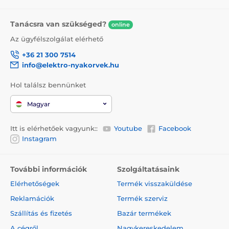
Tanácsra van szükséged?
online
Az ügyfélszolgálat elérhető
+36 21 300 7514
info@elektro-nyakorvek.hu
Hol találsz bennünket
Magyar
Itt is elérhetőek vagyunk::
Youtube
Facebook
Instagram
További információk
Szolgáltatásaink
Elérhetőségek
Termék visszaküldése
Reklamációk
Termék szerviz
Szállítás és fizetés
Bazár termékek
A cégről
Nagykereskedelem