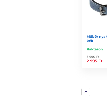
Műbőr nyak
kék
Raktáron
5 990 Ft
2 995 Ft