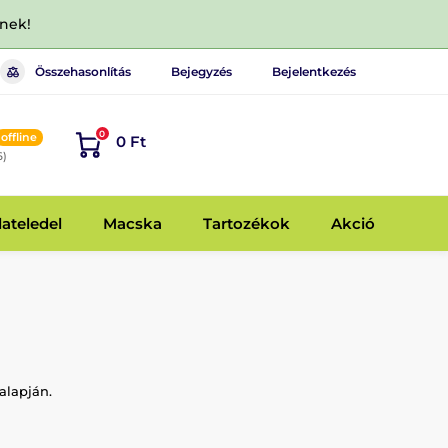
dnek!
Összehasonlítás
Bejegyzés
Bejelentkezés
0
offline
0 Ft
6)
lateledel
Macska
Tartozékok
Akció
 alapján.