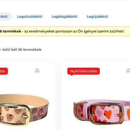
nlott
Legolcsóbbtól
Legdrágábbtól
Legújabbtól
36 termékek
- az eredményeket pontosan az Ön igényei szerint szűrheti.
8 -ból/-ből 36 termékek
tás
Nyári kiárusítás