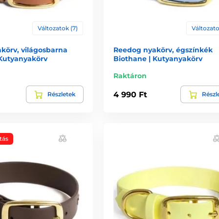
Változatok (7)
Változato
körv, világosbarna
Reedog nyakörv, égszínkék
 Kutyanyakörv
Biothane | Kutyanyakörv
Raktáron
4 990 Ft
Részletek
Részl
tás