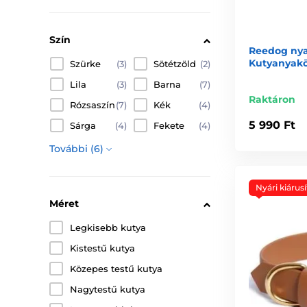
Szín
Reedog nyak
Kutyanyakö
Szürke
(3)
Sötétzöld
(2)
Lila
(3)
Barna
(7)
Raktáron
Rózsaszín
(7)
Kék
(4)
5 990 Ft
Sárga
(4)
Fekete
(4)
További (6)
Nyári kiárusí
Méret
Legkisebb kutya
Kistestű kutya
Közepes testű kutya
Nagytestű kutya