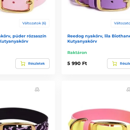
Változatok (6)
Változato
körv, púder rózsaszín
Reedog nyakörv, lila Biothane
 Kutyanyakörv
Kutyanyakörv
Raktáron
5 990 Ft
Részletek
Részl