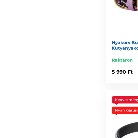
Nyakörv Bur
Kutyanyakö
Raktáron
5 990 Ft
Kedvezmén
Nyári kiárusí