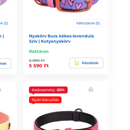
k (2)
Változatok (5)
 |
Nyakörv Bura kékes-levendula
Szív | Kutyanyakörv
Raktáron
6 990 Ft
Részletek
etek
5 590 Ft
Kedvezmény
-50%
Nyári kiárusítás