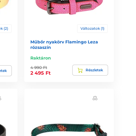
k (2)
Változatok (1)
Műbőr nyakörv Flamingo Leza
rózsaszín
Raktáron
4 990 Ft
Részletek
etek
2 495 Ft