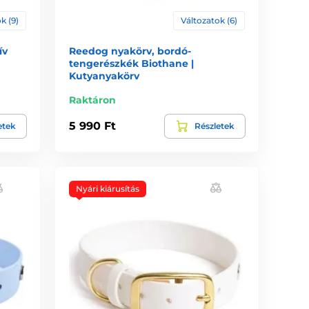
k (9)
Változatok (6)
ív
Reedog nyakörv, bordó-
tengerészkék Biothane |
Kutyanyakörv
Raktáron
5 990 Ft
etek
Részletek
Nyári kiárusítás