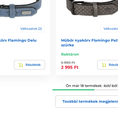
Változatok (2)
Változato
örv Flamingo Delu
Műbőr nyakörv Flamingo Patt
szürke
Raktáron
5 990 Ft
Részletek
Részl
2 995 Ft
Ön már 18 termékek -ból/-ből 
További termékek megjelen