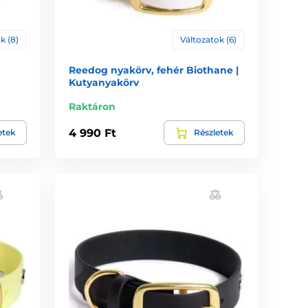
k (8)
Változatok (6)
Reedog nyakörv, fehér Biothane |
Kutyanyakörv
Raktáron
4 990 Ft
etek
Részletek