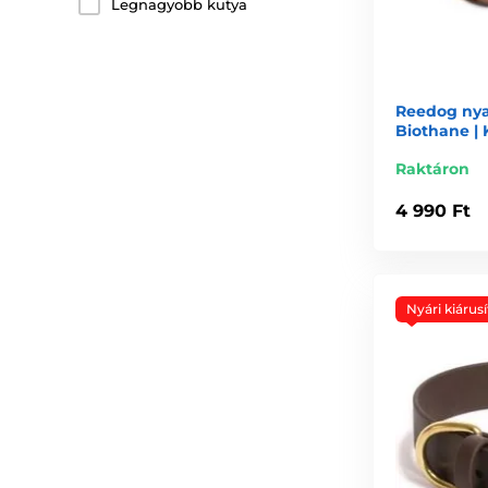
Legnagyobb kutya
Reedog nya
Biothane |
Raktáron
4 990 Ft
Nyári kiárusí