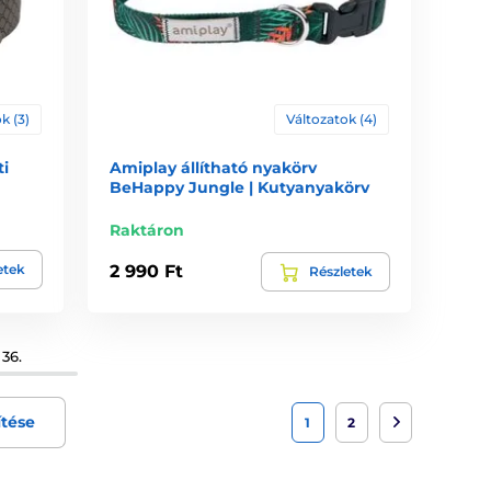
k (3)
Változatok (4)
i
Amiplay állítható nyakörv
BeHappy Jungle | Kutyanyakörv
Raktáron
etek
2 990 Ft
Részletek
36.
ítése
1
2