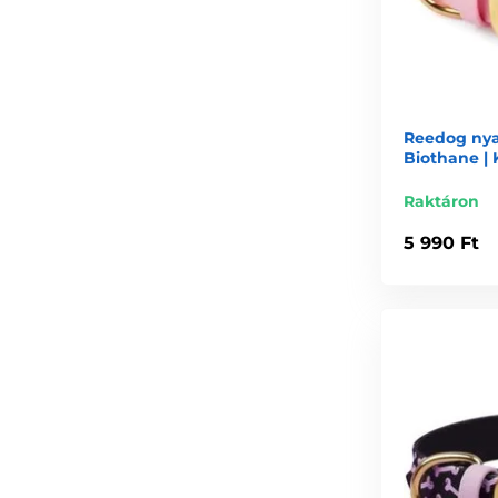
Reedog nya
Biothane |
Raktáron
5 990 Ft