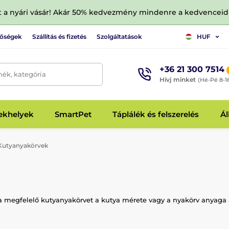
tt a nyári vásár! Akár 50% kedvezmény mindenre a kedvencei
tőségek
Szállítás és fizetés
Szolgáltatások
HUF
+36 21 300 7514
mék, kategória
Hívj minket
(Hé-Pé 8-1
fekhelyek
SmartPet
Táplálék és felszerelés
Ál
utyanyakörvek
 a megfelelő kutyanyakörvet a kutya mérete vagy a nyakörv anyaga