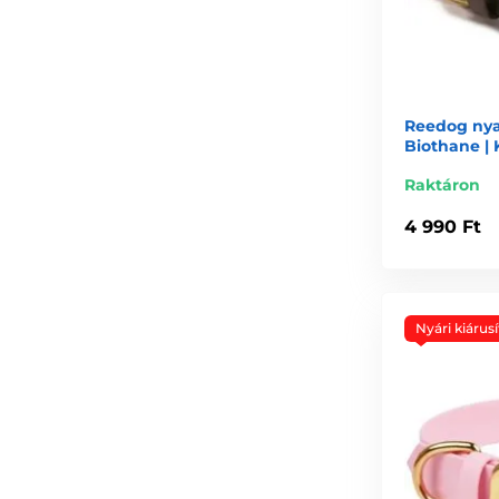
Reedog nya
Biothane |
Raktáron
4 990 Ft
Nyári kiárusí