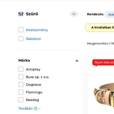
Szűrő
36
Rendezés:
Ajá
A kínálatban 
Kedvezmény
Raktáron
Megjelenítés 1-1
Márka
Nyári kiárusí
Amiplay
Bura sp. z o.o.
Dogtrace
Flamingo
Reedog
További (1)