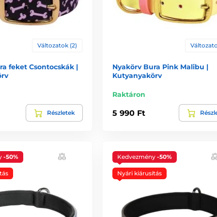
Változatok (2)
Változato
a feket Csontocskák |
Nyakörv Bura Pink Malibu |
rv
Kutyanyakörv
Raktáron
5 990 Ft
Részletek
Részl
y
-50%
Kedvezmény
-50%
tás
Nyári kiárusítás