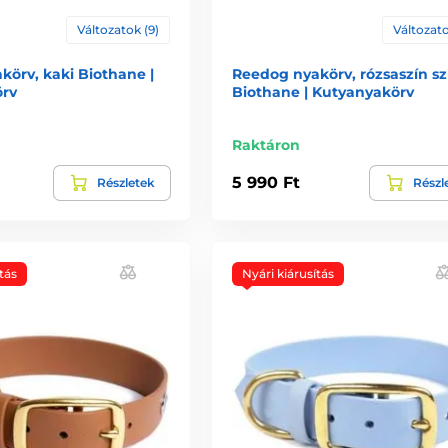
Változatok (9)
Változato
örv, kaki Biothane |
Reedog nyakörv, rózsaszín sz
rv
Biothane | Kutyanyakörv
Raktáron
5 990 Ft
Részletek
Részl
tás
Nyári kiárusítás