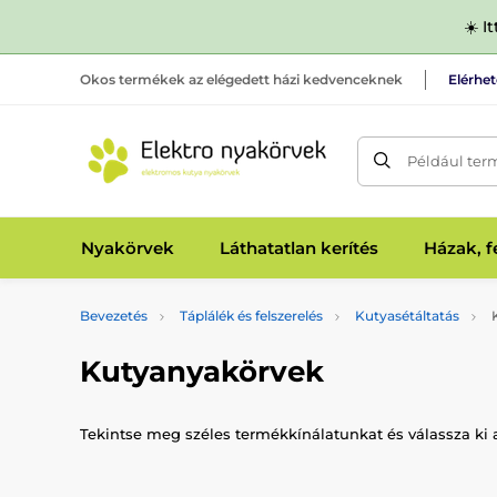
☀️ I
Okos termékek az elégedett házi kedvenceknek
Elérhe
Például ter
Nyakörvek
Láthatatlan kerítés
Házak, 
Bevezetés
Táplálék és felszerelés
Kutyasétáltatás
K
Kutyanyakörvek
Tekintse meg széles termékkínálatunkat és válassza ki