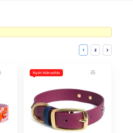
1
2
Nyári kiárusítás