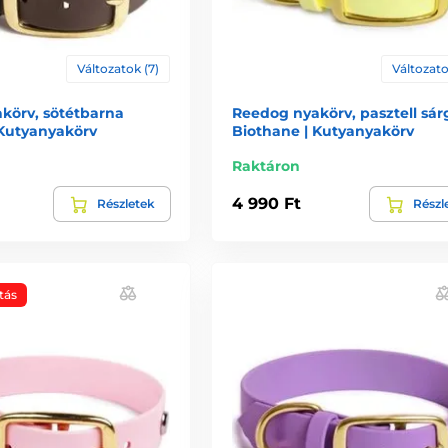
Változatok (7)
Változato
körv, sötétbarna
Reedog nyakörv, pasztell sár
 Kutyanyakörv
Biothane | Kutyanyakörv
Raktáron
4 990 Ft
Részletek
Részl
tás