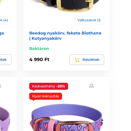
k (4)
Változatok (1)
ga
Reedog nyakörv, fekete Biothane
| Kutyanyakörv
Raktáron
4 990 Ft
etek
Részletek
Kedvezmény
-20%
Nyári kiárusítás