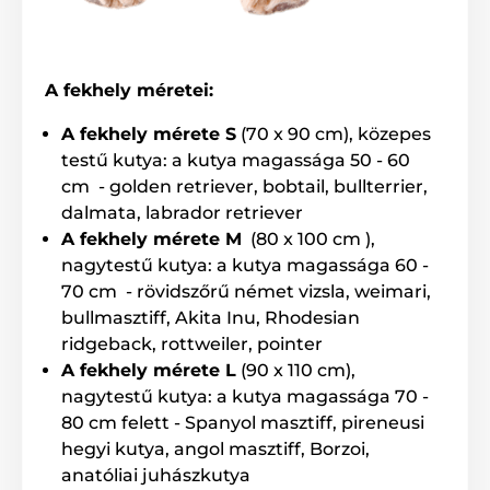
nincs
A fekhely méretei:
A csomag tartalma:
Reedog kutyafekhely
A fekhely mérete S
(70 x 90 cm), közepes
testű kutya: a kutya magassága 50 - 60
cm - golden retriever, bobtail, bullterrier,
Megjegyzés: A kép csak illusztráció.
dalmata, labrador retriever
A fekhely mérete M
(80 x 100 cm ),
A műszaki specifikációk előzetes értesítés nélkül
nagytestű kutya: a kutya magassága 60 -
változhatnak. A képek csak illusztrációk.
70 cm - rövidszőrű német vizsla, weimari,
bullmasztiff, Akita Inu, Rhodesian
A termék a következő kategóriákba sorolt
ridgeback, rottweiler, pointer
A fekhely mérete L
(90 x 110 cm),
Házak, fekhelyek
Fekhelyek
nagytestű kutya: a kutya magassága 70 -
Kistestű kutyáknak
80 cm felett - Spanyol masztiff, pireneusi
hegyi kutya, angol masztiff, Borzoi,
Közepes testű kutyáknak
anatóliai juhászkutya