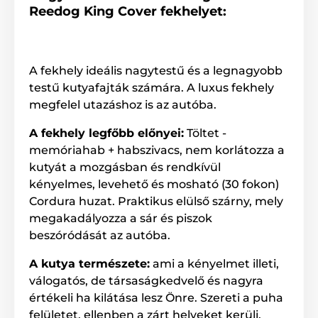
kiváló minőségű anyag és a kézi varratok emelik
Reedog King Cover fekhelyet:
magasabb szintre a termék tartósságát. A felső réteg
Cordura anyagból készült, mely antisztatikus
tulajdonsággal rendelkezik és természetes úton
taszítja a szennyeződést. A matrachuzat levehető,
A fekhely ideális nagytestű és a legnagyobb
karbantartása egyszerű és mosógépben is mosható. A
memória habszivacs töltet biztosítja négylábú barátja
testű kutyafajták számára. A luxus fekhely
maximális kényelmét. Számos színkombinációban
megfelel utazáshoz is az autóba.
kapható. A Reedog fekhelyek házi kedvence
egészséges pihenéséért.
A fekhely legfőbb előnyei:
Töltet -
memóriahab + habszivacs, nem korlátozza a
kutyát a mozgásban és rendkívül
kényelmes, levehető és mosható (30 fokon)
Cordura huzat. Praktikus elülső szárny, mely
megakadályozza a sár és piszok
beszóródását az autóba.
A kutya természete:
ami a kényelmet illeti,
válogatós, de társaságkedvelő és nagyra
értékeli ha kilátása lesz Önre. Szereti a puha
felületet, ellenben a zárt helyeket kerüli.