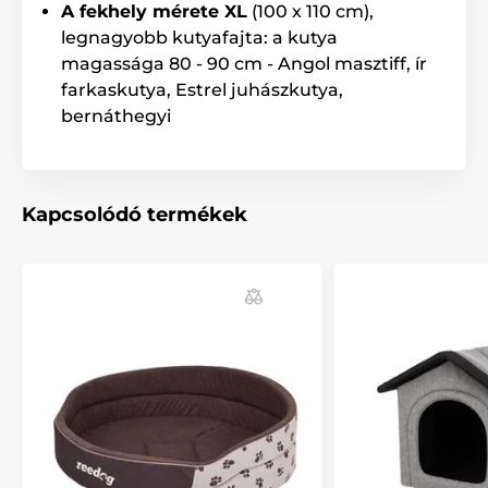
Nagytestű kutyáknak
A fekhely mérete XL
(100 x 110 cm),
legnagyobb kutyafajta: a kutya
Autós kutyafekhely
magassága 80 - 90 cm - Angol masztiff, ír
farkaskutya, Estrel juhászkutya,
bernáthegyi
Kapcsolódó termékek