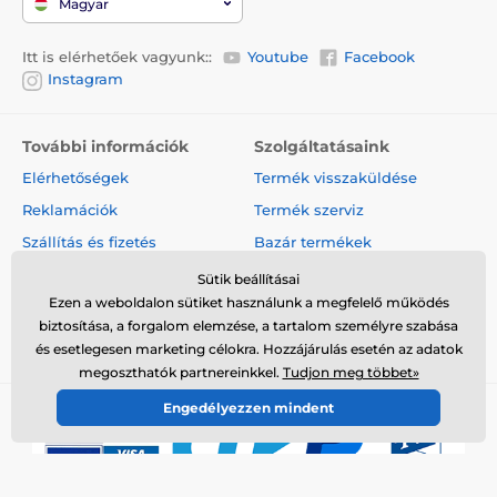
Magyar
Itt is elérhetőek vagyunk::
Youtube
Facebook
Instagram
További információk
Szolgáltatásaink
Elérhetőségek
Termék visszaküldése
Reklamációk
Termék szerviz
Szállítás és fizetés
Bazár termékek
A cégről
Nagykereskedelem
Sütik beállításai
Ezen a weboldalon sütiket használunk a megfelelő működés
Szerződési feltételek
Cikkek és hírek
biztosítása, a forgalom elemzése, a tartalom személyre szabása
Vélemények és értékelések
és esetlegesen marketing célokra. Hozzájárulás esetén az adatok
megoszthatók partnereinkkel.
Tudjon meg többet»
Engedélyezzen mindent