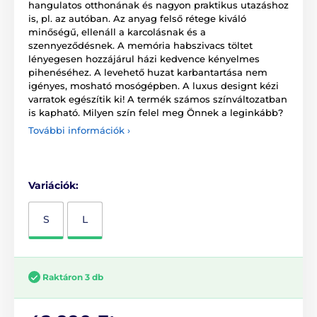
hangulatos otthonának és nagyon praktikus utazáshoz
is, pl. az autóban. Az anyag felső rétege kiváló
minőségű, ellenáll a karcolásnak és a
szennyeződésnek. A memória habszivacs töltet
lényegesen hozzájárul házi kedvence kényelmes
pihenéséhez. A levehető huzat karbantartása nem
igényes, mosható mosógépben. A luxus designt kézi
varratok egészítik ki! A termék számos színváltozatban
is kapható. Milyen szín felel meg Önnek a leginkább?
További információk ›
Variációk:
S
L
Raktáron 3 db