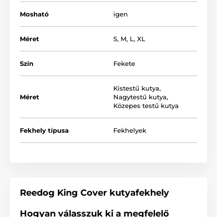
Mosható
igen
Méret
S
,
M
,
L
,
XL
Szín
Fekete
Kistestű kutya
,
Méret
Nagytestű kutya
,
Közepes testű kutya
Fekhely típusa
Fekhelyek
Minőségi anyag és jól kidolgozott
konstrukció
Reedog King Cover kutyafekhely
A Reedog párnák megvásárlásával maximális
kényelmet és luxust biztosíthat házi kedvencének. A
Hogyan válasszuk ki a megfelelő