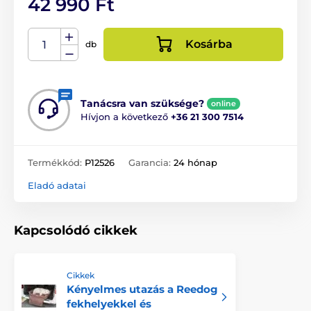
42 990 Ft
Kosárba
db
Tanácsra van szüksége?
online
Hívjon a következő
+36 21 300 7514
Termékkód:
P12526
Garancia:
24 hónap
Eladó adatai
Kapcsolódó cikkek
Cikkek
Kényelmes utazás a Reedog
fekhelyekkel és