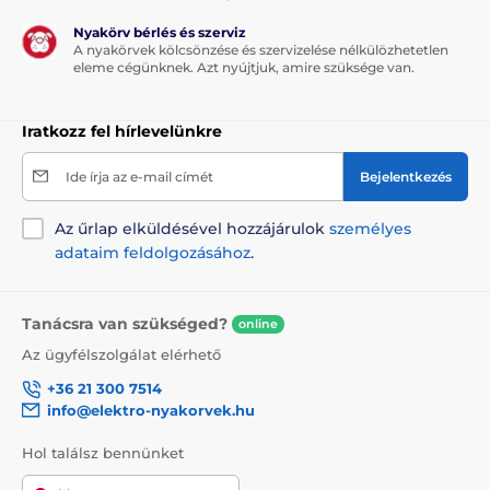
Nyakörv bérlés és szerviz
A nyakörvek kölcsönzése és szervizelése nélkülözhetetlen
eleme cégünknek. Azt nyújtjuk, amire szüksége van.
Iratkozz fel hírlevelünkre
Ide írja az e-mail címét
Bejelentkezés
Az űrlap elküldésével hozzájárulok
személyes
adataim feldolgozásához
.
Tanácsra van szükséged?
online
Az ügyfélszolgálat elérhető
+36 21 300 7514
info@elektro-nyakorvek.hu
Hol találsz bennünket