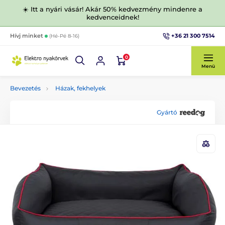
☀️ Itt a nyári vásár! Akár 50% kedvezmény mindenre a
kedvenceidnek!
+36 21 300 7514
Hívj minket
(Hé-Pé 8-16)
0
Menü
Bevezetés
Házak, fekhelyek
Gyártó