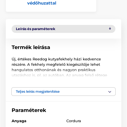
védőhuzattal
Leírás és paraméterek
Termék leírása
Új, értékes Reedog kutyafekhely házi kedvence
részére. A fekhely megfelelő kiegészítője lehet
hangulatos otthonának és nagyon praktikus
utazáshoz is, pl. az autóban. Az anyag felső rétege
kiváló minőségű, ellenáll a karcolásnak és a
szennyeződésnek. A memória habszivacs töltet
lényegesen hozzájárul házi kedvence kényelmes
Teljes leírás megjelenítése
pihenéséhez. A levehető huzat karbantartása nem
igényes, mosható mosógépben. A luxus designt kézi
varratok egészítik ki! A termék számos színváltozatban
Paraméterek
is kapható. Milyen szín felel meg Önnek a leginkább?
Anyaga
Cordura