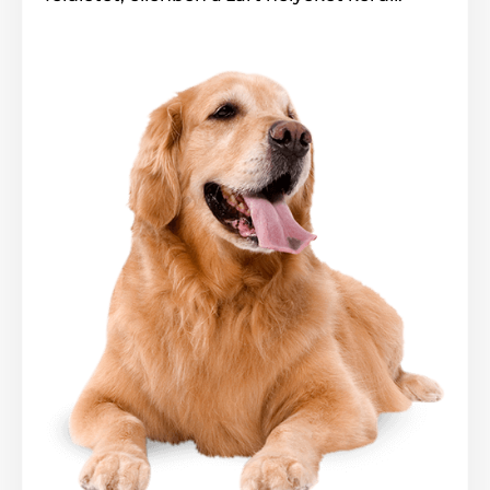
A termék előnyei:
Könnyű karbantartás, mosható huzat
Levehető huzat tartós Cordurából
Memóriahab párnázás
Minőségi és kényelmes kivitelezés
Luxus design
A termék hátrányai: