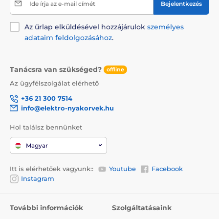
Ide írja az e-mail címét
Bejelentkezés
Az űrlap elküldésével hozzájárulok
személyes
adataim feldolgozásához
.
Tanácsra van szükséged?
offline
Az ügyfélszolgálat elérhető
+36 21 300 7514
info@elektro-nyakorvek.hu
Hol találsz bennünket
Magyar
Itt is elérhetőek vagyunk::
Youtube
Facebook
Instagram
További információk
Szolgáltatásaink