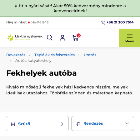
☀️ Itt a nyári vásár! Akár 50% kedvezmény mindenre a
kedvenceidnek!
+36 21 300 7514
Hívj minket
(Hé-Pé 8-16)
0
Menü
Bevezetés
Táplálék és felszerelés
Utazás
Autós kutyafekhely
Fekhelyek autóba
Kiváló minőségű fekhelyek házi kedvence részére, melyek
ideálisak utazáshoz. Többféle színben és méretben kapható.
Rendezés
Szűrő