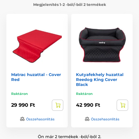
Megjelenítés 1-2 -ból/-ből 2 termékek
Matrac huzattal - Cover
Kutyafekhely huzattal
Red
Reedog King Cover
Black
Raktáron
Raktáron
29 990 Ft
42 990 Ft
Összehasonlítás
Összehasonlítás
Ön már 2 termékek -ból/-ből 2.