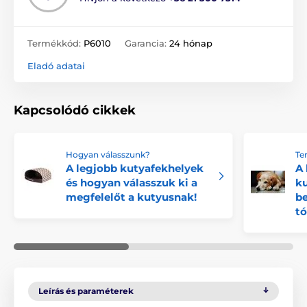
Termékkód:
P6010
Garancia:
24 hónap
Eladó adatai
Kapcsolódó cikkek
Hogyan válasszunk?
Te
A legjobb kutyafekhelyek
A 
és hogyan válasszuk ki a
ku
megfelelőt a kutyusnak!
be
tó
Leírás és paraméterek