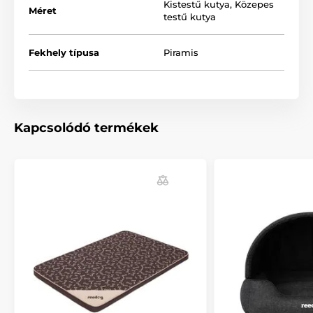
Kistestű kutya
,
Közepes
Méret
testű kutya
Fekhely típusa
Piramis
Kapcsolódó termékek
Hogyan válasszuk ki a megfelelő
piramist:
Kutyafajták
: A kényelmes és puha kutyaház ideális a
legkisebb és legnagyobb kutyafajták számára is.