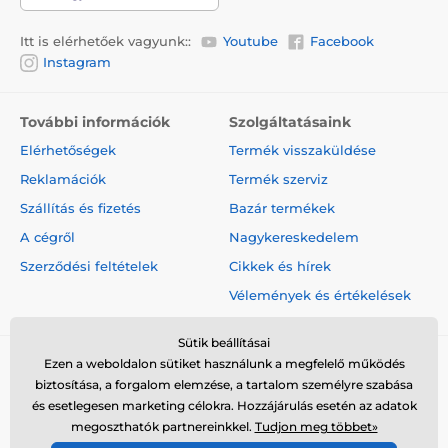
M
méretű kutyaház
(51 x 45 cm), kisebb és közepes
kutyafajták:
a kutya magassága
30 - 40 cm
-
Itt is elérhetőek vagyunk::
Youtube
Facebook
Bichon, Basset, Brazil terrier, Beagle
Instagram
L méretű kutyaház
(68 x 60 cm), közepes
kutyafajták:
a kutya magassága
40 - 50
- Amerikai
staffordshire terrier, Ausztrál kelpie, Ausztrál
További információk
Szolgáltatásaink
juhászkutya, Bullterrier, Csau csau
Elérhetőségek
Termék visszaküldése
Reklamációk
Termék szerviz
A termék előnyei:
Szállítás és fizetés
Bazár termékek
fekhely és házikó az egyben
A cégről
Nagykereskedelem
véd a széltől
Szerződési feltételek
Cikkek és hírek
minőségi anyag
Vélemények és értékelések
mosható
Sütik beállításai
Ezen a weboldalon sütiket használunk a megfelelő működés
biztosítása, a forgalom elemzése, a tartalom személyre szabása
A termék hátrányai:
és esetlegesen marketing célokra. Hozzájárulás esetén az adatok
nincs
megoszthatók partnereinkkel.
Tudjon meg többet»
© 2026 www.elektro-nyakorvek.hu ⦁ Webshop szolgáltatónk a