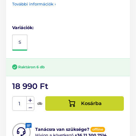
További információk ›
Variációk:
S
Raktáron 6 db
18 990 Ft
Kosárba
db
Tanácsra van szüksége?
offline
Hívjon a következő
+36 21 300 7514