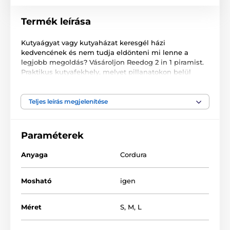
Termék leírása
Kutyaágyat vagy kutyaházat keresgél házi
kedvencének és nem tudja eldönteni mi lenne a
legjobb megoldás? Vásároljon Reedog 2 in 1 piramist.
Praktikus kutyafekhely, melyet pillanatokon belül
piramissá alakíthat. Házi kedvence azonnal
megkedveli! A piramis minőségi és ellenálló Cordura
anyagból készült, mely ellenáll a karcolásnak.
Teljes leírás megjelenítése
Biztosan fogja értékelni kutyusa is a tetővel ellátott
luxus fekhelyet, ahol kényelmesen pihenhet és
Paraméterek
biztonságban érezheti magát.
Anyaga
Cordura
A megfelelő méret kiválasztásában az alábbi táblázat
nyújt segítséget. (*Kézzel varrott termék, ezért
előfordulhat, hogy a méretek, maximálisan 2 - 4 cm-el,
Mosható
igen
eltérnek a feltüntetett méretektől.)
Méret
S
,
M
,
L