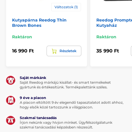
A fekhely legfőbb előnyei:
Kényelmes, puha
Változatok (1)
kutyaház, mely tető nélküli kutyafekhellyé alakítható,
oldalfallal. Puha habszivacs töltet + poliuretán.
Kutyapárna Reedog Thin
Reedog Prompte
Kényelmes, kellemes és zárt menedéket biztosít, pl.
Brown Bones
Kutyaház
széllel vagy hideggel szemben. A minőségi Cordura
anyagból készült huzat cipzár segítségével levehető
Raktáron
Raktáron
és mosható.
Anyaga:
tartós és ellenálló Cordura, ellenáll a
16 990 Ft
35 990 Ft
Részletek
szennyeződésnek és a karcolásnak. Karbantartása
nem igényes, 30 fokon mosható. Puha habszivacs
töltet + poliuretán.
A kutya természete:
őrző vagy kíváncsi kutya, a
Saját márkánk
kényelem kedvelője, saját fedett területre van
Saját Reedog márkájú kisállat- és smart termékeket
gyártunk és értékesítünk. Termékpalettánk széles.
szüksége.
9 éve a piacon
A piacon eltöltött 9 év elegendő tapasztalatot adott ahhoz,
hogy elsők közé tartozzunk a világpiacon.
Szakmai tanácsadás
Írjon nekünk vagy hívjon minket. Ügyfélszolgálatunk
szakmai tanácsadási képzésben részesült.