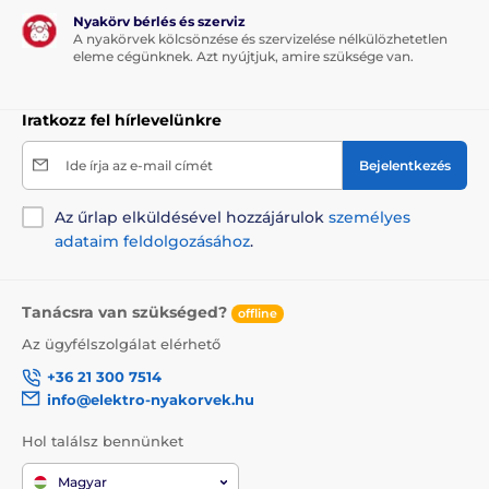
Nyakörv bérlés és szerviz
A nyakörvek kölcsönzése és szervizelése nélkülözhetetlen
eleme cégünknek. Azt nyújtjuk, amire szüksége van.
Iratkozz fel hírlevelünkre
Ide írja az e-mail címét
Bejelentkezés
Az űrlap elküldésével hozzájárulok
személyes
adataim feldolgozásához
.
Tanácsra van szükséged?
offline
Az ügyfélszolgálat elérhető
+36 21 300 7514
A kutyaház méretei:
info@elektro-nyakorvek.hu
S
méretű kutyaház
(37 x 34 cm), legkisebb
Hol találsz bennünket
kutyafajták:
a kutya magassága 30 cm-ig
-
Yorkshire terrier, Csivava
Magyar