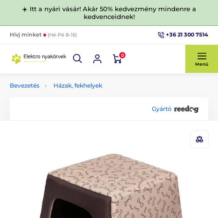
☀️ Itt a nyári vásár! Akár 50% kedvezmény mindenre a
kedvenceidnek!
+36 21 300 7514
Hívj minket
(Hé-Pé 8-16)
0
Menü
Bevezetés
Házak, fekhelyek
Gyártó