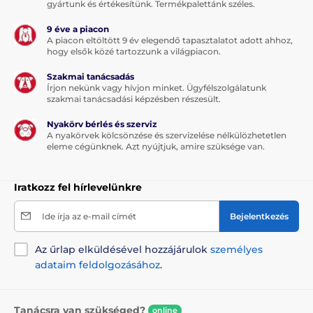
gyártunk és értékesítünk. Termékpalettánk széles.
9 éve a piacon
A piacon eltöltött 9 év elegendő tapasztalatot adott ahhoz,
hogy elsők közé tartozzunk a világpiacon.
Szakmai tanácsadás
Írjon nekünk vagy hívjon minket. Ügyfélszolgálatunk
szakmai tanácsadási képzésben részesült.
Nyakörv bérlés és szerviz
A nyakörvek kölcsönzése és szervizelése nélkülözhetetlen
eleme cégünknek. Azt nyújtjuk, amire szüksége van.
Iratkozz fel hírlevelünkre
Ide írja az e-mail címét
Bejelentkezés
Az űrlap elküldésével hozzájárulok
személyes
adataim feldolgozásához
.
Tanácsra van szükséged?
online