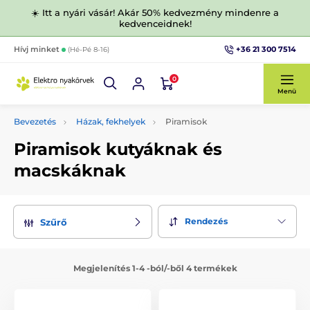
☀️ Itt a nyári vásár! Akár 50% kedvezmény mindenre a
kedvenceidnek!
+36 21 300 7514
Hívj minket
(Hé-Pé 8-16)
0
Menü
Bevezetés
Házak, fekhelyek
Piramisok
Piramisok kutyáknak és
macskáknak
Rendezés
Szűrő
Megjelenítés 1-4 -ból/-ből 4 termékek