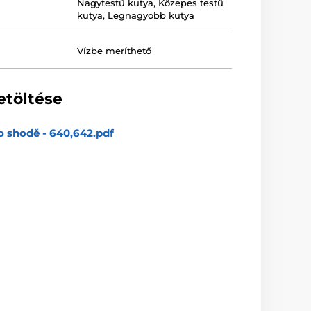
Nagytestű kutya
,
Közepes testű
kutya
,
Legnagyobb kutya
Vízbe meríthető
etöltése
o shodě - 640,642.pdf