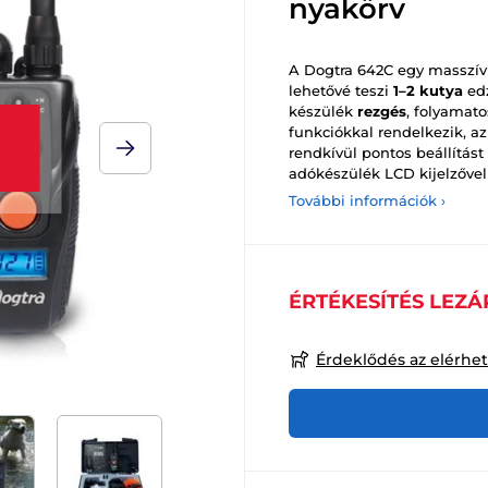
nyakörv
A Dogtra 642C egy masszív 
lehetővé teszi
1–2 kutya
ed
készülék
rezgés
, folyamato
funkciókkal rendelkezik, a
rendkívül pontos beállítást
adókészülék LCD kijelzővel 
További információk ›
ÉRTÉKESÍTÉS LEZÁ
Érdeklődés az elérhe