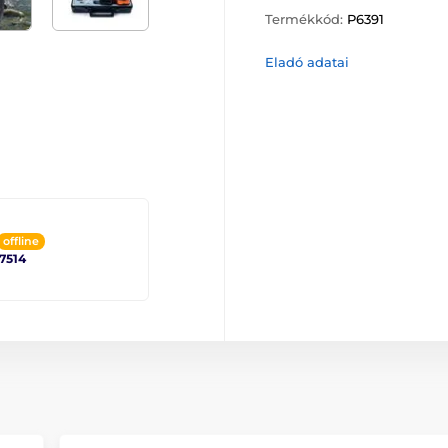
Termékkód:
P6391
Eladó adatai
offline
 7514