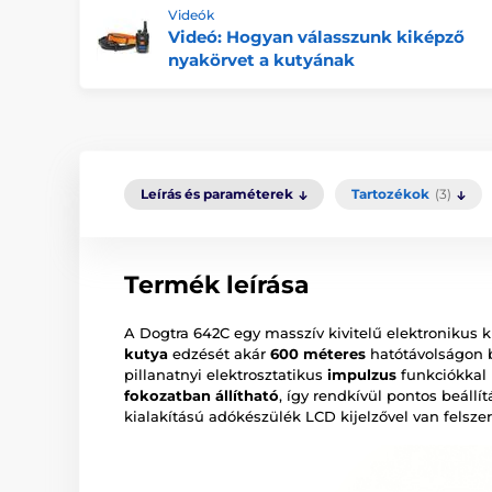
Videók
Videó: Hogyan válasszunk kiképző
nyakörvet a kutyának
Leírás és paraméterek
Tartozékok
(3)
Termék leírása
A Dogtra 642C egy masszív kivitelű elektronikus 
kutya
edzését akár
600 méteres
hatótávolságon b
pillanatnyi elektrosztatikus
impulzus
funkciókkal 
fokozatban állítható
, így rendkívül pontos beállí
kialakítású adókészülék LCD kijelzővel van felszer