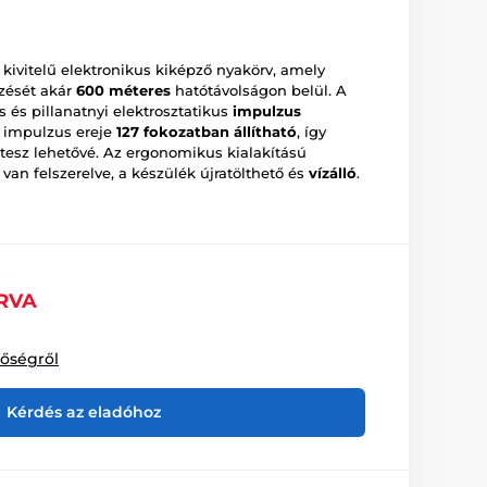
kivitelű elektronikus kiképző nyakörv, amely
zését akár
600 méteres
hatótávolságon belül. A
s és pillanatnyi elektrosztatikus
impulzus
z impulzus ereje
127 fokozatban állítható
, így
 tesz lehetővé. Az ergonomikus kialakítású
van felszerelve, a készülék újratölthető és
vízálló
.
RVA
tőségről
Kérdés az eladóhoz