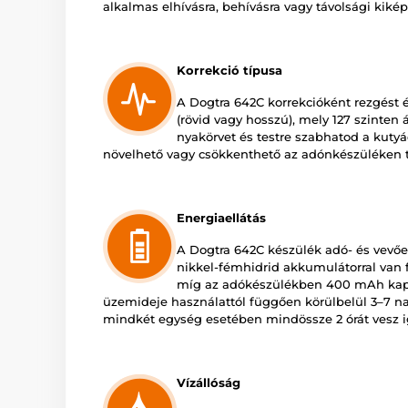
alkalmas elhívásra, behívásra vagy távolsági kikép
Korrekció típusa
A Dogtra 642C korrekcióként rezgést é
(rövid vagy hosszú), mely 127 szinten 
nyakörvet és testre szabhatod a kuty
növelhető vagy csökkenthető az adónkészüléken 
Energiaellátás
A Dogtra 642C készülék adó- és vevőeg
nikkel-fémhidrid akkumulátorral van 
míg az adókészülékben 400 mAh kapac
üzemideje használattól függően körülbelül 3–7 na
mindkét egység esetében mindössze 2 órát vesz 
Vízállóság