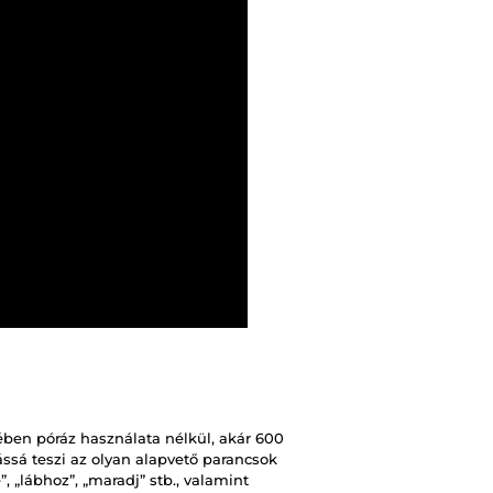
ében póráz használata nélkül, akár 600
ássá teszi az olyan alapvető parancsok
, „lábhoz”, „maradj” stb., valamint