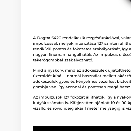
A Dogtra 642C rendelkezik rezgésfunkcióval, vala
impulzussal, melyek intenzitása 127 szinten állíth
rendkívül pontos és fokozatos szabályozását, így 
nagyon finoman hangolhatók. Az impulzus erőssé
tekerőgombbal szabályozható.
Mind a nyakörv, mind az adókészülék újratölthet
üzemidőt kínál – normál használat mellett akár t
adókészülék gyors és kényelmes vezérlést biztosí
gombja van, így azonnal és pontosan reagálhatsz.
Az impulzusok 127 fokozat állíthatók, így a nyakör
kutyák számára is. Kifejezetten ajánlott 10 és 90 
vízálló, és rövid ideig akár 1 méter mélységig is v