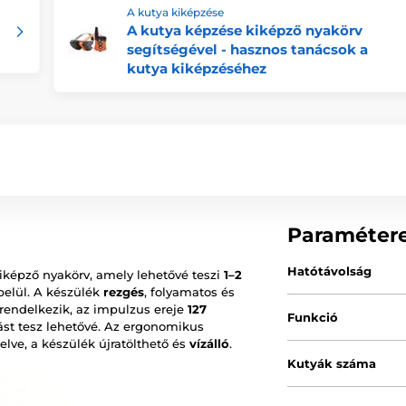
A kutya kiképzése
A kutya képzése kiképző nyakörv
segítségével - hasznos tanácsok a
kutya kiképzéséhez
Paraméter
Hatótávolság
kiképző nyakörv, amely lehetővé teszi
1–2
elül. A készülék
rezgés
, folyamatos és
rendelkezik, az impulzus ereje
127
Funkció
tást tesz lehetővé. Az ergonomikus
elve, a készülék újratölthető és
vízálló
.
Kutyák száma