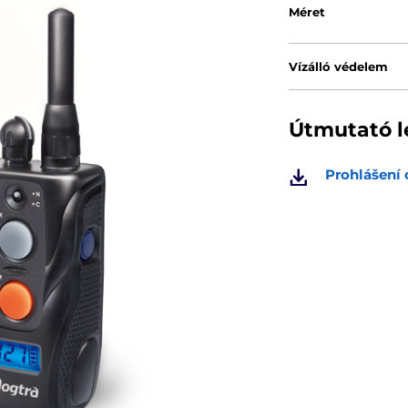
Méret
Vízálló védelem
Útmutató l
Prohlášení 