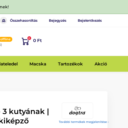
dnek!
Összehasonlítás
Bejegyzés
Bejelentkezés
0
offline
0 Ft
6)
lateledel
Macska
Tartozékok
Akció
 3 kutyának |
 kiképző
További termékek megjelenítése ›