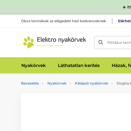
☀️ I
Okos termékek az elégedett házi kedvenceknek
Elérhe
Például ter
Nyakörvek
Láthatatlan kerítés
Házak, 
Bevezetés
Nyakörvek
Kiképző nyakörvek
Dogtra 6