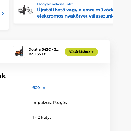
Hogyan válasszunk?
Újratölthető vagy elemre működő
elektromos nyakörvet válasszunk?
Dogtra 642C - 3…
Vásárláshoz
165 165 Ft
ek
600 m
Impulzus
,
Rezgés
1 - 2 kutya