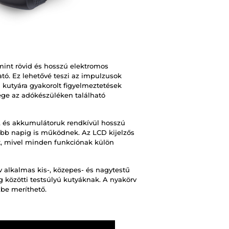
mint rövid és hosszú elektromos
ató. Ez lehetővé teszi az impulzusok
a kutyára gyakorolt figyelmeztetések
ge az adókészüléken található
ő, és akkumulátoruk rendkívül hosszú
öbb napig is működnek. Az LCD kijelzős
t, mivel minden funkciónak külön
v alkalmas kis-, közepes- és nagytestű
kg közötti testsúlyú kutyáknak. A nyakörv
ízbe meríthető.