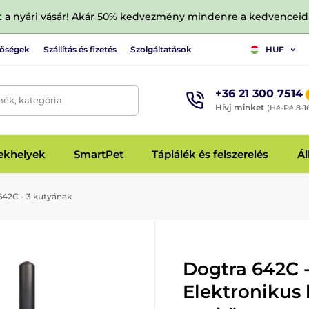
tt a nyári vásár! Akár 50% kedvezmény mindenre a kedvencei
tőségek
Szállítás és fizetés
Szolgáltatások
HUF
+36 21 300 7514
mék, kategória
Hívj minket
(Hé-Pé 8-1
fekhelyek
SmartPet
Táplálék és felszerelés
Ál
42C - 3 kutyának
Dogtra 642C -
Elektronikus