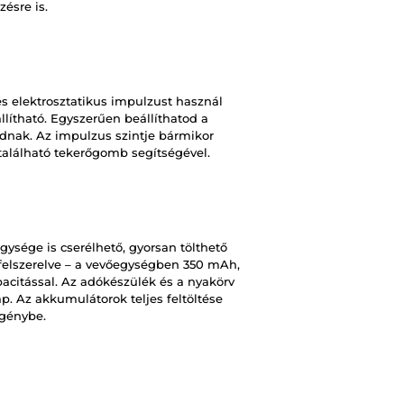
zésre is.
s elektrosztatikus impulzust használ
állítható. Egyszerűen beállíthatod a
ádnak. Az impulzus szintje bármikor
található tekerőgomb segítségével.
ysége is cserélhető, gyorsan tölthető
felszerelve – a vevőegységben 350 mAh,
itással. Az adókészülék és a nyakörv
p. Az akkumulátorok teljes feltöltése
igénybe.