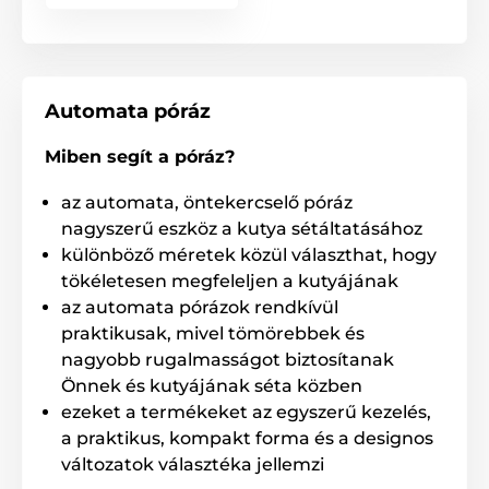
Automata póráz
Miben segít a póráz?
az automata, öntekercselő póráz
nagyszerű eszköz a kutya sétáltatásához
különböző méretek közül választhat, hogy
tökéletesen megfeleljen a kutyájának
Rendkívül erős zsinór, mely nem
az automata pórázok rendkívül
gabalyodik össze!
praktikusak, mivel tömörebbek és
nagyobb rugalmasságot biztosítanak
A Reedog kutyapóráz speciális zsinórja soha nem
Önnek és kutyájának séta közben
gabalyodik össze és nem akad be. A zsinór nagy
ezeket a termékeket az egyszerű kezelés,
szakítószilárdságú anyagból készült. Ejtőernyők
a praktikus, kompakt forma és a designos
gyártásához használják, melynek köszönhetően
kiemelkedő teherbírása.
változatok választéka jellemzi