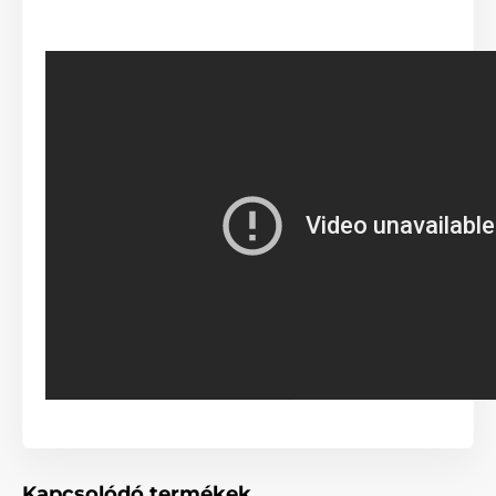
Fékrendszer kezelése egy
gombnyomással
Kapcsolódó termékek