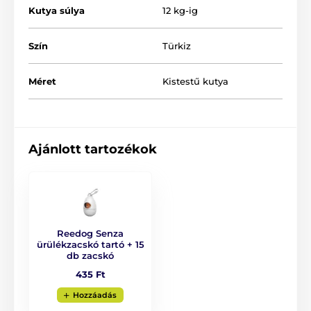
Kutya súlya
12 kg-ig
Szín
Türkiz
Méret
Kistestű kutya
Design, melyet gyorsan megszeret!
Ajánlott tartozékok
Amennyiben egy termék esetében a minőség és a
modern kialakítás ötvözi egymást, könnyedén
megkedvelheti. A Reedog Senza automata póráz
eredeti és praktikus designnal lett ellátva. A termék
négyféle méretben és 6 különféle színváltozatban is
kapható.
Reedog Senza
ürülékzacskó tartó + 15
db zacskó
435 Ft
Hozzáadás