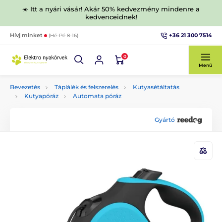
☀️ Itt a nyári vásár! Akár 50% kedvezmény mindenre a
kedvenceidnek!
+36 21 300 7514
Hívj minket
(Hé-Pé 8-16)
0
Menü
Bevezetés
Táplálék és felszerelés
Kutyasétáltatás
Kutyapóráz
Automata póráz
Gyártó