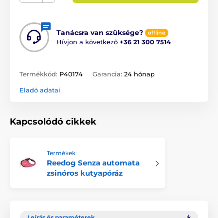
Tanácsra van szüksége?
offline
Hívjon a következő
+36 21 300 7514
Termékkód:
P40174
Garancia:
24 hónap
Eladó adatai
Kapcsolódó cikkek
Termékek
Reedog Senza automata
zsinóros kutyapóráz
Leírás és paraméterek