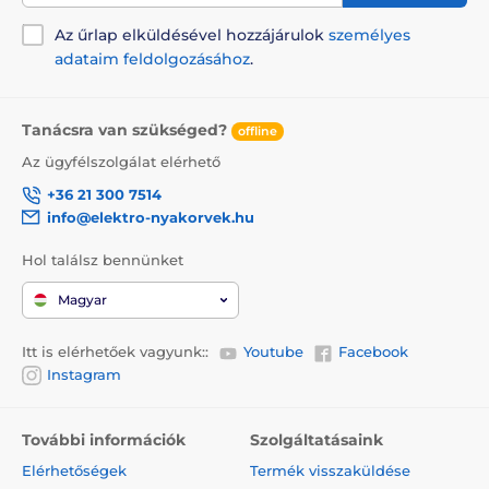
Az űrlap elküldésével hozzájárulok
személyes
adataim feldolgozásához
.
Tanácsra van szükséged?
offline
Az ügyfélszolgálat elérhető
+36 21 300 7514
info@elektro-nyakorvek.hu
Hol találsz bennünket
Magyar
Itt is elérhetőek vagyunk::
Youtube
Facebook
Instagram
További információk
Szolgáltatásaink
Elérhetőségek
Termék visszaküldése