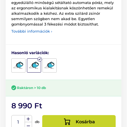
egyedülálló minőségű sétáltató automata póráz, mely
az ergonomikus kialakításnak köszönhetően remekül
alkalmazkodik a kézhez. Az extra szilárd zsinór
semmilyen szögben nem akad be. Egyetlen
gombnyomással 3 fékezési módot biztosíthat.
További információk ›
Hasonló variációk:
Raktáron > 10 db
8 990 Ft
Kosárba
db