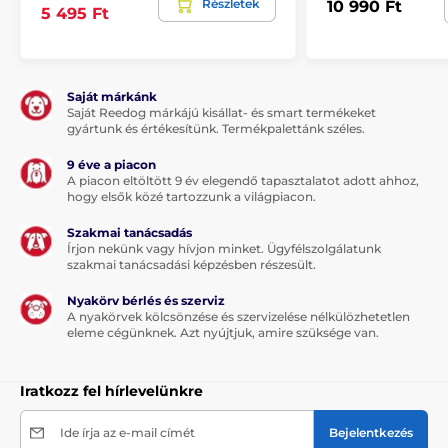
Részletek
10 990 Ft
5 495 Ft
A csomag tartalma:
Saját márkánk
1 x Reedog Senza automata zsinóros póráz
Saját Reedog márkájú kisállat- és smart termékeket
gyártunk és értékesítünk. Termékpalettánk széles.
9 éve a piacon
Megjegyzés: A kép csak illusztráció.
A piacon eltöltött 9 év elegendő tapasztalatot adott ahhoz,
hogy elsők közé tartozzunk a világpiacon.
A műszaki specifikációk előzetes értesítés nélkül
változhatnak. A képek csak illusztrációk.
Szakmai tanácsadás
Írjon nekünk vagy hívjon minket. Ügyfélszolgálatunk
szakmai tanácsadási képzésben részesült.
A termék a következő kategóriákba sorolt
Nyakörv bérlés és szerviz
A nyakörvek kölcsönzése és szervizelése nélkülözhetetlen
Táplálék és felszerelés
Kutyasétáltatás
eleme cégünknek. Azt nyújtjuk, amire szüksége van.
Kutyapóráz
Automata póráz
Iratkozz fel hírlevelünkre
Zsinóros
Kistestű kutyáknak
Ide írja az e-mail címét
Bejelentkezés