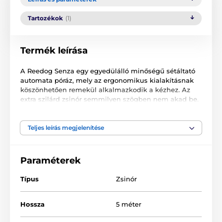
Tartozékok
(1)
Termék leírása
A Reedog Senza egy egyedülálló minőségű sétáltató
automata póráz, mely az ergonomikus kialakításnak
köszönhetően remekül alkalmazkodik a kézhez. Az
extra szilárd zsinór semmilyen szögben nem akad be.
Egyetlen gombnyomással 3 fékezési módot
biztosíthat. Nem számít, hol sétáltatja házi kedvencét.
A Reedog Senza bárhol és bármikor biztosítja a
Teljes leírás megjelenítése
kényelmes és könnyű kezelhetőséget. Szinte minden
kutyagazdi tudja, hogy vészhelyzet esetén döntő lehet
a gyors reakció.
Paraméterek
Típus
Zsinór
Hossza
5 méter