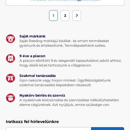
1
2
Saját márkánk
Saját Reedog márkájú kisállat- és smart termékeket
gyártunk és értékesítünk. Termékpalettánk széles.
9 éve a piacon
A piacon eltöltött 9 év elegendő tapasztalatot adott ahhoz,
hogy elsők közé tartozzunk a világpiacon.
Szakmai tanácsadás
Írjon nekünk vagy hívjon minket. Ügyfélszolgálatunk
szakmai tanácsadási képzésben részesült.
Nyakörv bérlés és szerviz
A nyakörvek kölcsönzése és szervizelése nélkülözhetetlen
eleme cégünknek. Azt nyújtjuk, amire szüksége van.
Iratkozz fel hírlevelünkre