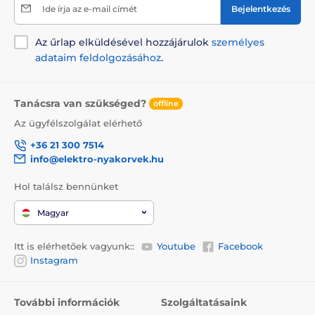
Ide írja az e-mail címét
Bejelentkezés
Az űrlap elküldésével hozzájárulok
személyes
adataim feldolgozásához
.
Tanácsra van szükséged?
offline
Az ügyfélszolgálat elérhető
+36 21 300 7514
info@elektro-nyakorvek.hu
Hol találsz bennünket
Magyar
Itt is elérhetőek vagyunk::
Youtube
Facebook
Instagram
További információk
Szolgáltatásaink