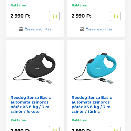
Raktáron
Raktáron
2 990 Ft
2 990 Ft
Összehasonlítás
Összehasonlítás
Reedog Senza Basic
Reedog Senza Basic
automata zsinóros
automata zsinóros
póráz XS 8 kg / 3 m
póráz XS 8 kg / 3 m
zsinór / fekete
zsinór / türkiz
Raktáron
Raktáron
2 990 Ft
2 990 Ft