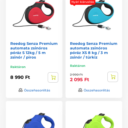
Nyári kiárusítás
Reedog Senza Premium
Reedog Senza Premium
automata zsinóros
automata zsinóros
póráz S 12kg / 5 m
póráz XS 8 kg / 3 m
zsinór / piros
zsinór / türkiz
Raktáron
Raktáron
2 990 Ft
8 990 Ft
2 095 Ft
Összehasonlítás
Összehasonlítás