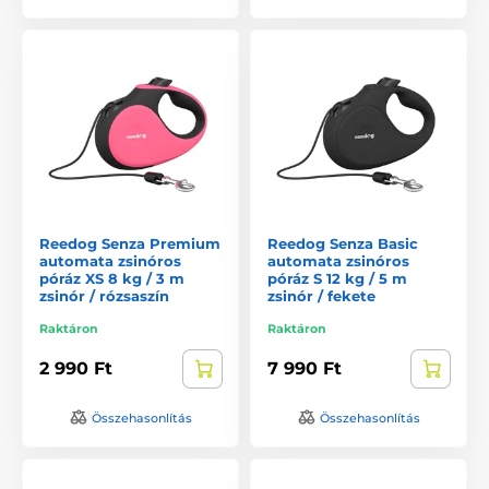
Reedog Senza Premium
Reedog Senza Basic
automata zsinóros
automata zsinóros
póráz XS 8 kg / 3 m
póráz S 12 kg / 5 m
zsinór / rózsaszín
zsinór / fekete
Raktáron
Raktáron
2 990 Ft
7 990 Ft
Összehasonlítás
Összehasonlítás