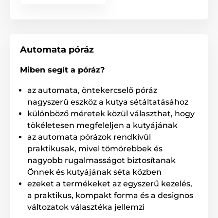
Automata póráz
Miben segít a póráz?
az automata, öntekercselő póráz
nagyszerű eszköz a kutya sétáltatásához
különböző méretek közül választhat, hogy
tökéletesen megfeleljen a kutyájának
Rendkívül erős zsinór, mely nem
az automata pórázok rendkívül
gabalyodik össze!
praktikusak, mivel tömörebbek és
nagyobb rugalmasságot biztosítanak
A Reedog kutyapóráz speciális zsinórja soha nem
Önnek és kutyájának séta közben
gabalyodik össze és nem akad be. A zsinór nagy
ezeket a termékeket az egyszerű kezelés,
szakítószilárdságú anyagból készült. Ejtőernyők
a praktikus, kompakt forma és a designos
gyártásához használják, melynek köszönhetően
kiemelkedő teherbírása.
változatok választéka jellemzi