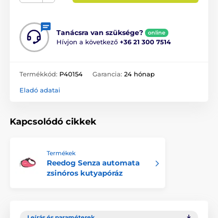
Tanácsra van szüksége?
online
Hívjon a következő
+36 21 300 7514
Termékkód:
P40154
Garancia:
24 hónap
Eladó adatai
Kapcsolódó cikkek
Termékek
Reedog Senza automata
zsinóros kutyapóráz
Leírás és paraméterek