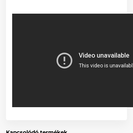
Fékrendszer kezelése egy
gombnyomással
A fékrendszernek köszönhetően maximális felügyelet
alatt tarthatja a kutyát, legyen szó a szembejövő
Kapcsolódó termékek