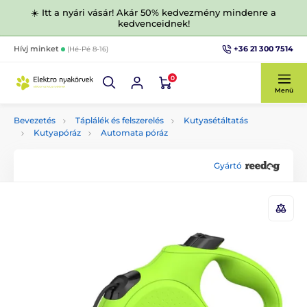
☀️ Itt a nyári vásár! Akár 50% kedvezmény mindenre a
kedvenceidnek!
+36 21 300 7514
Hívj minket
(Hé-Pé 8-16)
0
Menü
Bevezetés
Táplálék és felszerelés
Kutyasétáltatás
Kutyapóráz
Automata póráz
Gyártó