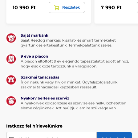
10 990 Ft
7 990 Ft
Részletek
A csomag tartalma:
1 x Reedog Senza automata zsinóros póráz
Saját márkánk
Saját Reedog márkájú kisállat- és smart termékeket
Megjegyzés: A kép csak illusztráció.
gyártunk és értékesítünk. Termékpalettánk széles.
A műszaki specifikációk előzetes értesítés nélkül
9 éve a piacon
változhatnak. A képek csak illusztrációk.
A piacon eltöltött 9 év elegendő tapasztalatot adott ahhoz,
hogy elsők közé tartozzunk a világpiacon.
Szakmai tanácsadás
A termék a következő kategóriákba sorolt
Írjon nekünk vagy hívjon minket. Ügyfélszolgálatunk
szakmai tanácsadási képzésben részesült.
Táplálék és felszerelés
Kutyasétáltatás
Nyakörv bérlés és szerviz
Kutyapóráz
Automata póráz
A nyakörvek kölcsönzése és szervizelése nélkülözhetetlen
eleme cégünknek. Azt nyújtjuk, amire szüksége van.
Zsinóros
Kistestű kutyáknak
Iratkozz fel hírlevelünkre