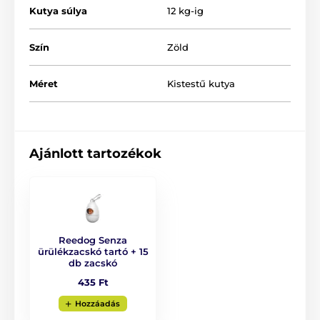
Kutya súlya
12 kg-ig
Szín
Zöld
Méret
Kistestű kutya
Design, melyet gyorsan megszeret!
Ajánlott tartozékok
Amennyiben egy termék esetében a minőség és a
modern kialakítás ötvözi egymást, könnyedén
megkedvelheti. A Reedog Senza automata póráz
eredeti és praktikus designnal lett ellátva. A termék
négyféle méretben és 6 különféle színváltozatban is
kapható.
Reedog Senza
ürülékzacskó tartó + 15
db zacskó
435 Ft
Hozzáadás