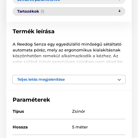
Tartozékok
(1)
Termék leírása
A Reedog Senza egy egyedülálló minőségű sétáltató
automata póráz, mely az ergonomikus kialakításnak
köszönhetően remekül alkalmazkodik a kézhez. Az
extra szilárd zsinór semmilyen szögben nem akad be.
Egyetlen gombnyomással 3 fékezési módot
biztosíthat. Nem számít, hol sétáltatja házi kedvencét.
A Reedog Senza bárhol és bármikor biztosítja a
Teljes leírás megjelenítése
kényelmes és könnyű kezelhetőséget. Szinte minden
kutyagazdi tudja, hogy vészhelyzet esetén döntő lehet
a gyors reakció.
Paraméterek
Típus
Zsinór
Hossza
5 méter