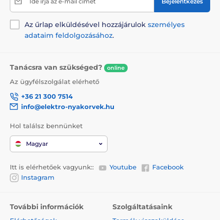
Ide írja az e-mail címét
Bejelentkezés
Az űrlap elküldésével hozzájárulok
személyes
adataim feldolgozásához
.
Tanácsra van szükséged?
online
Az ügyfélszolgálat elérhető
+36 21 300 7514
info@elektro-nyakorvek.hu
Hol találsz bennünket
Magyar
Itt is elérhetőek vagyunk::
Youtube
Facebook
Instagram
További információk
Szolgáltatásaink