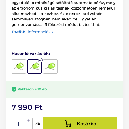
egyedülálló minőségű sétáltató automata póráz, mely
az ergonomikus kialakításnak köszönhetően remekül
alkalmazkodik a kézhez. Az extra szilárd zsinór
semmilyen szögben nem akad be. Egyetlen
gombnyomással 3 fékezési módot biztosíthat.
További információk ›
Hasonló variációk:
Raktáron > 10 db
7 990 Ft
Kosárba
db