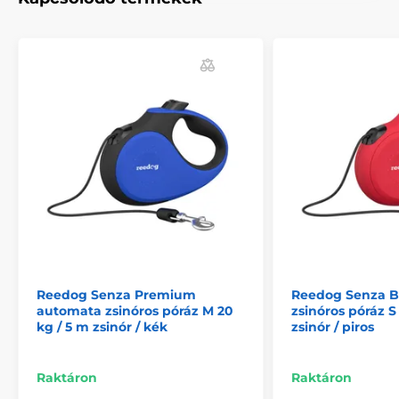
kutyáról, járókelőről vagy elhaladó autóról. Szükség
esetén egy gombnyomással, könnyedén megállíthatja
vagy visszahúzhatja házi kedvencét. Az ergonomikus
fogantyúnak köszönhetően, a fékezőgomb, szó szerint
a hüvelykujja alatt található.
A termék előnyei:
ergonomikus fogantyú
vezérlés egyetlen gombnyomással
extra erős zsinór
3 fékezési mód
stílusos design
Reedog Senza Premium
Reedog Senza B
automata zsinóros póráz M 20
zsinóros póráz S 
kg / 5 m zsinór / kék
zsinór / piros
A termék hátrányai:
nincs
Raktáron
Raktáron