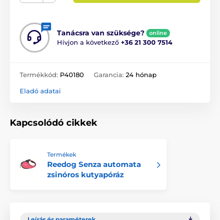
Tanácsra van szüksége?
online
Hívjon a következő
+36 21 300 7514
Termékkód:
P40180
Garancia:
24 hónap
Eladó adatai
Kapcsolódó cikkek
Termékek
Reedog Senza automata
zsinóros kutyapóráz
Leírás és paraméterek