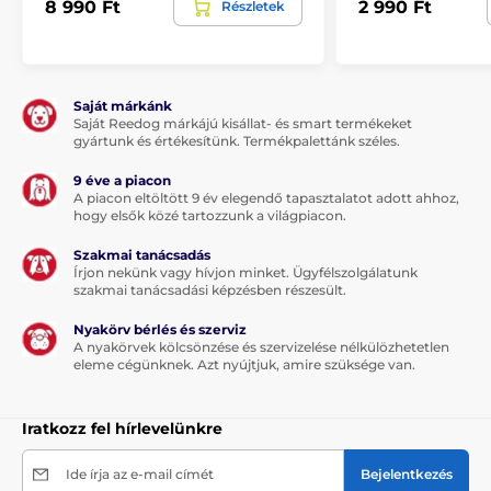
8 990 Ft
2 990 Ft
Részletek
A csomag tartalma:
Saját márkánk
1 x Reedog Senza automata zsinóros póráz
Saját Reedog márkájú kisállat- és smart termékeket
gyártunk és értékesítünk. Termékpalettánk széles.
9 éve a piacon
Megjegyzés: A kép csak illusztráció.
A piacon eltöltött 9 év elegendő tapasztalatot adott ahhoz,
hogy elsők közé tartozzunk a világpiacon.
A műszaki specifikációk előzetes értesítés nélkül
változhatnak. A képek csak illusztrációk.
Szakmai tanácsadás
Írjon nekünk vagy hívjon minket. Ügyfélszolgálatunk
szakmai tanácsadási képzésben részesült.
A termék a következő kategóriákba sorolt
Nyakörv bérlés és szerviz
A nyakörvek kölcsönzése és szervizelése nélkülözhetetlen
Táplálék és felszerelés
Kutyasétáltatás
eleme cégünknek. Azt nyújtjuk, amire szüksége van.
Kutyapóráz
Automata póráz
Iratkozz fel hírlevelünkre
Zsinóros
Közepes testű kutyáknak
Ide írja az e-mail címét
Bejelentkezés
Sétáltatási felszerelések