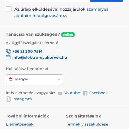
Az űrlap elküldésével hozzájárulok
személyes
adataim feldolgozásához
.
Tanácsra van szükséged?
online
Az ügyfélszolgálat elérhető
+36 21 300 7514
info@elektro-nyakorvek.hu
Hol találsz bennünket
Magyar
Itt is elérhetőek vagyunk::
Youtube
Facebook
Instagram
További információk
Szolgáltatásaink
Elérhetőségek
Termék visszaküldése