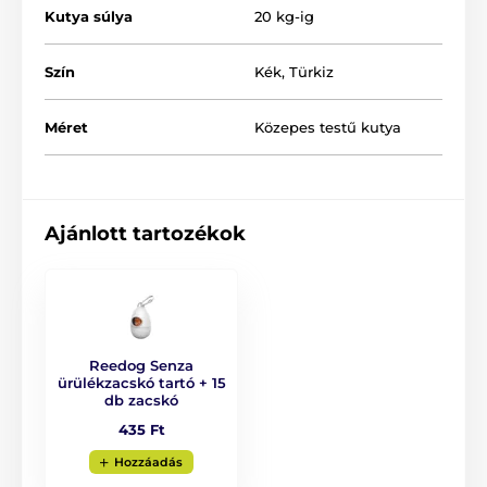
Kutya súlya
20 kg-ig
Szín
Kék
,
Türkiz
Méret
Közepes testű kutya
Design, melyet gyorsan megszeret!
Ajánlott tartozékok
Amennyiben egy termék esetében a minőség és a
modern kialakítás ötvözi egymást, könnyedén
megkedvelheti. A Reedog Senza automata póráz
eredeti és praktikus designnal lett ellátva. A termék
négyféle méretben és 6 különféle színváltozatban is
kapható.
Reedog Senza
ürülékzacskó tartó + 15
db zacskó
435 Ft
Hozzáadás