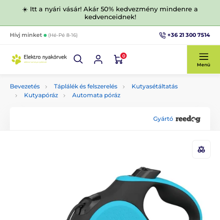
☀️ Itt a nyári vásár! Akár 50% kedvezmény mindenre a
kedvenceidnek!
+36 21 300 7514
Hívj minket
(Hé-Pé 8-16)
0
Menü
Bevezetés
Táplálék és felszerelés
Kutyasétáltatás
Kutyapóráz
Automata póráz
Gyártó