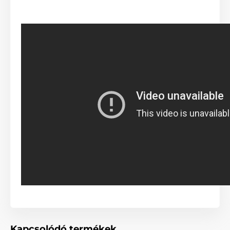
Fékrendszer kezelése egy
gombnyomással
Kapcsolódó termékek