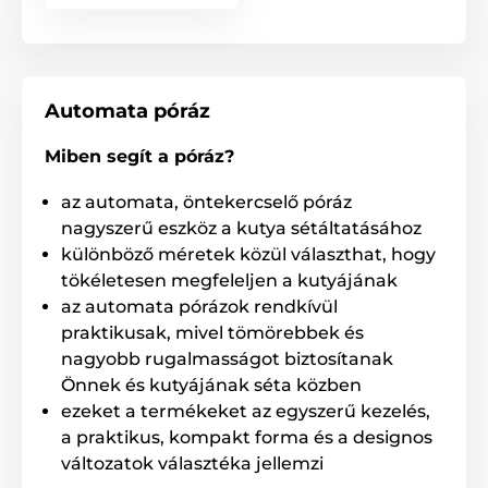
Automata póráz
Miben segít a póráz?
az automata, öntekercselő póráz
nagyszerű eszköz a kutya sétáltatásához
különböző méretek közül választhat, hogy
tökéletesen megfeleljen a kutyájának
Rendkívül erős zsinór, mely nem
az automata pórázok rendkívül
gabalyodik össze!
praktikusak, mivel tömörebbek és
nagyobb rugalmasságot biztosítanak
A Reedog kutyapóráz speciális zsinórja soha nem
Önnek és kutyájának séta közben
gabalyodik össze és nem akad be. A zsinór nagy
ezeket a termékeket az egyszerű kezelés,
szakítószilárdságú anyagból készült. Ejtőernyők
a praktikus, kompakt forma és a designos
gyártásához használják, melynek köszönhetően
kiemelkedő teherbírása.
változatok választéka jellemzi