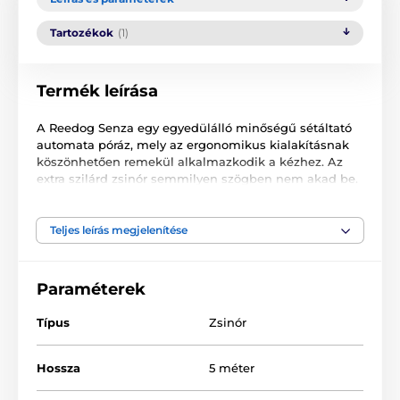
Tartozékok
(1)
Termék leírása
A Reedog Senza egy egyedülálló minőségű sétáltató
automata póráz, mely az ergonomikus kialakításnak
köszönhetően remekül alkalmazkodik a kézhez. Az
extra szilárd zsinór semmilyen szögben nem akad be.
Egyetlen gombnyomással 3 fékezési módot
biztosíthat. Nem számít, hol sétáltatja házi kedvencét.
A Reedog Senza bárhol és bármikor biztosítja a
Teljes leírás megjelenítése
kényelmes és könnyű kezelhetőséget. Szinte minden
kutyagazdi tudja, hogy vészhelyzet esetén döntő lehet
a gyors reakció.
Paraméterek
Típus
Zsinór
Hossza
5 méter