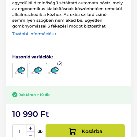
egyedülálló minőségű sétáltató automata póráz, mely
az ergonomikus kialakításnak köszönhetően remekül
alkalmazkodik a kézhez. Az extra szilárd zsinór
semmilyen szögben nem akad be. Egyetlen
gombnyomással 3 fékezési módot biztosíthat.
További információk ›
Hasonló variációk:
Raktáron > 10 db
10 990 Ft
Kosárba
db