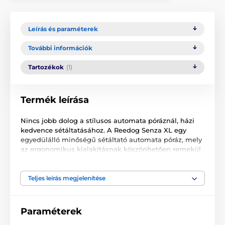
Leírás és paraméterek
További információk
Tartozékok
(1)
Termék leírása
Nincs jobb dolog a stílusos automata póráznál, házi
kedvence sétáltatásához. A Reedog Senza XL egy
egyedülálló minőségű sétáltató automata póráz, mely
az ergonomikus kialakításnak köszönhetően remekül
alkalmazkodik a kézhez. A multipozíciós szalag
biztosítja a teljes, 360°-os használatot. Egy
gombnyomással 3 fékezési módot biztosíthat. A cseh
Teljes leírás megjelenítése
márkájú termék ideális nagytestű kutyák számára, 50
kg-ig.
Paraméterek
Fő jellemzők: