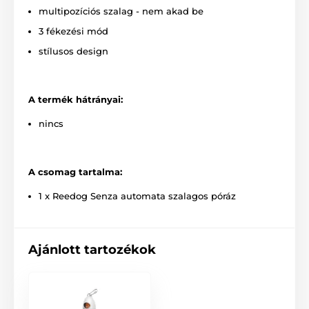
multipozíciós szalag - nem akad be
3 fékezési mód
stílusos design
A termék hátrányai:
nincs
Az automata Reedog póráz
A csomag tartalma:
teljes mértékben
1 x Reedog Senza automata szalagos póráz
megbízható!
Nem számít, hogy merre sétáltatja házi kedvencét. A
Ajánlott tartozékok
Reedog Senza automata póráz garantálja a
kényelmes, egyszerű kezelést és a megbízható
irányítást. A kutyagazdik tudják, hogy gyakran a gyors
reakció dönt válsághelyzetekben, nem csak sétáltatás
közben.