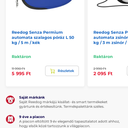
Multipozíciós szalag...
Reedog Senza Permium
Reedog Senza 
automata szalagos póráz L 50
automata zsinór
kg / 5 m / kék
kg / 3 m zsinór /
A multipozíciós szalagfunkció azt jelenti, hogy a
szalag nem szorul be semmilyen szögben sem. A
kutyája bármilyen irányba elszaladhat, továbbá
Raktáron
Raktáron
semmilyen hirtelen mozdulat miatt sem veszítheti el
a kontrollt a póráz felett. Gond nélkül sétáltathatja
11 990 Ft
2 990 Ft
házi kedvencét. A póráz tökéletesen alkalmazkodik a
Részletek
5 995 Ft
2 095 Ft
mozgásirányhoz. Nemcsak Ön fogja jól érezni magát,
hanem kutyája és élvezni fogja a sétáltatást.
A szalag kényelmesebb formája a sétáltatásnak és
szakítószilárdságú anyagból készült. A szövet kiválóan
Saját márkánk
ellenáll a terhelésnek. A minőségi tekercselő
Saját Reedog márkájú kisállat- és smart termékeket
gyártunk és értékesítünk. Termékpalettánk széles.
(szalagfeltekerő) mechanizmus biztosítja a szalag
akadálymentes feltekerését - a szalag nem szorul be
9 éve a piacon
és nem akad el.
A piacon eltöltött 9 év elegendő tapasztalatot adott ahhoz,
hogy elsők közé tartozzunk a világpiacon.