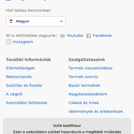
megkedvelheti. A Reedog Senza automata póráz
Hol találsz bennünket
eredeti és praktikus designnal lett ellátva. A termék
négyféle méretben és különböző színváltozatban is
Magyar
kapható.
Itt is elérhetőek vagyunk::
Youtube
Facebook
Instagram
A műszaki specifikációk előzetes értesítés nélkül
változhatnak. A képek csak illusztrációk.
További információk
Szolgáltatásaink
Elérhetőségek
Termék visszaküldése
A termék a következő kategóriákba sorolt
Reklamációk
Termék szerviz
Táplálék és felszerelés
Kutyasétáltatás
Szállítás és fizetés
Bazár termékek
Kutyapóráz
Automata póráz
A cégről
Nagykereskedelem
Szalagos
Közepes testű kutyáknak
Szerződési feltételek
Cikkek és hírek
Vélemények és értékelések
Nagytestű kutyáknak
Sétáltatási felszerelések
Nejprodávanější
Sütik beállításai
Ezen a weboldalon sütiket használunk a megfelelő működés