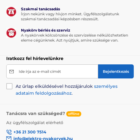
A póráz vitathatatlan előnye a design, mely nemcsak
hogy stílusos, de a kényelmét is biztosítja! A
Szakmai tanácsadás
kényelmes és megbízható fogásról az ergonomikus
Írjon nekünk vagy hívjon minket. Ügyfélszolgálatunk
fogantyú gondoskodik. A kutya nyakörve krómozott
szakmai tanácsadási képzésben részesült.
karabiner segítségével csatlakoztató a pórázhoz
Nyakörv bérlés és szerviz
A nyakörvek kölcsönzése és szervizelése nélkülözhetetlen
eleme cégünknek. Azt nyújtjuk, amire szüksége van.
Iratkozz fel hírlevelünkre
Ide írja az e-mail címét
Bejelentkezés
Az űrlap elküldésével hozzájárulok
személyes
adataim feldolgozásához
.
Tanácsra van szükséged?
offline
Design, melyet gyorsan megszeret!
Az ügyfélszolgálat elérhető
+36 21 300 7514
Amennyiben egy termék esetében a minőség és a
info@elektro-nyakorvek.hu
modern kialakítás ötvözi egymást, könnyedén