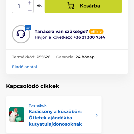
Kosárba
db
Tanácsra van szüksége?
offline
Hívjon a következő
+36 21 300 7514
Termékkód:
P55626
Garancia:
24 hónap
Eladó adatai
Kapcsolódó cikkek
Termékek
Karácsony a küszöbön:
Ötletek ajándékba
kutyatulajdonosoknak