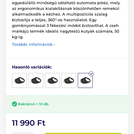
egyedülálló minőségű sétáltató automata póráz, mely
az ergonomikus kialakításnak köszönhetően remekül
alkalmazkodik a kézhez. A multipozíciós szalag
biztosítja a teljes, 360°-os használatot. Egy
gombnyomással 3 fékezési módot biztosíthat. A cseh
márkájú termék ideális nagytestű kutyák számára, 50
kg-ig.
További információk ›
Hasonló variációk:
Raktáron > 10 db
11 990 Ft