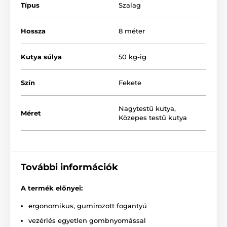
Típus
Szalag
Intuitív, egygombos működés
Többpozíciós gubancolódásgátló szalag
Hossza
8 méter
3 fékezési mód
Sima szalagtekercseléshez kialakítva
Kutya súlya
50 kg-ig
Extra erős szalag
Szín
Fekete
Ergonomikusan formázott, gumírozott fogantyú
Stílusos megjelenés
Nagytestű kutya
,
Méret
Stabil krómozott karabiner
Közepes testű kutya
4 különböző méret
Színváltozatok
Fajták:
Akita Inu, belga juhász, Hovawart, Labrador,
További információk
Golden Retriever, Golden Retriever
A termék előnyei:
ergonomikus, gumírozott fogantyú
vezérlés egyetlen gombnyomással