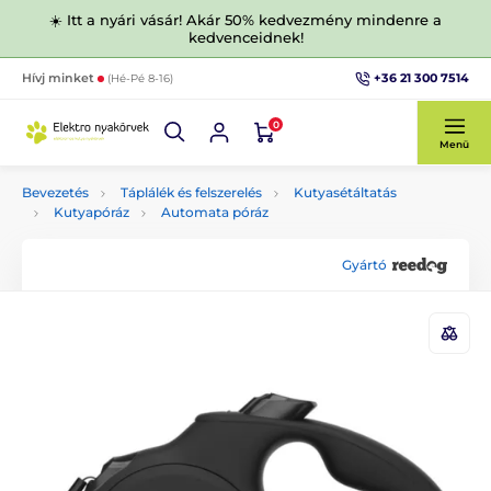
☀️ Itt a nyári vásár! Akár 50% kedvezmény mindenre a
kedvenceidnek!
+36 21 300 7514
Hívj minket
(Hé-Pé 8-16)
0
Menü
Bevezetés
Táplálék és felszerelés
Kutyasétáltatás
Kutyapóráz
Automata póráz
Gyártó