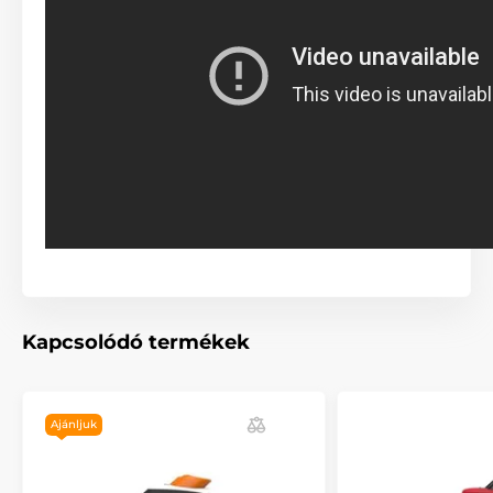
Az automata Reedog póráz
teljes mértékben
megbízható!
Nem számít, hogy merre sétáltatja házi kedvencét. A
Reedog Senza automata póráz garantálja a
kényelmes, egyszerű kezelést és a megbízható
irányítást. A kutyagazdik tudják, hogy gyakran a gyors
reakció dönt válsághelyzetekben, nem csak sétáltatás
közben.
Kapcsolódó termékek
Fékrendszer kezelése egy
gombnyomással
Ajánljuk
A fékrendszernek köszönhetően maximális felügyelet
alatt tarthatja a kutyát, legyen szó a szembejövő
kutyáról, járókelőről vagy elhaladó autóról. Szükség