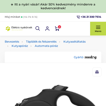
☀️ Itt a nyári vásár! Akár 50% kedvezmény mindenre a
kedvenceidnek!
+36 21 300 7514
Hívj minket
(Hé-Pé 8-16)
0
Menü
Bevezetés
Táplálék és felszerelés
Kutyasétáltatás
Kutyapóráz
Automata póráz
Gyártó