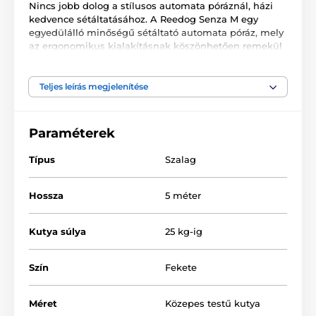
Nincs jobb dolog a stílusos automata póráznál, házi
kedvence sétáltatásához. A Reedog Senza M egy
egyedülálló minőségű sétáltató automata póráz, mely
az ergonomikus kialakításnak köszönhetően remekül
alkalmazkodik a kézhez. A multipozíciós szalag
biztosítja a teljes, 360°-os használatot. Egy
gombnyomással 3 fékezési módot biztosíthat. A cseh
Teljes leírás megjelenítése
márkájú termék ideális közepes testű kutyák számára,
25 kg-ig.
Paraméterek
Típus
Szalag
Hossza
5 méter
Kutya súlya
25 kg-ig
Szín
Fekete
Méret
Közepes testű kutya