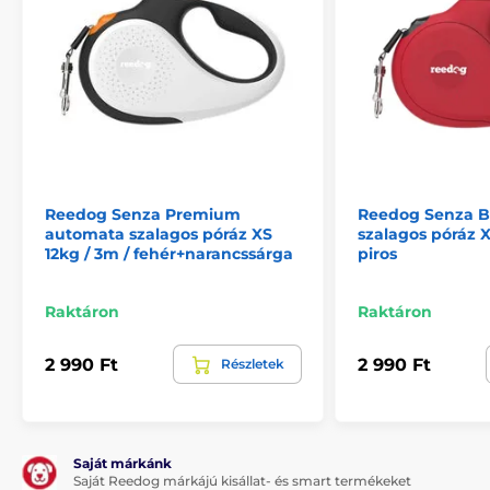
esetén egy gombnyomással, könnyedén megállíthatja
vagy visszahúzhatja házi kedvencét. Az ergonomikus
fogantyúnak köszönhetően, a fékezőgomb, szó szerint
a hüvelykujja alatt található. Mivel a gyors reakció
pontosan az, amire szüksége lehet váratlan
helyzetekben, sétáltatás közben.
Reedog Senza Premium
Reedog Senza B
automata szalagos póráz XS
szalagos póráz XS
12kg / 3m / fehér+narancssárga
piros
Raktáron
Raktáron
2 990 Ft
2 990 Ft
Részletek
Saját márkánk
Saját Reedog márkájú kisállat- és smart termékeket