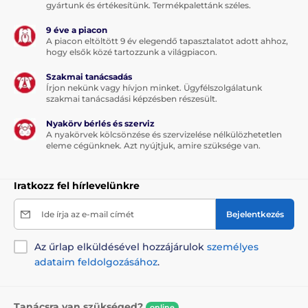
gyártunk és értékesítünk. Termékpalettánk széles.
Multipozíciós szalag...
9 éve a piacon
A piacon eltöltött 9 év elegendő tapasztalatot adott ahhoz,
hogy elsők közé tartozzunk a világpiacon.
A multipozíciós szalagfunkció azt jelenti, hogy a
szalag nem szorul be semmilyen szögben sem. A
Szakmai tanácsadás
kutyája bármilyen irányba elszaladhat, továbbá
Írjon nekünk vagy hívjon minket. Ügyfélszolgálatunk
semmilyen hirtelen mozdulat miatt sem veszítheti el
szakmai tanácsadási képzésben részesült.
a kontrollt a póráz felett. Gond nélkül sétáltathatja
házi kedvencét. A póráz tökéletesen alkalmazkodik a
Nyakörv bérlés és szerviz
mozgásirányhoz. Nemcsak Ön fogja jól érezni magát,
A nyakörvek kölcsönzése és szervizelése nélkülözhetetlen
hanem kutyája és élvezni fogja a sétáltatást.
eleme cégünknek. Azt nyújtjuk, amire szüksége van.
A szalag kényelmesebb formája a sétáltatásnak és
szakítószilárdságú anyagból készült. A szövet kiválóan
Iratkozz fel hírlevelünkre
ellenáll a terhelésnek. A minőségi tekercselő
(szalagfeltekerő) mechanizmus biztosítja a szalag
Ide írja az e-mail címét
Bejelentkezés
akadálymentes feltekerését - a szalag nem szorul be
és nem akad el.
Az űrlap elküldésével hozzájárulok
személyes
adataim feldolgozásához
.
Tanácsra van szükséged?
online