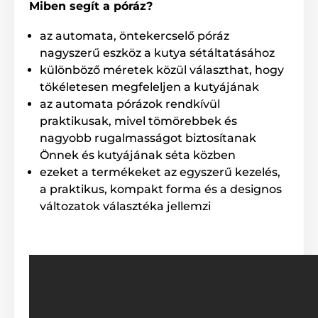
juhászkutya, angol bulldog
Miben segít a póráz?
az automata, öntekercselő póráz
nagyszerű eszköz a kutya sétáltatásához
különböző méretek közül választhat, hogy
tökéletesen megfeleljen a kutyájának
az automata pórázok rendkívül
praktikusak, mivel tömörebbek és
nagyobb rugalmasságot biztosítanak
Önnek és kutyájának séta közben
ezeket a termékeket az egyszerű kezelés,
a praktikus, kompakt forma és a designos
változatok választéka jellemzi