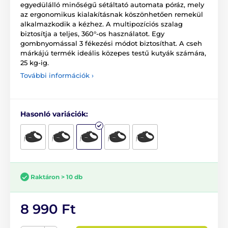
egyedülálló minőségű sétáltató automata póráz, mely
az ergonomikus kialakításnak köszönhetően remekül
alkalmazkodik a kézhez. A multipozíciós szalag
biztosítja a teljes, 360°-os használatot. Egy
gombnyomással 3 fékezési módot biztosíthat. A cseh
márkájú termék ideális közepes testű kutyák számára,
25 kg-ig.
További információk ›
Hasonló variációk:
Raktáron > 10 db
8 990 Ft