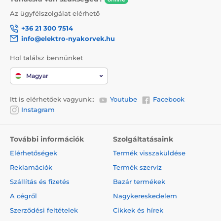
Az ügyfélszolgálat elérhető
+36 21 300 7514
info@elektro-nyakorvek.hu
Hol találsz bennünket
Magyar
Itt is elérhetőek vagyunk::
Youtube
Facebook
Instagram
A póráz vitathatatlan előnye a design, mely nemcsak
További információk
Szolgáltatásaink
hogy stílusos, de a kényelmét is biztosítja! A
kényelmes és megbízható fogásról az ergonomikus
Elérhetőségek
Termék visszaküldése
fogantyú gondoskodik. A kutya nyakörve krómozott
Reklamációk
Termék szerviz
karabiner segítségével csatlakoztató a pórázhoz.
Szállítás és fizetés
Bazár termékek
A cégről
Nagykereskedelem
Design, melyet gyorsan megszeret!
Szerződési feltételek
Cikkek és hírek