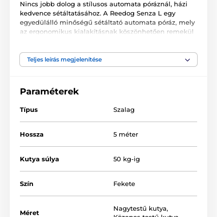
Nincs jobb dolog a stílusos automata póráznál, házi
kedvence sétáltatásához. A Reedog Senza L egy
egyedülálló minőségű sétáltató automata póráz, mely
az ergonomikus kialakításnak köszönhetően remekül
alkalmazkodik a kézhez. A multipozíciós szalag
biztosítja a teljes, 360°-os használatot. Egy
gombnyomással 3 fékezési módot biztosíthat. A cseh
Teljes leírás megjelenítése
márkájú termék ideális nagytestű kutyák számára, 50
kg-ig.
Paraméterek
Típus
Szalag
Hossza
5 méter
Kutya súlya
50 kg-ig
Szín
Fekete
Nagytestű kutya
,
Méret