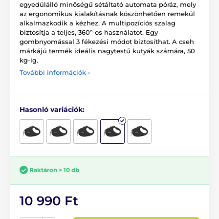
egyedülálló minőségű sétáltató automata póráz, mely
az ergonomikus kialakításnak köszönhetően remekül
alkalmazkodik a kézhez. A multipozíciós szalag
biztosítja a teljes, 360°-os használatot. Egy
gombnyomással 3 fékezési módot biztosíthat. A cseh
márkájú termék ideális nagytestű kutyák számára, 50
kg-ig.
További információk ›
Hasonló variációk:
Raktáron > 10 db
10 990 Ft