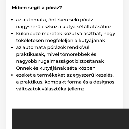
Miben segít a póráz?
az automata, öntekercselő póráz
nagyszerű eszköz a kutya sétáltatásához
különböző méretek közül választhat, hogy
tökéletesen megfeleljen a kutyájának
az automata pórázok rendkívül
praktikusak, mivel tömörebbek és
nagyobb rugalmasságot biztosítanak
Önnek és kutyájának séta közben
ezeket a termékeket az egyszerű kezelés,
Az automata Reedog póráz
a praktikus, kompakt forma és a designos
változatok választéka jellemzi
teljes mértékben
megbízható!
Nem számít, hogy merre sétáltatja házi kedvencét. A
Reedog Senza automata póráz garantálja a
kényelmes, egyszerű kezelést és a megbízható