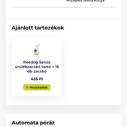
Közepes testű kutya
A Reedog Senza Basic L
póráz tulajdonságai
Ajánlott tartozékok
Intuitív vezérlés egyetlen gombnyomással
Multipozíciós szalag
3 fékezési mód
Folyamatos szalag-tekercselés
Reedog Senza
Extra erős szalag
ürülékzacskó tartó + 15
db zacskó
Ergonomikus fogantyú
435 Ft
Stílusos megjelenés
Hozzáadás
Tömör, krómozott karabiner
Négyféle méret
Színváltozatok
Kutyafajták: akita inu, svájci juhászkutya,
bloodhound, bullmastiff
Automata póráz