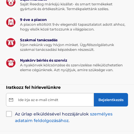
Saját Reedog márkájú kisállat- és smart termékeket
A szalag kényelmesebb formája a sétáltatásnak és
gyártunk és értékesítünk. Termékpalettánk széles.
szakítószilárdságú anyagból készült. A szövet kiválóan
ellenáll a terhelésnek. A minőségi tekercselő
9 éve a piacon
A piacon eltöltött 9 év elegendő tapasztalatot adott ahhoz,
(szalagfeltekerő) mechanizmus biztosítja a szalag
hogy elsők közé tartozzunk a világpiacon.
akadálymentes feltekerését - a szalag nem szorul be
és nem akad el.
Szakmai tanácsadás
Írjon nekünk vagy hívjon minket. Ügyfélszolgálatunk
szakmai tanácsadási képzésben részesült.
Nyakörv bérlés és szerviz
A nyakörvek kölcsönzése és szervizelése nélkülözhetetlen
eleme cégünknek. Azt nyújtjuk, amire szüksége van.
Iratkozz fel hírlevelünkre
Ide írja az e-mail címét
Bejelentkezés
Az űrlap elküldésével hozzájárulok
személyes
adataim feldolgozásához
.