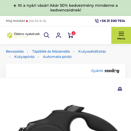
☀️ Itt a nyári vásár! Akár 50% kedvezmény mindenre a
kedvenceidnek!
+36 21 300 7514
Hívj minket
(Hé-Pé 8-16)
0
Menü
Bevezetés
Táplálék és felszerelés
Kutyasétáltatás
Kutyapóráz
Automata póráz
Gyártó