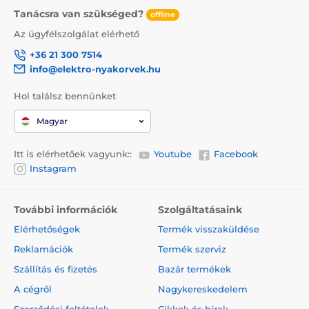
Tanácsra van szükséged?
offline
Az ügyfélszolgálat elérhető
+36 21 300 7514
A póráz vitathatatlan előnye a design, mely nemcsak
info@elektro-nyakorvek.hu
hogy stílusos, de a kényelmét is biztosítja! A
kényelmes és megbízható fogásról az ergonomikus
Hol találsz bennünket
fogantyú gondoskodik. A kutya nyakörve krómozott
karabiner segítségével csatlakoztató a pórázhoz.
Magyar
Itt is elérhetőek vagyunk::
Youtube
Facebook
Design, melyet gyorsan megszeret!
Instagram
Amennyiben egy termék esetében a minőség és a
modern kialakítás ötvözi egymást, könnyedén
További információk
Szolgáltatásaink
megkedvelheti. A Reedog Senza automata póráz
Elérhetőségek
Termék visszaküldése
eredeti és praktikus designnal lett ellátva. A termék
négyféle méretben és különböző színváltozatban is
Reklamációk
Termék szerviz
kapható.
Szállítás és fizetés
Bazár termékek
A cégről
Nagykereskedelem
Paraméterek: