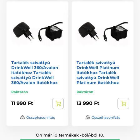
Tartalék szivattyú
Tartalék szivattyú
DrinkWell 360/Avalon
DrinkWell Platinum
itatókhoz Tartalék
itatókhoz Tartalék
szivattyú DrinkWell
szivattyú DrinkWell
360/Avalon itatókhoz
Platinum itatókhoz
Raktáron
Raktáron
11 990 Ft
13 990 Ft
Összehasonlítás
Összehasonlítás
Ön már 10 termékek -ból/-ből 10.