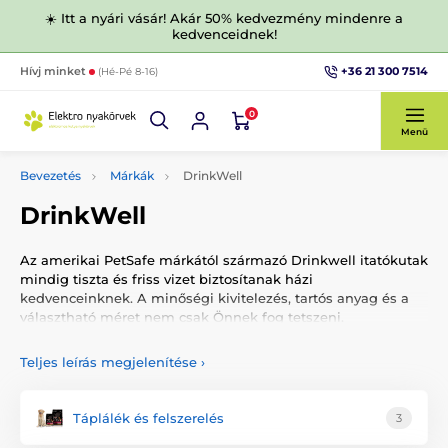
☀️ Itt a nyári vásár! Akár 50% kedvezmény mindenre a
kedvenceidnek!
+36 21 300 7514
Hívj minket
(Hé-Pé 8-16)
0
Menü
Bevezetés
Márkák
DrinkWell
DrinkWell
Az amerikai PetSafe márkától származó Drinkwell itatókutak
mindig tiszta és friss vizet biztosítanak házi
kedvenceinknek. A minőségi kivitelezés, tartós anyag és a
választható méret nem csak Önnek fog tetszeni.
Teljes leírás megjelenítése
›
Drinkwell itatókút
Táplálék és felszerelés
3