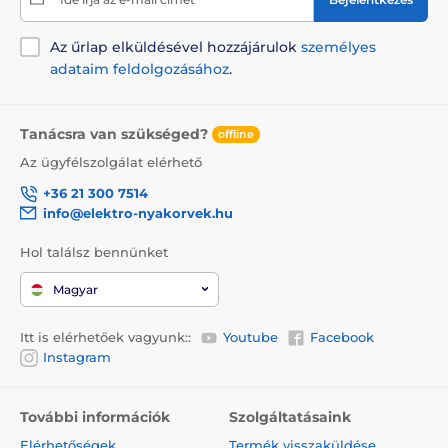
Az űrlap elküldésével hozzájárulok
személyes
adataim feldolgozásához
.
Tanácsra van szükséged?
offline
Az ügyfélszolgálat elérhető
+36 21 300 7514
info@elektro-nyakorvek.hu
Hol találsz bennünket
Magyar
Itt is elérhetőek vagyunk::
Youtube
Facebook
Instagram
További információk
Szolgáltatásaink
Elérhetőségek
Termék visszaküldése