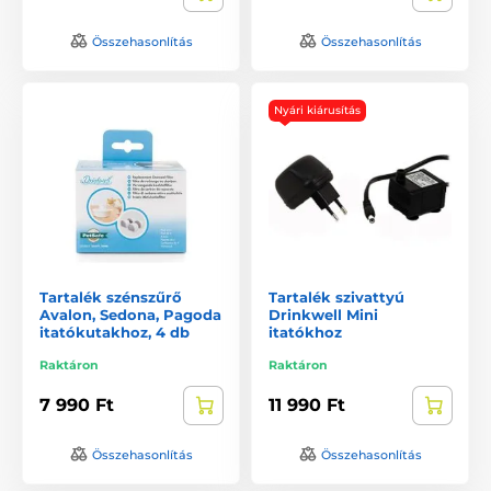
Összehasonlítás
Összehasonlítás
Nyári kiárusítás
Tartalék szénszűrő
Tartalék szivattyú
Avalon, Sedona, Pagoda
Drinkwell Mini
itatókutakhoz, 4 db
itatókhoz
Raktáron
Raktáron
7 990 Ft
11 990 Ft
Összehasonlítás
Összehasonlítás