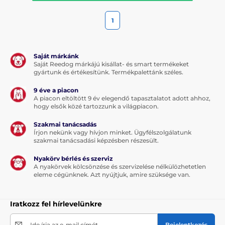
1
Saját márkánk
Saját Reedog márkájú kisállat- és smart termékeket
gyártunk és értékesítünk. Termékpalettánk széles.
9 éve a piacon
A piacon eltöltött 9 év elegendő tapasztalatot adott ahhoz,
hogy elsők közé tartozzunk a világpiacon.
Szakmai tanácsadás
Írjon nekünk vagy hívjon minket. Ügyfélszolgálatunk
szakmai tanácsadási képzésben részesült.
Nyakörv bérlés és szerviz
A nyakörvek kölcsönzése és szervizelése nélkülözhetetlen
eleme cégünknek. Azt nyújtjuk, amire szüksége van.
Iratkozz fel hírlevelünkre
Ide írja az e-mail címét
Bejelentkezés