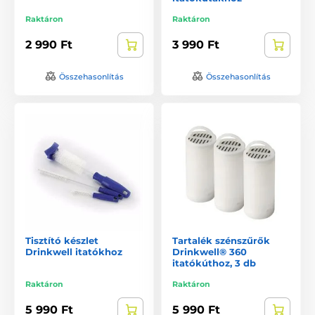
Raktáron
Raktáron
2 990 Ft
3 990 Ft
Összehasonlítás
Összehasonlítás
Tisztító készlet
Tartalék szénszűrők
Drinkwell itatókhoz
Drinkwell® 360
itatókúthoz, 3 db
Raktáron
Raktáron
5 990 Ft
5 990 Ft