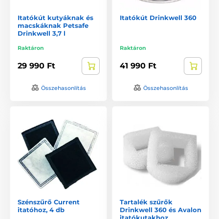
Itatókút kutyáknak és
Itatókút Drinkwell 360
macskáknak Petsafe
Drinkwell 3,7 l
Raktáron
Raktáron
29 990 Ft
41 990 Ft
Összehasonlítás
Összehasonlítás
Szénszűrő Current
Tartalék szűrők
itatóhoz, 4 db
Drinkwell 360 és Avalon
itatókutakhoz