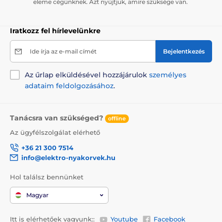
eleme cégünknek. Azt nyújtjuk, amire szüksége van.
Iratkozz fel hírlevelünkre
Ide írja az e-mail címét
Bejelentkezés
Az űrlap elküldésével hozzájárulok
személyes
adataim feldolgozásához
.
Tanácsra van szükséged?
offline
Az ügyfélszolgálat elérhető
+36 21 300 7514
info@elektro-nyakorvek.hu
Hol találsz bennünket
Magyar
Itt is elérhetőek vagyunk::
Youtube
Facebook