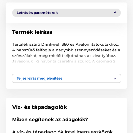
Leírás és paraméterek
Termék leírása
Tartalék szűrő Drinkwell 360 és Avalon itatókutakhoz.
A habszűrő felfogja a nagyobb szennyeződéseket és a
szőrszálakat, még mielőtt eljutnának a szivattyúhoz.
Javasoljuk 1-2 havonta cserélni a szűrőt. A csomag 2
db szűrőt tartalmaz.
A műszaki specifikációk előzetes értesítés nélkül
Teljes leírás megjelenítése
változhatnak. A képek csak illusztrációk.
Víz- és tápadagolók
Miben segítenek az adagolók?
A víz- és tápadagolók intelligens eszközök,