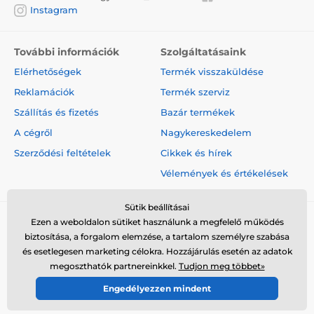
Instagram
További információk
Szolgáltatásaink
Elérhetőségek
Termék visszaküldése
Reklamációk
Termék szerviz
Szállítás és fizetés
Bazár termékek
A cégről
Nagykereskedelem
Szerződési feltételek
Cikkek és hírek
Vélemények és értékelések
Sütik beállításai
Ezen a weboldalon sütiket használunk a megfelelő működés
biztosítása, a forgalom elemzése, a tartalom személyre szabása
és esetlegesen marketing célokra. Hozzájárulás esetén az adatok
megoszthatók partnereinkkel.
Tudjon meg többet»
© 2026 www.elektro-nyakorvek.hu ⦁ Webshop szolgáltatónk a
Engedélyezzen mindent
SIMPLIA.cz