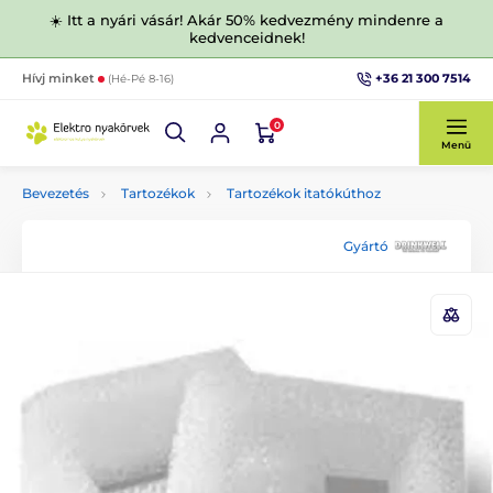
☀️ Itt a nyári vásár! Akár 50% kedvezmény mindenre a
kedvenceidnek!
+36 21 300 7514
Hívj minket
(Hé-Pé 8-16)
0
Menü
Bevezetés
Tartozékok
Tartozékok itatókúthoz
Gyártó