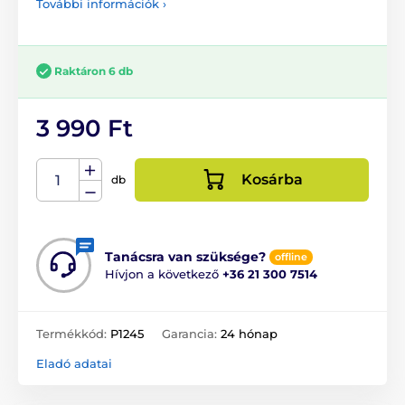
További információk ›
Raktáron 6 db
3 990 Ft
Kosárba
db
Tanácsra van szüksége?
offline
Hívjon a következő
+36 21 300 7514
Termékkód:
P1245
Garancia:
24 hónap
Eladó adatai