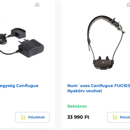
apegység Canifugue
Num´axes Canifugue FUG10
Nyakörv vevővel
Raktáron
33 990 Ft
Részletek
Részl