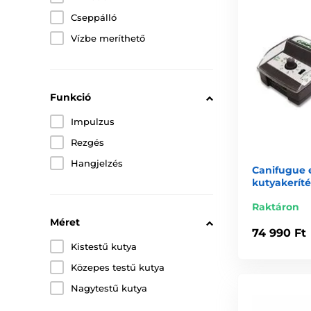
Cseppálló
Vízbe meríthető
Funkció
Impulzus
Rezgés
Hangjelzés
Canifugue 
kutyakeríté
Raktáron
Méret
74 990 Ft
Kistestű kutya
Közepes testű kutya
Nagytestű kutya