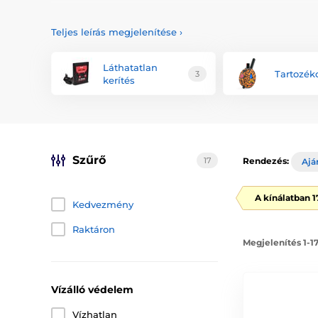
Canifugue láthatatlan kerítés
Teljes leírás megjelenítése
›
Láthatatlan
Tartozék
3
kerítés
Szűrő
17
Rendezés:
Ajá
A kínálatban 
Kedvezmény
Raktáron
Megjelenítés 1-1
Vízálló védelem
Vízhatlan