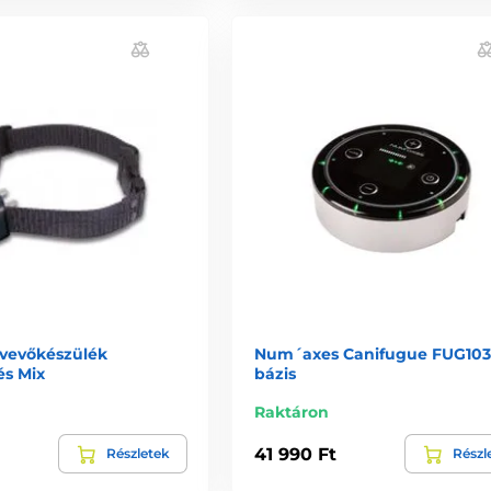
 vevőkészülék
Num´axes Canifugue FUG10
és Mix
bázis
Raktáron
41 990 Ft
Részletek
Részl