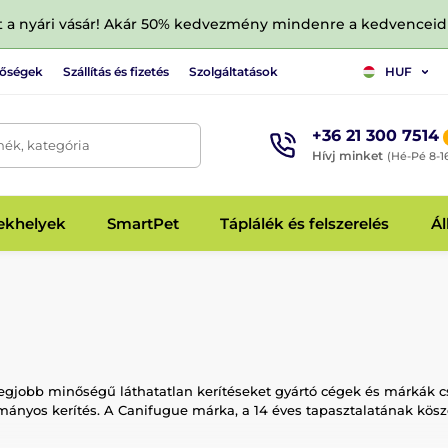
tt a nyári vásár! Akár 50% kedvezmény mindenre a kedvencei
tőségek
Szállítás és fizetés
Szolgáltatások
HUF
+36 21 300 7514
mék, kategória
Hívj minket
(Hé-Pé 8-1
fekhelyek
SmartPet
Táplálék és felszerelés
Ál
gjobb minőségű láthatatlan kerítéseket gyártó cégek és márkák c
mányos kerítés. A Canifugue márka, a 14 éves tapasztalatának kös