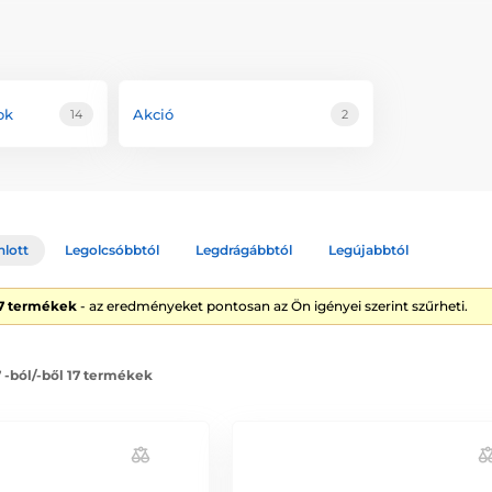
ok
Akció
14
2
nlott
Legolcsóbbtól
Legdrágábbtól
Legújabbtól
17 termékek
- az eredményeket pontosan az Ön igényei szerint szűrheti.
7 -ból/-ből 17 termékek