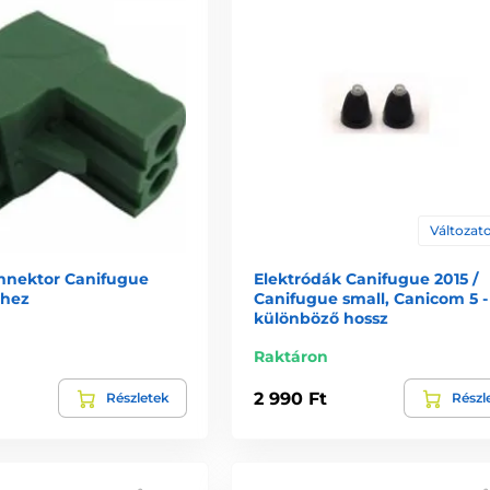
Változato
nnektor Canifugue
Elektródák Canifugue 2015 /
ghez
Canifugue small, Canicom 5 -
különböző hossz
Raktáron
2 990 Ft
Részletek
Részl