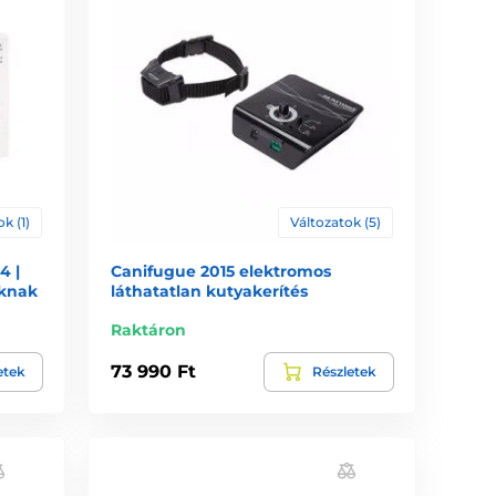
k (1)
Változatok (5)
4 |
Canifugue 2015 elektromos
áknak
láthatatlan kutyakerítés
Raktáron
73 990 Ft
etek
Részletek