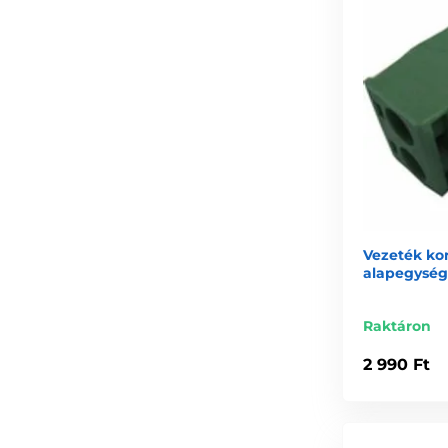
Vezeték ko
alapegysé
Raktáron
2 990 Ft