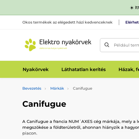
☀️ I
Okos termékek az elégedett házi kedvenceknek
Elérhe
Például ter
Nyakörvek
Láthatatlan kerítés
Házak, 
Bevezetés
Márkák
Canifugue
Canifugue
A Canifugue a francia NUM´AXES cég márkája, mely a le
megszökése a földterületről, ahonnan hiányzik a hagyo
piacon.