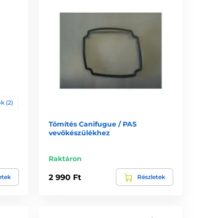
k (2)
Tömítés Canifugue / PAS
vevőkészülékhez
Raktáron
2 990 Ft
etek
Részletek