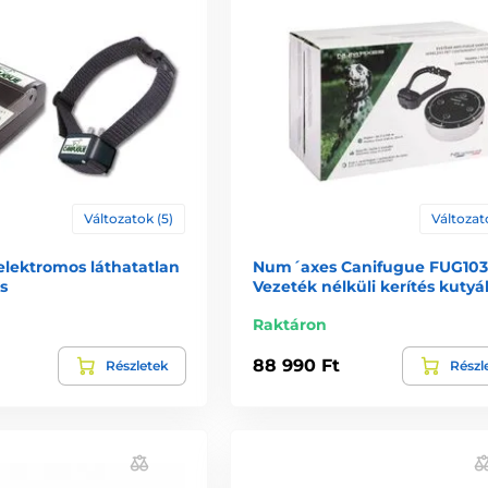
Változatok (5)
Változato
elektromos láthatatlan
Num´axes Canifugue FUG103
s
Vezeték nélküli kerítés kuty
Raktáron
88 990 Ft
Részletek
Részl