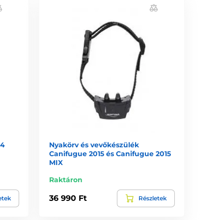
34
Nyakörv és vevőkészülék
Canifugue 2015 és Canifugue 2015
MIX
Raktáron
36 990 Ft
etek
Részletek