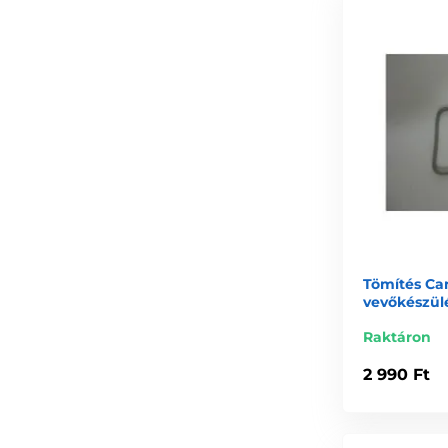
Tömítés Ca
vevőkészül
Raktáron
2 990 Ft