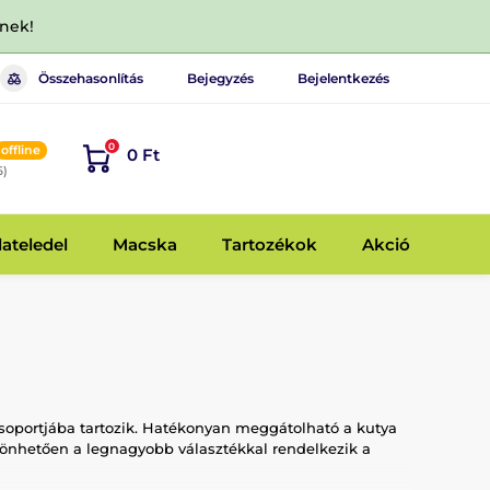
dnek!
Összehasonlítás
Bejegyzés
Bejelentkezés
0
offline
0 Ft
6)
lateledel
Macska
Tartozékok
Akció
soportjába tartozik. Hatékonyan meggátolható a kutya
zönhetően a legnagyobb választékkal rendelkezik a