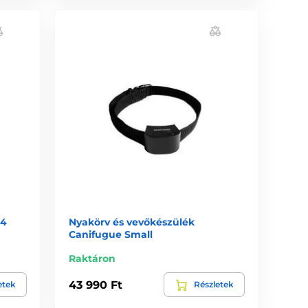
34
Nyakörv és vevőkészülék
Canifugue Small
Raktáron
43 990 Ft
etek
Részletek