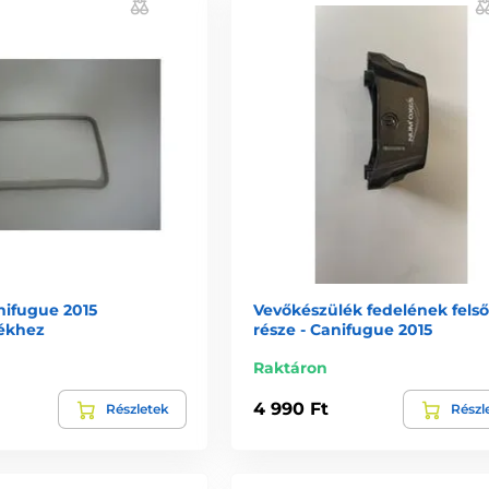
nifugue 2015
Vevőkészülék fedelének felső
ékhez
része - Canifugue 2015
Raktáron
4 990 Ft
Részletek
Részl