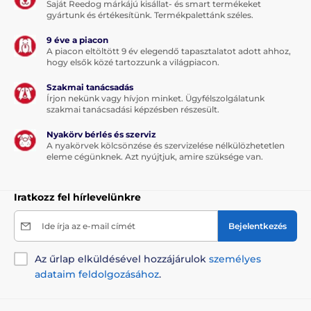
Saját Reedog márkájú kisállat- és smart termékeket
gyártunk és értékesítünk. Termékpalettánk széles.
9 éve a piacon
A piacon eltöltött 9 év elegendő tapasztalatot adott ahhoz,
hogy elsők közé tartozzunk a világpiacon.
Szakmai tanácsadás
Írjon nekünk vagy hívjon minket. Ügyfélszolgálatunk
szakmai tanácsadási képzésben részesült.
Nyakörv bérlés és szerviz
A nyakörvek kölcsönzése és szervizelése nélkülözhetetlen
eleme cégünknek. Azt nyújtjuk, amire szüksége van.
Iratkozz fel hírlevelünkre
Ide írja az e-mail címét
Bejelentkezés
Az űrlap elküldésével hozzájárulok
személyes
adataim feldolgozásához
.