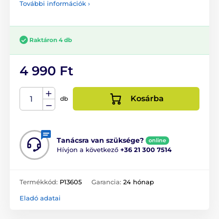
További információk ›
Raktáron 4 db
4 990 Ft
Kosárba
db
Tanácsra van szüksége?
online
Hívjon a következő
+36 21 300 7514
Termékkód:
P13605
Garancia:
24 hónap
Eladó adatai