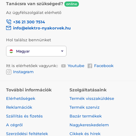
Tanácsra van szükséged?
online
Az ügyfélszolgálat elérhető
+36 21 300 7514
info@elektro-nyakorvek.hu
Hol találsz bennünket
Magyar
Itt is elérhetőek vagyunk::
Youtube
Facebook
Instagram
További információk
Szolgáltatásaink
Elérhetőségek
Termék visszaküldése
Reklamációk
Termék szerviz
Szállítás és fizetés
Bazár termékek
A cégről
Nagykereskedelem
Szerződési feltételek
Cikkek és hírek