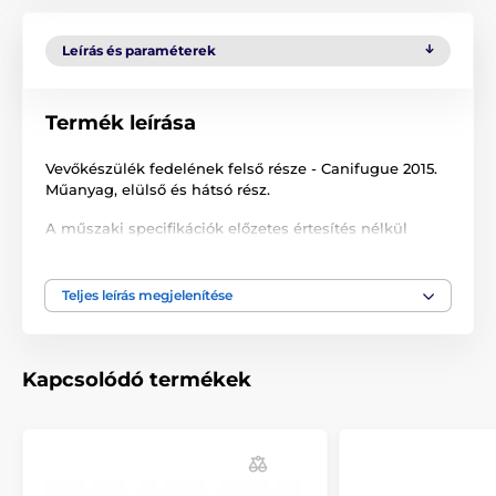
Leírás és paraméterek
Termék leírása
Vevőkészülék fedelének felső része - Canifugue 2015.
Műanyag, elülső és hátsó rész.
A műszaki specifikációk előzetes értesítés nélkül
változhatnak. A képek csak illusztrációk.
Teljes leírás megjelenítése
A termék a következő kategóriákba sorolt
Tartozékok kerítéshez
Kiegészítők
Kapcsolódó termékek