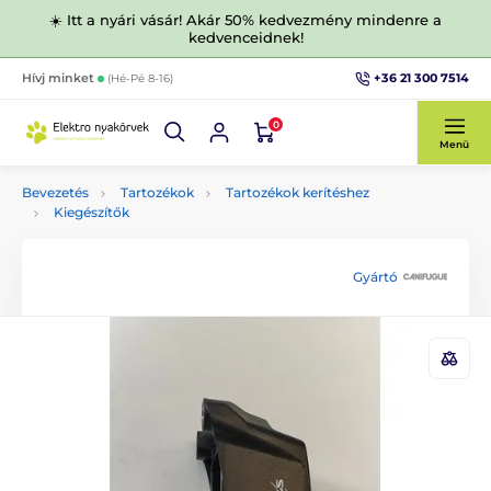
☀️ Itt a nyári vásár! Akár 50% kedvezmény mindenre a
kedvenceidnek!
+36 21 300 7514
Hívj minket
(Hé-Pé 8-16)
0
Menü
Bevezetés
Tartozékok
Tartozékok kerítéshez
Kiegészítők
Gyártó