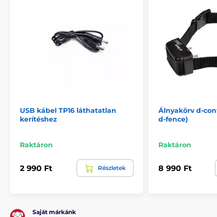
USB kábel TP16 láthatatlan
Álnyakörv d-cont
kerítéshez
d-fence)
Raktáron
Raktáron
2 990 Ft
8 990 Ft
Részletek
Saját márkánk