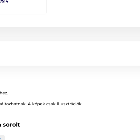
 7514
hez.
változhatnak. A képek csak illusztrációk.
 sorolt
z