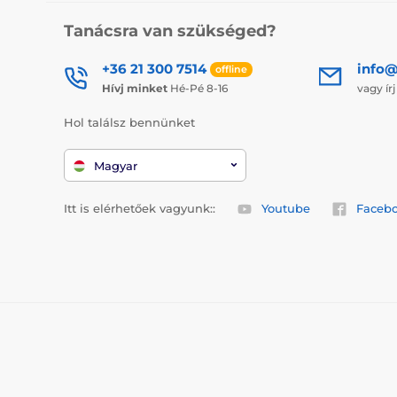
Tanácsra van szükséged?
+36 21 300 7514
info@
offline
Hívj minket
Hé-Pé 8-16
vagy ír
Hol találsz bennünket
Magyar
Itt is elérhetőek vagyunk::
Youtube
Faceb