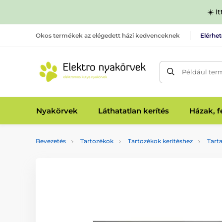
☀️ I
Okos termékek az elégedett házi kedvenceknek
Elérhe
Például ter
Nyakörvek
Láthatatlan kerítés
Házak, 
Bevezetés
Tartozékok
Tartozékok kerítéshez
Tarta