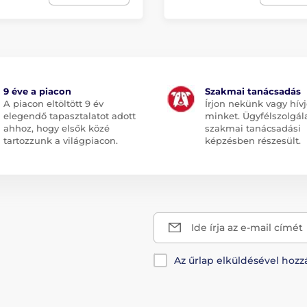
9 éve a piacon
Szakmai tanácsadás
A piacon eltöltött 9 év
Írjon nekünk vagy hív
elegendő tapasztalatot adott
minket. Ügyfélszolgál
ahhoz, hogy elsők közé
szakmai tanácsadási
tartozzunk a világpiacon.
képzésben részesült.
Ide írja az e-mail címét
Az űrlap elküldésével hozz