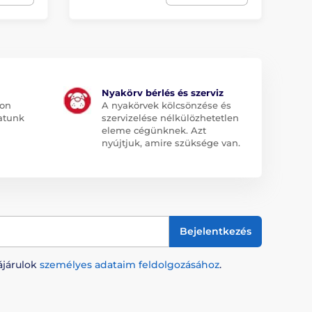
Nyakörv bérlés és szerviz
jon
A nyakörvek kölcsönzése és
atunk
szervizelése nélkülözhetetlen
eleme cégünknek. Azt
nyújtjuk, amire szüksége van.
Bejelentkezés
ájárulok
személyes adataim feldolgozásához
.