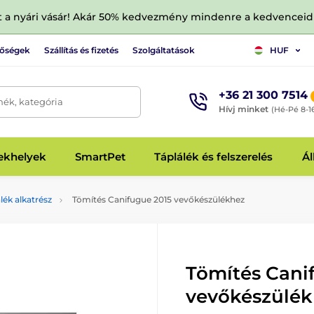
tt a nyári vásár! Akár 50% kedvezmény mindenre a kedvencei
tőségek
Szállítás és fizetés
Szolgáltatások
HUF
+36 21 300 7514
mék, kategória
Hívj minket
(Hé-Pé 8-1
fekhelyek
SmartPet
Táplálék és felszerelés
Ál
lék alkatrész
Tömítés Canifugue 2015 vevőkészülékhez
Tömítés Cani
vevőkészülé