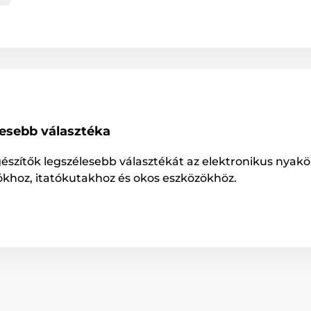
lesebb választéka
gészítők legszélesebb választékát az elektronikus nyakö
ókhoz, itatókutakhoz és okos eszközökhöz.