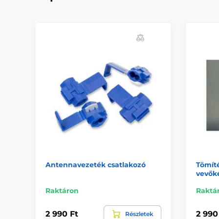
Antennavezeték csatlakozó
Tömíté
vevők
Raktáron
Raktá
2 990 Ft
2 990
Részletek