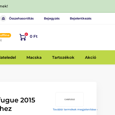
dnek!
Összehasonlítás
Bejegyzés
Bejelentkezés
0
offline
0 Ft
6)
lateledel
Macska
Tartozékok
Akció
fugue 2015
khez
További termékek megjelenítése ›