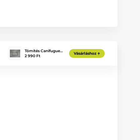
Tömítés Canifugue…
Vásárláshoz
2 990 Ft