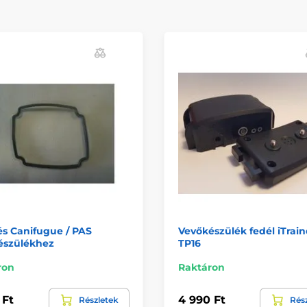
s Canifugue / PAS
Vevőkészülék fedél iTrain
észülékhez
TP16
ron
Raktáron
 Ft
4 990 Ft
Részletek
Rés