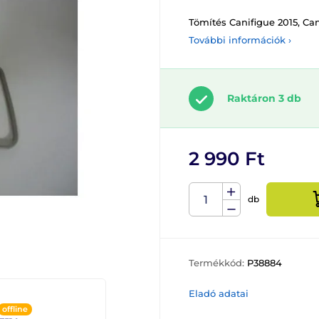
Tömítés Canifigue 2015, Can
További információk ›
Raktáron 3 db
2 990 Ft
db
Termékkód:
P38884
Eladó adatai
offline