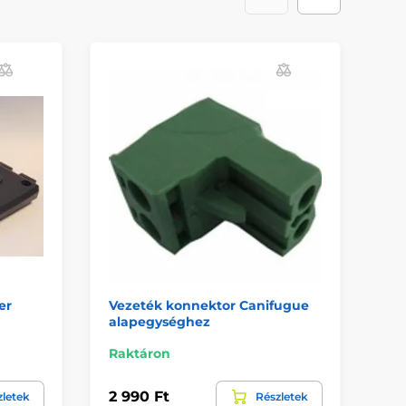
er
Vezeték konnektor Canifugue
4 
alapegységhez
Raktáron
10
2 990 Ft
2 
zletek
Részletek