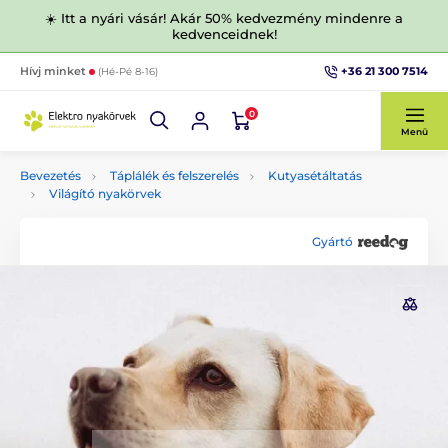
☀️ Itt a nyári vásár! Akár 50% kedvezmény mindenre a
kedvenceidnek!
+36 21 300 7514
Hívj minket
(Hé-Pé 8-16)
0
Menü
Bevezetés
Táplálék és felszerelés
Kutyasétáltatás
Világító nyakörvek
Gyártó