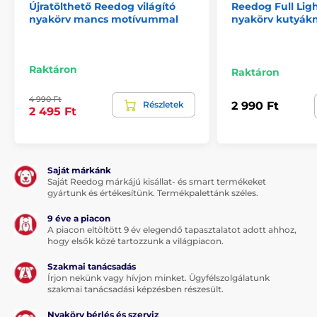
Újratölthető Reedog világító
Reedog Full Ligh
nyakörv mancs motívummal
nyakörv kutyák
Megjegyzés: A kép csak illusztráció.
Raktáron
Raktáron
A termék a következő kategóriákba sorolt
4 990 Ft
Részletek
2 990 Ft
2 495 Ft
Kutyasétáltatás
Kutyanyakörvek
Világító nyakörvek
Kistestű kutyáknak
Közepes testű kutyáknak
Saját márkánk
Saját Reedog márkájú kisállat- és smart termékeket
Nagytestű kutyáknak
gyártunk és értékesítünk. Termékpalettánk széles.
9 éve a piacon
A piacon eltöltött 9 év elegendő tapasztalatot adott ahhoz,
hogy elsők közé tartozzunk a világpiacon.
Szakmai tanácsadás
Írjon nekünk vagy hívjon minket. Ügyfélszolgálatunk
szakmai tanácsadási képzésben részesült.
Nyakörv bérlés és szerviz