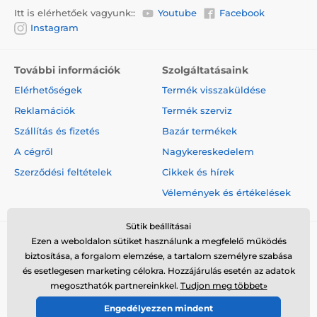
Itt is elérhetőek vagyunk::
Youtube
Facebook
Instagram
További információk
Szolgáltatásaink
Elérhetőségek
Termék visszaküldése
Reklamációk
Termék szerviz
Szállítás és fizetés
Bazár termékek
A cégről
Nagykereskedelem
Szerződési feltételek
Cikkek és hírek
Vélemények és értékelések
Sütik beállításai
Ezen a weboldalon sütiket használunk a megfelelő működés
biztosítása, a forgalom elemzése, a tartalom személyre szabása
és esetlegesen marketing célokra. Hozzájárulás esetén az adatok
megoszthatók partnereinkkel.
Tudjon meg többet»
© 2026 www.elektro-nyakorvek.hu ⦁ Webshop szolgáltatónk a
Engedélyezzen mindent
SIMPLIA.cz