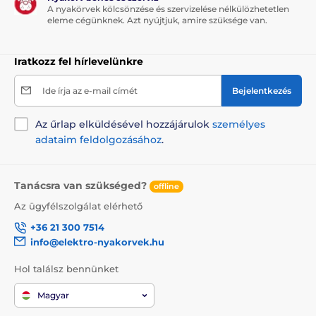
A nyakörvek kölcsönzése és szervizelése nélkülözhetetlen
eleme cégünknek. Azt nyújtjuk, amire szüksége van.
Iratkozz fel hírlevelünkre
Ide írja az e-mail címét
Bejelentkezés
Az űrlap elküldésével hozzájárulok
személyes
adataim feldolgozásához
.
Tanácsra van szükséged?
offline
Az ügyfélszolgálat elérhető
+36 21 300 7514
info@elektro-nyakorvek.hu
Hol találsz bennünket
Magyar