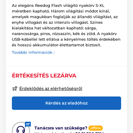
Az elegáns Reedog Flash világító nyakörv S-XL
méretben kapható. Három világítási módot kínál,
amelyek magukban foglalják az állandó világítást, az
enyhe villogást és az intenzív villogást. Színes
kialakítása hat változatban kapható: sárga,
narancssárga, piros, rózsaszín, kék és zöld. A nyakörv
USB-kábellel lett ellátva a kényelmes töltés érdekében
és hosszú akkumulátor-élettartamot biztosít.
További információk ›
ÉRTÉKESÍTÉS LEZÁRVA
Érdeklődés az elérhetőségről
Kérdés az eladóhoz
Tanácsra van szüksége?
offline