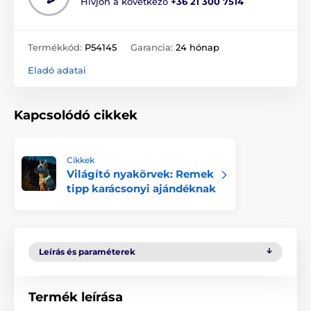
Hívjon a következő
+36 21 300 7514
Termékkód:
P54145
Garancia:
24 hónap
Eladó adatai
Kapcsolódó cikkek
Cikkek
Világító nyakörvek: Remek
tipp karácsonyi ajándéknak
Leírás és paraméterek
Termék leírása