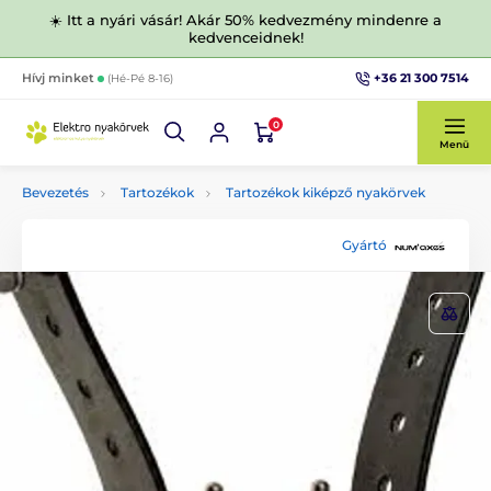
☀️ Itt a nyári vásár! Akár 50% kedvezmény mindenre a
kedvenceidnek!
+36 21 300 7514
Hívj minket
(Hé-Pé 8-16)
0
Menü
Bevezetés
Tartozékok
Tartozékok kiképző nyakörvek
Gyártó