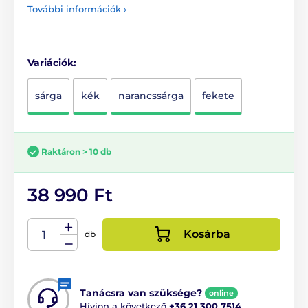
További információk ›
Variációk:
sárga
kék
narancssárga
fekete
Raktáron > 10 db
38 990 Ft
Kosárba
db
Tanácsra van szüksége?
online
Hívjon a következő
+36 21 300 7514