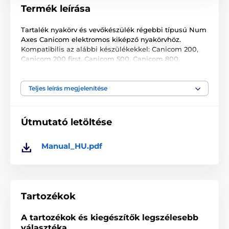
Termék leírása
Tartalék nyakörv és vevőkészülék régebbi típusú Num
Axes Canicom elektromos kiképző nyakörvhöz.
Kompatibilis az alábbi készülékekkel: Canicom 200,
Canicom 200 first, Canicom 500, Canicom 800,
Canicom 1500, Canicom 1500 PRO.
Figyelem! Kiegészítőink csak az EU-ban vásárolt
Teljes leírás megjelenítése
Canicom tartozékokkal kompatibilisek. Ha az
Európai Unión kívülről már megvásárolt
termékekhez vásárol tőlünk tartozékokat, a
Útmutató letöltése
termékek nem lesznek kompatibilisek! Különböző
frekvenciákon működnek.
Manual_HU.pdf
A műszaki specifikációk előzetes értesítés nélkül
változhatnak. A képek csak illusztrációk.
Tartozékok
A termék a következő kategóriákba sorolt
A tartozékok és kiegészítők legszélesebb
Tartozékok kiképző nyakörvek
választéka