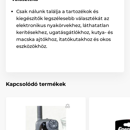
Vevőkészülék
Csak nálunk találja a tartozékok és
Vevőkészülék Canicom elektromos
kiegészítők legszélesebb választékát az
nyakörvekhez
elektronikus nyakörvekhez, láthatatlan
Num´Axes
kerítésekhez, ugatásgátlókhoz, kutya- és
macska ajtókhoz, itatókutakhoz és okos
eszközökhöz.
Kapcsolódó termékek