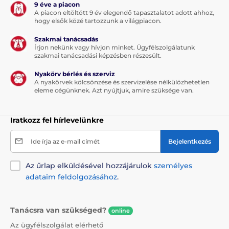
9 éve a piacon
A piacon eltöltött 9 év elegendő tapasztalatot adott ahhoz,
hogy elsők közé tartozzunk a világpiacon.
Szakmai tanácsadás
Írjon nekünk vagy hívjon minket. Ügyfélszolgálatunk
szakmai tanácsadási képzésben részesült.
Nyakörv bérlés és szerviz
A nyakörvek kölcsönzése és szervizelése nélkülözhetetlen
eleme cégünknek. Azt nyújtjuk, amire szüksége van.
Iratkozz fel hírlevelünkre
Ide írja az e-mail címét
Bejelentkezés
Az űrlap elküldésével hozzájárulok
személyes
adataim feldolgozásához
.
Tanácsra van szükséged?
online
Az ügyfélszolgálat elérhető