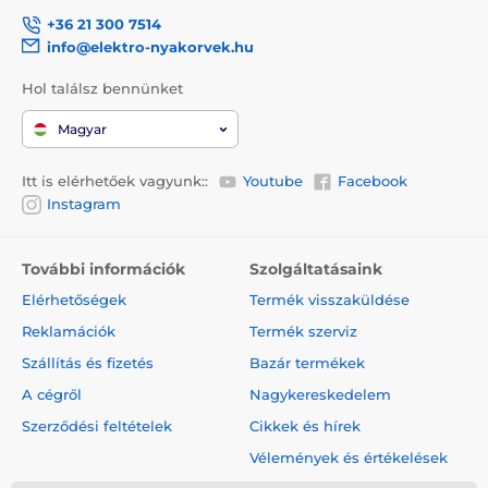
+36 21 300 7514
info@elektro-nyakorvek.hu
Hol találsz bennünket
Magyar
Itt is elérhetőek vagyunk::
Youtube
Facebook
Instagram
További információk
Szolgáltatásaink
Elérhetőségek
Termék visszaküldése
Reklamációk
Termék szerviz
Szállítás és fizetés
Bazár termékek
A cégről
Nagykereskedelem
Szerződési feltételek
Cikkek és hírek
Vélemények és értékelések