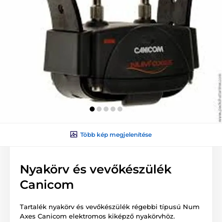
Több kép megjelenítése
Nyakörv és vevőkészülék
Canicom
Tartalék nyakörv és vevőkészülék régebbi típusú Num
Axes Canicom elektromos kiképző nyakörvhöz.