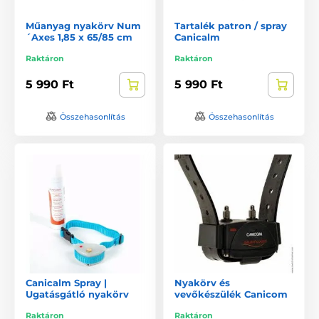
Műanyag nyakörv Num
Tartalék patron / spray
´Axes 1,85 x 65/85 cm
Canicalm
Raktáron
Raktáron
5 990 Ft
5 990 Ft
Összehasonlítás
Összehasonlítás
Canicalm Spray |
Nyakörv és
Ugatásgátló nyakörv
vevőkészülék Canicom
Raktáron
Raktáron