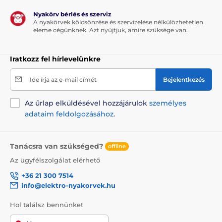
Nyakörv bérlés és szerviz
A nyakörvek kölcsönzése és szervizelése nélkülözhetetlen
eleme cégünknek. Azt nyújtjuk, amire szüksége van.
Iratkozz fel hírlevelünkre
Ide írja az e-mail címét
Bejelentkezés
Az űrlap elküldésével hozzájárulok
személyes
adataim feldolgozásához
.
Tanácsra van szükséged?
offline
Az ügyfélszolgálat elérhető
+36 21 300 7514
info@elektro-nyakorvek.hu
Hol találsz bennünket