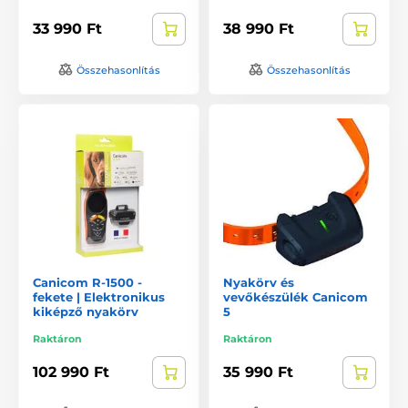
33 990 Ft
38 990 Ft
Összehasonlítás
Összehasonlítás
Canicom R-1500 -
Nyakörv és
fekete | Elektronikus
vevőkészülék Canicom
kiképző nyakörv
5
Raktáron
Raktáron
102 990 Ft
35 990 Ft