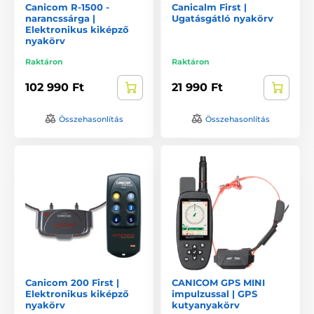
Canicom R-1500 -
Canicalm First |
narancssárga |
Ugatásgátló nyakörv
Elektronikus kiképző
nyakörv
Raktáron
Raktáron
102 990 Ft
21 990 Ft
Összehasonlítás
Összehasonlítás
Canicom 200 First |
CANICOM GPS MINI
Elektronikus kiképző
impulzussal | GPS
nyakörv
kutyanyakörv