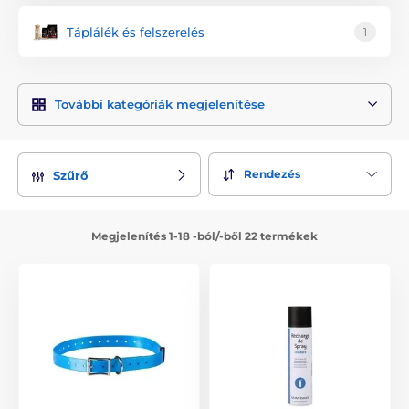
kutyaképzésre. A NUM´AXES alá az alábbi márkák
Táplálék és felszerelés
1
tartoznak: CANIFUGUE, CANICOM, CANICALM és EYENIMAL.
További kategóriák megjelenítése
Canicalm
Canicom
Rendezés
Szűrő
Canifugue
Megjelenítés 1-18 -ból/-ből 22 termékek
Eyenimal