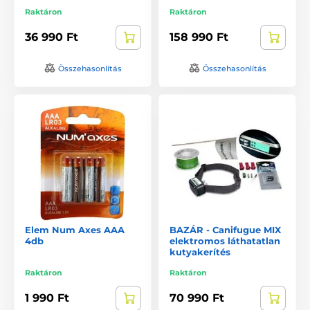
Raktáron
Raktáron
36 990 Ft
158 990 Ft
Összehasonlítás
Összehasonlítás
Elem Num Axes AAA
BAZÁR - Canifugue MIX
4db
elektromos láthatatlan
kutyakerítés
Raktáron
Raktáron
1 990 Ft
70 990 Ft