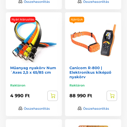
Összehasonlítás
Összehasonlítás
Nyári kiárusítás
Ajánljuk
Műanyag nyakörv Num
Canicom R-800 |
´Axes 2,5 x 65/85 cm
Elektronikus kiképző
nyakörv
Raktáron
Raktáron
4 990 Ft
88 990 Ft
Összehasonlítás
Összehasonlítás