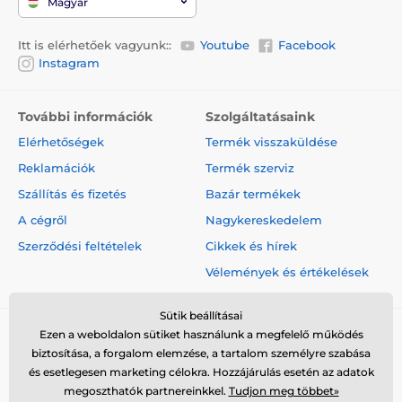
Magyar
Itt is elérhetőek vagyunk::
Youtube
Facebook
Instagram
További információk
Szolgáltatásaink
Elérhetőségek
Termék visszaküldése
Reklamációk
Termék szerviz
Szállítás és fizetés
Bazár termékek
A cégről
Nagykereskedelem
Szerződési feltételek
Cikkek és hírek
Vélemények és értékelések
Sütik beállításai
Ezen a weboldalon sütiket használunk a megfelelő működés
biztosítása, a forgalom elemzése, a tartalom személyre szabása
és esetlegesen marketing célokra. Hozzájárulás esetén az adatok
megoszthatók partnereinkkel.
Tudjon meg többet»