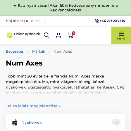
☀️ Itt a nyári vásár! Akár 50% kedvezmény mindenre a
kedvenceidnek!
+36 21 300 7514
Hívj minket
(Hé-Pé 8-16)
0
Menü
Bevezetés
Márkák
Num Axes
Num Axes
Több mint 20 év telt el a francia Num´Axes márka
megalapítása óta. Ma, mint világvezető cég, képző
nyakörvek, ugatásgátló nyakörvek, láthatatlan kerítések, GPS
lokátorok és számos további kiegészítő gyártásával
foglalkozik kutyák és macskák számára.
Teljes leírás megjelenítése
›
A kutyák oktatásához a Num´Axes számos elektronikus
nyakörvet fejlesztett ki. Egy egész sorozatból választhatja ki
kedvence számára a legmegfelelőbb terméket. A Num´Axes
Nyakörvek
10
tökéletesen reagál a felhasználók specifikus igényeire. A
kiképző nyakörvek alkalmasak alap- és professzionális