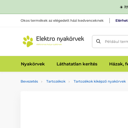
☀️ I
Okos termékek az elégedett házi kedvenceknek
Elérhe
Például ter
Nyakörvek
Láthatatlan kerítés
Házak, 
Bevezetés
Tartozékok
Tartozékok kiképző nyakörvek