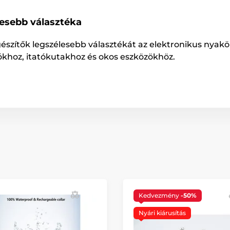
lesebb választéka
gészítők legszélesebb választékát az elektronikus nyakö
ókhoz, itatókutakhoz és okos eszközökhöz.
Kedvezmény
-50%
Nyári kiárusítás