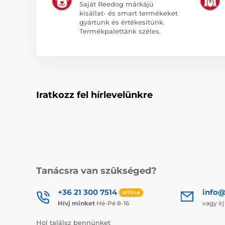
Saját Reedog márkájú
kisállat- és smart termékeket
gyártunk és értékesítünk.
Termékpalettánk széles.
Iratkozz fel hírlevelünkre
Tanácsra van szükséged?
+36 21 300 7514
info@
offline
Hívj minket
Hé-Pé 8-16
vagy ír
Hol találsz bennünket