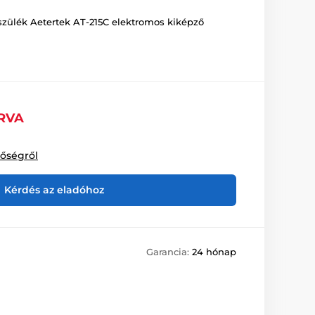
szülék Aetertek AT-215C elektromos kiképző
RVA
tőségről
Kérdés az eladóhoz
Garancia:
24 hónap