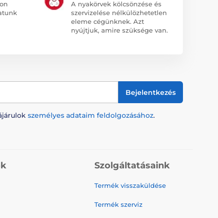
jon
A nyakörvek kölcsönzése és
atunk
szervizelése nélkülözhetetlen
eleme cégünknek. Azt
nyújtjuk, amire szüksége van.
Bejelentkezés
ájárulok
személyes adataim feldolgozásához
.
ók
Szolgáltatásaink
Termék visszaküldése
Termék szerviz