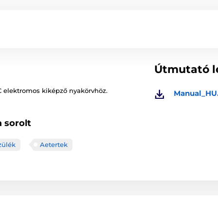
Útmutató l
C elektromos kiképző nyakörvhöz.
Manual_HU
 sorolt
zülék
Aetertek