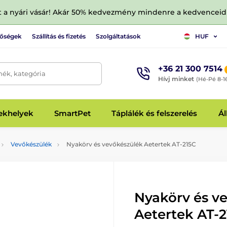
tt a nyári vásár! Akár 50% kedvezmény mindenre a kedvencei
tőségek
Szállítás és fizetés
Szolgáltatások
HUF
+36 21 300 7514
mék, kategória
Hívj minket
(Hé-Pé 8-1
fekhelyek
SmartPet
Táplálék és felszerelés
Ál
Vevőkészülék
Nyakörv és vevőkészülék Aetertek AT-215C
Nyakörv és v
Aetertek AT-