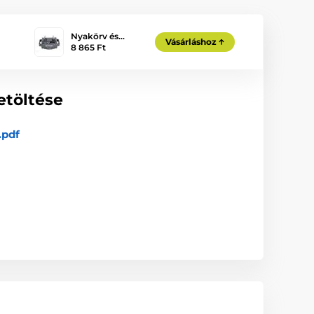
Nyakörv és…
Vásárláshoz
8 865 Ft
etöltése
.pdf