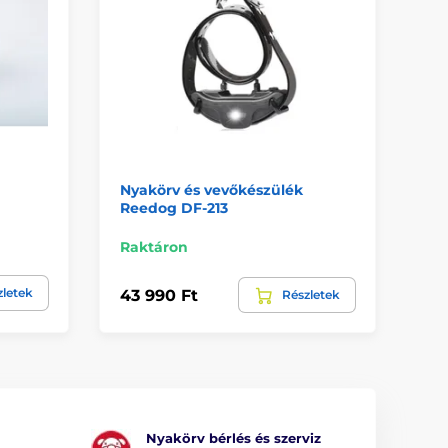
Nyakörv és vevőkészülék
Ny
Reedog DF-213
Ae
Raktáron
Ra
zletek
43 990 Ft
21
Részletek
Nyakörv bérlés és szerviz