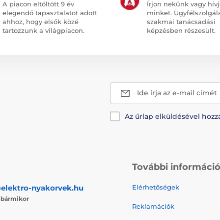
A piacon eltöltött 9 év
Írjon nekünk vagy hív
elegendő tapasztalatot adott
minket. Ügyfélszolgál
ahhoz, hogy elsők közé
szakmai tanácsadási
tartozzunk a világpiacon.
képzésben részesült.
Ide írja az e-mail címét
Az űrlap elküldésével hozz
További informáci
elektro-nyakorvek.hu
Elérhetőségek
j
bármikor
Reklamációk