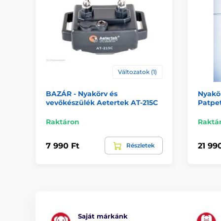
Változatok (1)
BAZÁR - Nyakörv és
Nyakö
vevőkészülék Aetertek AT-215C
Patpe
Raktáron
Raktá
7 990 Ft
21 99
Részletek
Saját márkánk