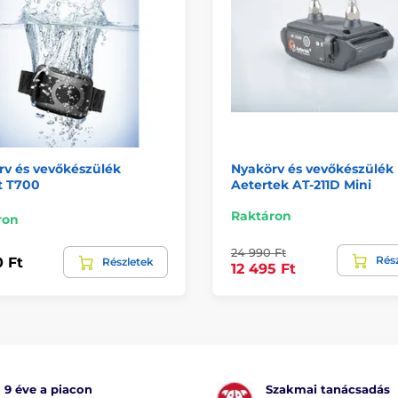
rv és vevőkészülék
Nyakörv és vevőkészülék
t T700
Aetertek AT-211D Mini
Raktáron
ron
24 990 Ft
Rés
0 Ft
Részletek
12 495 Ft
9 éve a piacon
Szakmai tanácsadás