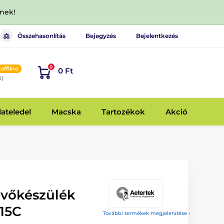
dnek!
Összehasonlítás
Bejegyzés
Bejelentkezés
0
offline
0 Ft
6)
lateledel
Macska
Tartozékok
Akció
evőkészülék
215C
További termékek megjelenítése ›