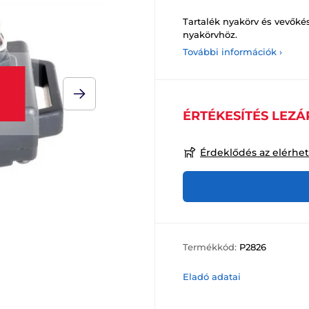
Tartalék nyakörv és vevőké
nyakörvhöz.
További információk ›
ÉRTÉKESÍTÉS LEZÁ
Érdeklődés az elérhe
Termékkód:
P2826
Eladó adatai