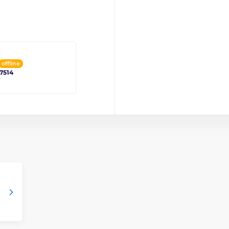
offline
 7514