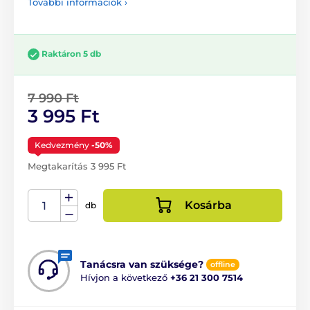
További információk ›
Raktáron 5 db
7 990 Ft
3 995 Ft
Kedvezmény
-50%
Megtakarítás 3 995 Ft
Kosárba
db
Tanácsra van szüksége?
offline
Hívjon a következő
+36 21 300 7514