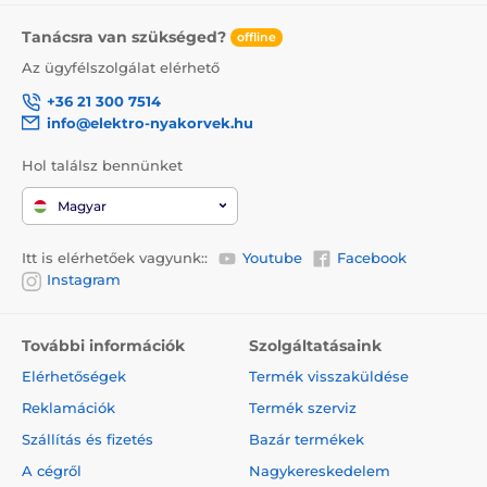
Tanácsra van szükséged?
offline
Az ügyfélszolgálat elérhető
+36 21 300 7514
info@elektro-nyakorvek.hu
Hol találsz bennünket
Magyar
Itt is elérhetőek vagyunk::
Youtube
Facebook
Instagram
További információk
Szolgáltatásaink
Elérhetőségek
Termék visszaküldése
Reklamációk
Termék szerviz
Szállítás és fizetés
Bazár termékek
A cégről
Nagykereskedelem