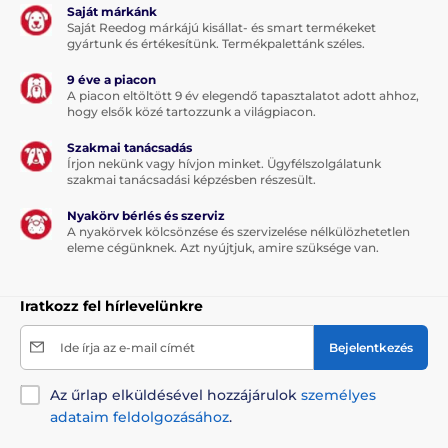
Saját márkánk
Saját Reedog márkájú kisállat- és smart termékeket
gyártunk és értékesítünk. Termékpalettánk széles.
9 éve a piacon
A piacon eltöltött 9 év elegendő tapasztalatot adott ahhoz,
hogy elsők közé tartozzunk a világpiacon.
Szakmai tanácsadás
Írjon nekünk vagy hívjon minket. Ügyfélszolgálatunk
szakmai tanácsadási képzésben részesült.
Nyakörv bérlés és szerviz
A nyakörvek kölcsönzése és szervizelése nélkülözhetetlen
eleme cégünknek. Azt nyújtjuk, amire szüksége van.
Iratkozz fel hírlevelünkre
Ide írja az e-mail címét
Bejelentkezés
Az űrlap elküldésével hozzájárulok
személyes
adataim feldolgozásához
.