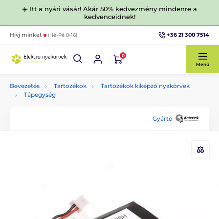
☀️ Itt a nyári vásár! Akár 50% kedvezmény mindenre a
kedvenceidnek!
+36 21 300 7514
Hívj minket
(Hé-Pé 8-16)
0
Menü
Bevezetés
Tartozékok
Tartozékok kiképző nyakörvek
Tápegység
Gyártó