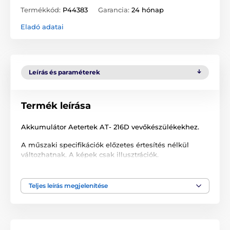
Termékkód:
P44383
Garancia:
24 hónap
Eladó adatai
Leírás és paraméterek
Termék leírása
Akkumulátor Aetertek AT- 216D vevőkészülékekhez.
A műszaki specifikációk előzetes értesítés nélkül
változhatnak. A képek csak illusztrációk.
Teljes leírás megjelenítése
A termék a következő kategóriákba sorolt
Tartozékok kiképző nyakörvek
Tápegység
% Tartozékok