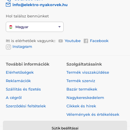
info@elektro-nyakorvek.hu
Hol találsz bennünket
Magyar
Itt is elérhetőek vagyunk::
Youtube
Facebook
Instagram
További információk
Szolgáltatásaink
Elérhetőségek
Termék visszaküldése
Reklamációk
Termék szerviz
Szállítás és fizetés
Bazár termékek
A cégről
Nagykereskedelem
Szerződési feltételek
Cikkek és hírek
Vélemények és értékelések
Sütik beállításai