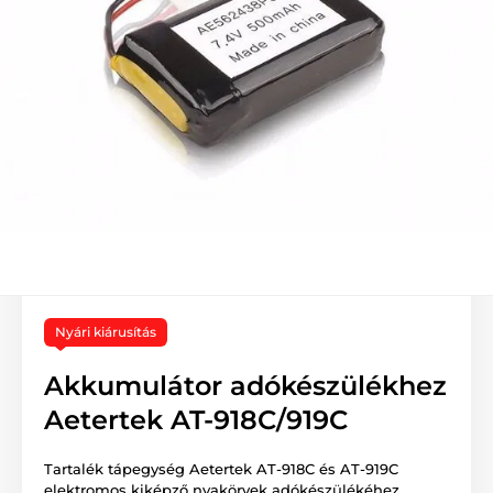
Nyári kiárusítás
Akkumulátor adókészülékhez
Aetertek AT-918C/919C
Tartalék tápegység Aetertek AT-918C és AT-919C
elektromos kiképző nyakörvek adókészülékéhez.