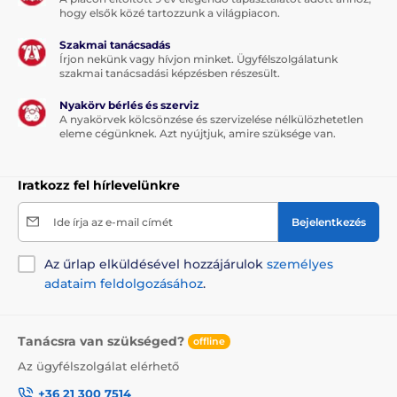
hogy elsők közé tartozzunk a világpiacon.
Szakmai tanácsadás
Írjon nekünk vagy hívjon minket. Ügyfélszolgálatunk
szakmai tanácsadási képzésben részesült.
Nyakörv bérlés és szerviz
A nyakörvek kölcsönzése és szervizelése nélkülözhetetlen
eleme cégünknek. Azt nyújtjuk, amire szüksége van.
Iratkozz fel hírlevelünkre
Ide írja az e-mail címét
Bejelentkezés
Az űrlap elküldésével hozzájárulok
személyes
adataim feldolgozásához
.
Tanácsra van szükséged?
offline
Az ügyfélszolgálat elérhető
+36 21 300 7514