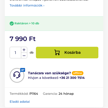
További információk ›
Raktáron > 10 db
7 990 Ft
Kosárba
db
Tanácsra van szüksége?
offline
Hívjon a következő
+36 21 300 7514
Termékkód:
P1164
Garancia:
24 hónap
Eladó adatai