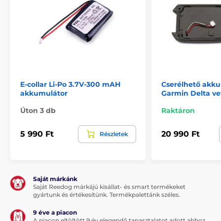
E-collar Li-Po 3.7V-300 mAH
Cserélhető akku
akkumulátor
Garmin Delta v
Úton 3 db
Raktáron
5 990 Ft
20 990 Ft
Részletek
Saját márkánk
Saját Reedog márkájú kisállat- és smart termékeket
gyártunk és értékesítünk. Termékpalettánk széles.
9 éve a piacon
A piacon eltöltött 9 év elegendő tapasztalatot adott ahhoz,