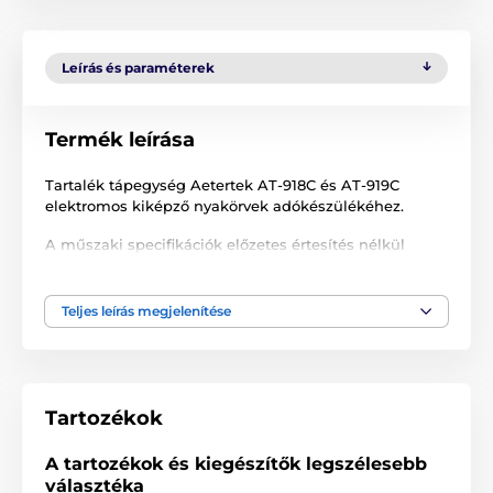
Leírás és paraméterek
Termék leírása
Tartalék tápegység Aetertek AT-918C és AT-919C
elektromos kiképző nyakörvek adókészülékéhez.
A műszaki specifikációk előzetes értesítés nélkül
változhatnak. A képek csak illusztrációk.
Teljes leírás megjelenítése
A termék a következő kategóriákba sorolt
Tartozékok kiképző nyakörvek
Tartozékok
Tápegység
% Tartozékok
A tartozékok és kiegészítők legszélesebb
választéka