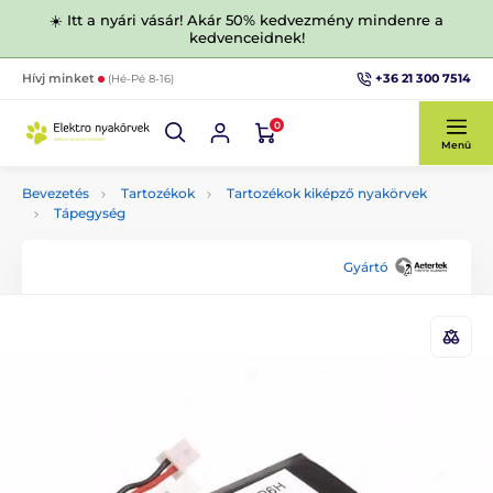
☀️ Itt a nyári vásár! Akár 50% kedvezmény mindenre a
kedvenceidnek!
+36 21 300 7514
Hívj minket
(Hé-Pé 8-16)
0
Menü
Bevezetés
Tartozékok
Tartozékok kiképző nyakörvek
Tápegység
Gyártó