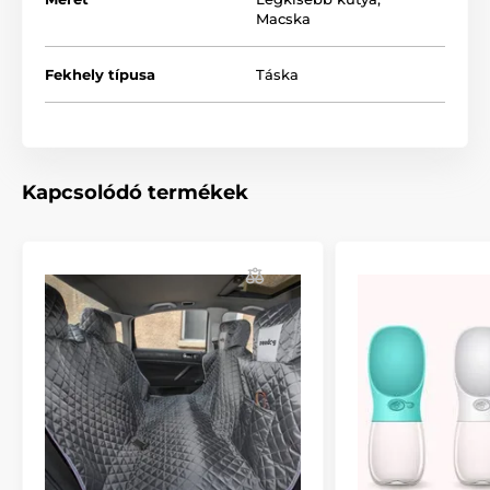
Macska
Fekhely típusa
Táska
Kapcsolódó termékek
Friss levegő cirkuláció
Az intelligens frisslevegő-rendszer egy beépített
hőmérséklet-érzékelővel lett ellátva, ahol a
légsebesség automatikusan vagy manuálisan, három
fokozatban állítható be, a táska oldalán lévő
tekerőgomb segítségével. A Petkit Ever utazótáska 30
másodpercenként szellőztet és friss levegőt juttat a
táskába.