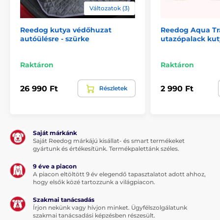
Változatok (3)
Megvilágító rendszer
Reedog kutya védőhuzat
Reedog Aqua Tr
A Petkit Ever utazótáska beépített világítási
autóülésre - szürke
utazópalack ku
rendszerrel rendelkezik, melynek köszönhetően
sötétben is ellenőrizheti négylábú barátját. A világítás
bekapcsolásához egyszerűen nyomja meg a táska
Raktáron
Raktáron
oldalán elhelyezett vezérlőkerék gombját.
26 990 Ft
2 990 Ft
A hátizsák belsejében lévő világítás csak akkor
Részletek
működik, ha a tápegység csatlakoztatva van a
táskához!
Hordozórendszer
Saját márkánk
Saját Reedog márkájú kisállat- és smart termékeket
A Petkit utazótáska hátsó tartólemeze ergonomikusan
gyártunk és értékesítünk. Termékpalettánk széles.
lett kialakítva, melynek köszönhetően viselése
rendkívül kényelmes. Beépített hálóval és vastag
9 éve a piacon
béléssel rendelkezik. A vállpánt gyöngygyapottal lett
A piacon eltöltött 9 év elegendő tapasztalatot adott ahhoz,
ellátva, amely tökéletesen alkalmazkodik az emberi
hogy elsők közé tartozzunk a világpiacon.
test hátához, csökkentve így a vállakra nehezedő
Szakmai tanácsadás
nyomást. A hátizsák földre helyezését követően, a
Írjon nekünk vagy hívjon minket. Ügyfélszolgálatunk
speciálisan kialakított fém talpbetét megakadályozza
szakmai tanácsadási képzésben részesült.
a táska eldőlését. A hátizsák alsó része méretes és