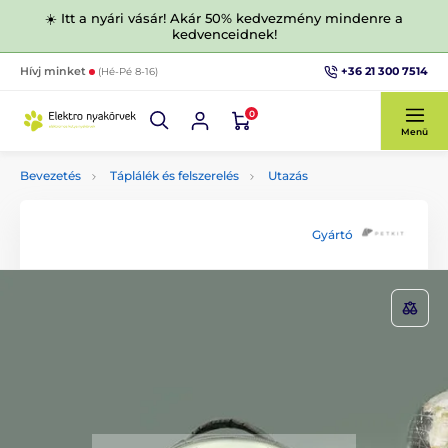
☀️ Itt a nyári vásár! Akár 50% kedvezmény mindenre a
kedvenceidnek!
+36 21 300 7514
Hívj minket
(Hé-Pé 8-16)
0
Menü
Bevezetés
Táplálék és felszerelés
Utazás
Gyártó