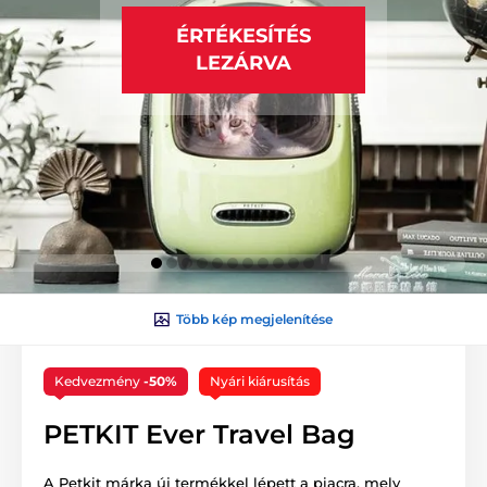
ÉRTÉKESÍTÉS
LEZÁRVA
Több kép megjelenítése
Kedvezmény
-50%
Nyári kiárusítás
PETKIT Ever Travel Bag
A Petkit márka új termékkel lépett a piacra, mely