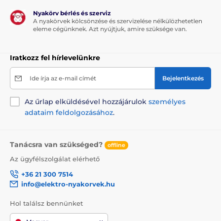
elegendő mozgáshelyet biztosít házi kedvencének.
Nyakörv bérlés és szerviz
A nyakörvek kölcsönzése és szervizelése nélkülözhetetlen
Panorámás ablak
eleme cégünknek. Azt nyújtjuk, amire szüksége van.
Az utazótáska több mint 50% -át egy panorámás ablak
borítja, mely sötét anyaggal lett bevonva. Így házi
Iratkozz fel hírlevelünkre
kedvence garantáltan élvezni fogja a kilátást,
csökkentve a külső hatásokat.
Ide írja az e-mail címét
Bejelentkezés
Tápegység
Az űrlap elküldésével hozzájárulok
személyes
adataim feldolgozásához
.
A frisslevegő-rendszer és a világítóberendezés külső
akkumulátor (power bank) segítségével
működtethető, melyet a táska belső zsebében kell
elhelyezni és USB-n keresztül csatlakoztatni a
Tanácsra van szükséged?
offline
táskához.
Az ügyfélszolgálat elérhető
Méretei:
330 x 300 x 450 mm ,
A táska súlya:
1,4 kg
+36 21 300 7514
info@elektro-nyakorvek.hu
Hol találsz bennünket