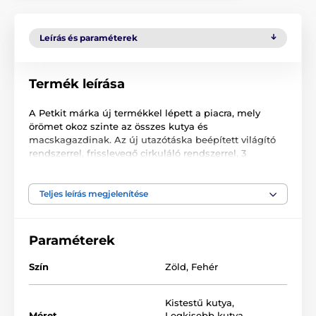
Leírás és paraméterek
Termék leírása
A Petkit márka új termékkel lépett a piacra, mely
örömet okoz szinte az összes kutya és
macskagazdinak. Az új utazótáska beépített világító
rendszerrel, frisslevegő cirkuláló rendszerrel, 3
fokozatban állítható hőszenzorral, sötétbarna
panoráma ablakkal és ergonomikusan kialakított
hordozható rendszerrel lett felszerelve. A táska
Teljes leírás megjelenítése
viselése rendkívül kényelmes. Ideális a kistestű állatok
számára, 8 kg-ig.
Paraméterek
Szín
Zöld
,
Fehér
Kistestű kutya
,
Méret
Legkisebb kutya
,