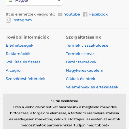
Magyar
Itt is elérhetőek vagyunk::
Youtube
Facebook
Instagram
További információk
Szolgáltatásaink
Elérhetőségek
Termék visszaküldése
Reklamációk
Termék szerviz
Szállítás és fizetés
Bazár termékek
A cégről
Nagykereskedelem
Szerződési feltételek
Cikkek és hírek
Vélemények és értékelések
A termék előnyei:
Sütik beállításai
Friss levegő cirkuláció
Ezen a weboldalon sütiket használunk a megfelelő működés
biztosítása, a forgalom elemzése, a tartalom személyre szabása
Világítási rendszer
és esetlegesen marketing célokra. Hozzájárulás esetén az adatok
Panorámás ablak
megoszthatók partnereinkkel.
Tudjon meg többet»