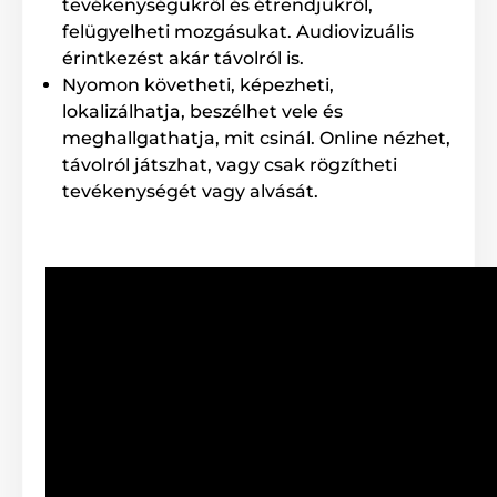
tevékenységükről és étrendjükről,
táplálék tárolása mellett védelemként is szolgál a kis
telhetetlenek ellen, akik hozzáférhetnek a
felügyelheti mozgásukat. Audiovizuális
granulátumhoz és a kellőnél akár nagyobb
érintkezést akár távolról is.
mennyiséget is elfogyaszthatnak.
Nyomon követheti, képezheti,
lokalizálhatja, beszélhet vele és
meghallgathatja, mit csinál. Online nézhet,
távolról játszhat, vagy csak rögzítheti
tevékenységét vagy alvását.
Egy egyszerű kezelőpanelnek köszönhetően a
tápadagoló jól vezérelhető. A készülék csak néhány jól