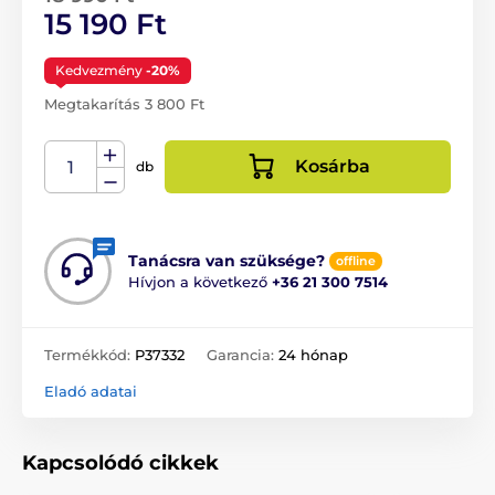
15 190 Ft
Kedvezmény
-20%
Megtakarítás 3 800 Ft
Kosárba
db
Tanácsra van szüksége?
offline
Hívjon a következő
+36 21 300 7514
Termékkód:
P37332
Garancia:
24 hónap
Eladó adatai
Kapcsolódó cikkek