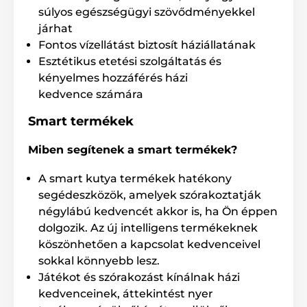
súlyos egészségügyi szövődményekkel
járhat
Fontos vízellátást biztosít háziállatának
Esztétikus etetési szolgáltatás és
kényelmes hozzáférés házi
kedvence számára
Smart termékek
Miben segítenek a smart termékek?
Egyszerű kezelés és az adagoló nem
igényes karbantartása!
A smart kutya termékek hatékony
segédeszközök, amelyek szórakoztatják
Elegendő feltölteni a tartály száraztáppal és beállítani
az adagolás időpontját minden adagra. Az üzemmód
négylábú kedvencét akkor is, ha Ön éppen
manuálisan állítható be és távollétében akár napi 4
dolgozik. Az új intelligens termékeknek
alkalommal etetheti kutyáját.
köszönhetően a kapcsolat kedvenceivel
Az egyszerűbb kezelhetőség érdekében a
sokkal könnyebb lesz.
granulátumtartály és az extra tálca kivehető, így
Játékot és szórakozást kínálnak házi
könnyen tisztítható. A fedél biztonsági zárral lett
kedvenceinek, áttekintést nyer
ellátva, mely gombnyomásra nyílik. Az áttetsző fedél a