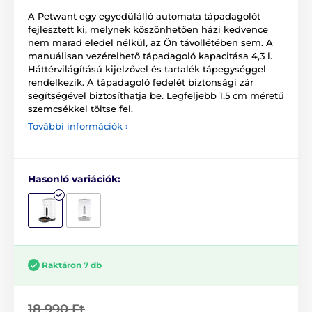
A Petwant egy egyedülálló automata tápadagolót
fejlesztett ki, melynek köszönhetően házi kedvence
nem marad eledel nélkül, az Ön távollétében sem. A
manuálisan vezérelhető tápadagoló kapacitása 4,3 l.
Háttérvilágítású kijelzővel és tartalék tápegységgel
rendelkezik. A tápadagoló fedelét biztonsági zár
segítségével biztosíthatja be. Legfeljebb 1,5 cm méretű
szemcsékkel töltse fel.
További információk ›
Hasonló variációk:
Raktáron 7 db
18 990 Ft