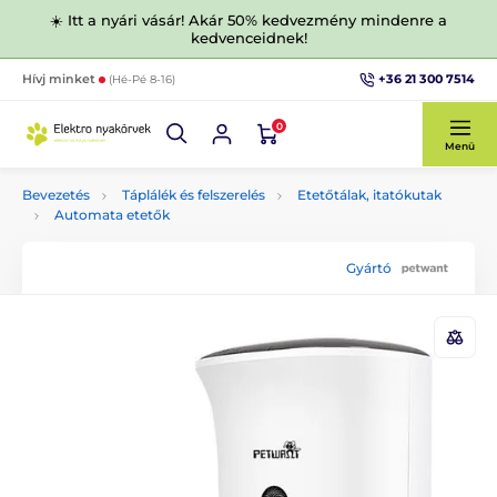
☀️ Itt a nyári vásár! Akár 50% kedvezmény mindenre a
kedvenceidnek!
+36 21 300 7514
Hívj minket
(Hé-Pé 8-16)
0
Menü
Bevezetés
Táplálék és felszerelés
Etetőtálak, itatókutak
Automata etetők
Gyártó