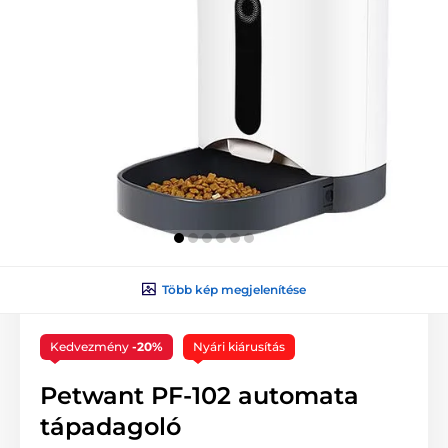
Több kép megjelenítése
Kedvezmény
-20%
Nyári kiárusítás
Petwant PF-102 automata
tápadagoló