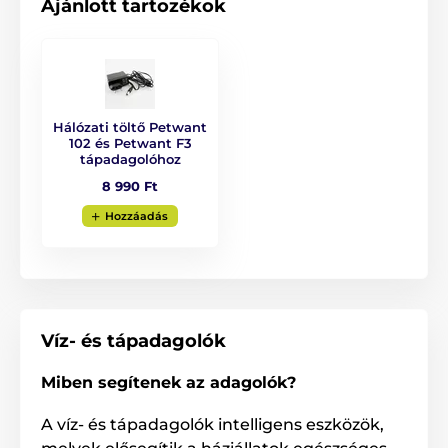
Ajánlott tartozékok
Hálózati töltő Petwant
102 és Petwant F3
tápadagolóhoz
8 990 Ft
Hozzáadás
Víz- és tápadagolók
Miben segítenek az adagolók?
Smart tápadagoló -
A víz- és tápadagolók intelligens eszközök,