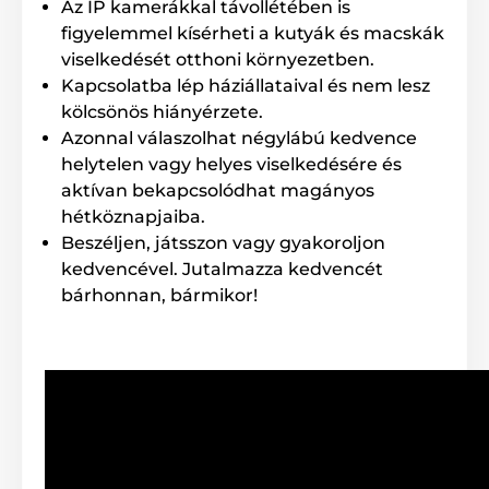
Az IP kamerákkal távollétében is
figyelemmel kísérheti a kutyák és macskák
viselkedését otthoni környezetben.
Kapcsolatba lép háziállataival és nem lesz
kölcsönös hiányérzete.
Azonnal válaszolhat négylábú kedvence
Minden egyes adag esetében beállítja az időt és házi
helytelen vagy helyes viselkedésére és
kedvence megkapja a beállított mennyiségű
táplálékot. Az adag mennyisége 10 és 100 g között
aktívan bekapcsolódhat magányos
állítható be.
hétköznapjaiba.
Beszéljen, játsszon vagy gyakoroljon
A tápadagoló ABS műanyagból készült, melynek
karbantartása nem igényes, nem tartalmaz
kedvencével. Jutalmazza kedvencét
semmilyen káros Bisfenol A anyagot és nem károsítja
bárhonnan, bármikor!
a kutya egészségét. A gyártó mindenre gondolt.
Design és megjelenés
Az egyszerű designos, fekete-fehér színű kialakítás
biztosítja, hogy a készülék remekül illeszkedik lakása
környezetéhez. Az egyszerűség a könnyű