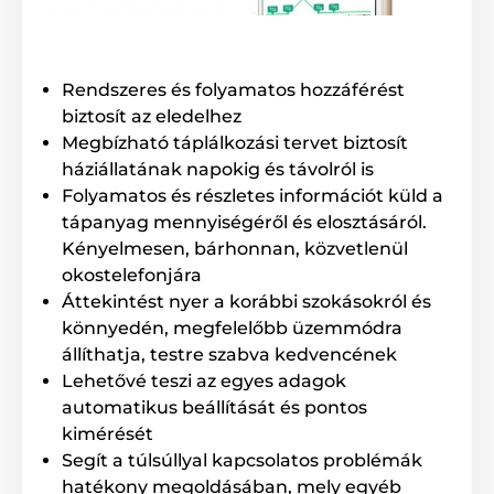
Szomorú, mert pl. munka közben hiányzik kutyusa? A
Rendszeres és folyamatos hozzáférést
Petwant készülék segítségével mindez elkerülhető.
biztosít az eledelhez
Házi kedvencének akár 10 másodperces üzenetet
Megbízható táplálkozási tervet biztosít
játszhat fel, mely pl. étkezéshez hívja. A 120°-os
háziállatának napokig és távolról is
látószögű kamera segítségével nem csupán
ellenőrizheti házi kedvence tevékenységét. A
Folyamatos és részletes információt küld a
felejthetetlen és csodás pillanatokról képeket vagy
tápanyag mennyiségéről és elosztásáról.
videofelvételt is készíthet. A készülék rögzíti az etetés
Kényelmesen, bárhonnan, közvetlenül
időpontjait, mely még alaposabbá teszi a gondozást.
okostelefonjára
A grafikon pontosan kimutatja az étkezés
gyakoriságát és az elfogyasztott táplálék
Áttekintést nyer a korábbi szokásokról és
mennyiségét. Minden eltérés vagy változás azonnal
könnyedén, megfelelőbb üzemmódra
rögzítésre kerül, így könnyedén összehasonlíthatja az
állíthatja, testre szabva kedvencének
adatokat.
Lehetővé teszi az egyes adagok
A Petwant 103 modell
kétirányú mikrofonnal és
automatikus beállítását és pontos
webkamerával is rendelkezik, így beszélhet négylábú
kimérését
barátjához, figyelheti és hallhatja reakcióját.
Segít a túlsúllyal kapcsolatos problémák
Fényképeket és videókat is készíthet.
hatékony megoldásában, mely egyéb