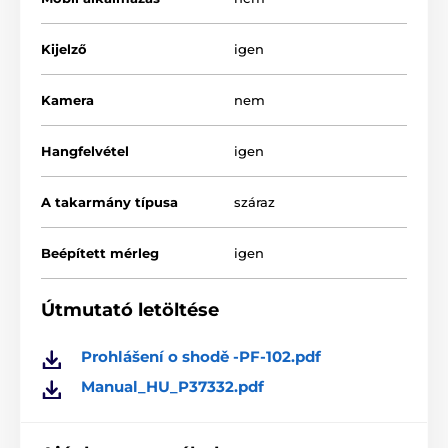
Kijelző
igen
Kamera
nem
Legfőbb funkciók:
Hangfelvétel
igen
Tápadagoló manuális beállítással
Háttérvilágítású LCD kijelző
A takarmány típusa
száraz
4,3 l kapacitású tartály száraztápra
Kivehető tartály és tál
Beépített mérleg
igen
Biztonsági zár
Az alkalmazás ingyenesen letölthető!
Útmutató letöltése
Hangfelvétel (10 másodperces)
Prohlášení o shodě -PF-102.pdf
Akkumulátor - tartalék tápegységként
Manual_HU_P37332.pdf
10 - 100 g adagonként