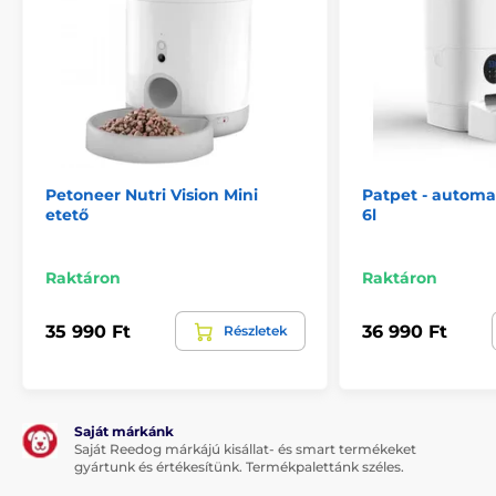
A termék hátrányai:
Nem rendelkezik kamerával és kétirányú
mikrofonnal
Alkalmazásvezérlés nélküli változat
Csak száraz tápanyaghoz
Petoneer Nutri Vision Mini
Patpet - automa
etető
6l
A csomag tartalma:
1 x automata tápadagoló Petwant PF-102
Raktáron
Raktáron
1 x hálózati adapter
35 990 Ft
36 990 Ft
Részletek
Használati útmutató
Megjegyzés: A kép csak illusztráció.
Saját márkánk
Saját Reedog márkájú kisállat- és smart termékeket
gyártunk és értékesítünk. Termékpalettánk széles.
A műszaki specifikációk előzetes értesítés nélkül