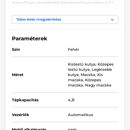
manuálisan vezérelhető tápadagoló kapacitása 4,3 l.
Háttérvilágítású kijelzővel és tartalék tápegységgel
rendelkezik. A tápadagoló fedelét biztonsági zár
segítségével biztosíthatja be.
Teljes leírás megjelenítése
Paraméterek
Szín
Fehér
Kistestű kutya
,
Közepes
testű kutya
,
Legkisebb
Méret
kutya
,
Macska
,
Kis
macska
,
Közepes
macska
,
Nagy macska
Tápkapacitás
4,3l
Vezérlők
Automatikus
Mobil alkalmazás
nem