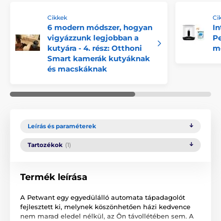
Cikkek
Ci
6 modern módszer, hogyan
In
vigyázzunk legjobban a
Pe
kutyára - 4. rész: Otthoni
me
Smart kamerák kutyáknak
és macskáknak
Leírás és paraméterek
Tartozékok
(1)
Termék leírása
A Petwant egy egyedülálló automata tápadagolót
fejlesztett ki, melynek köszönhetően házi kedvence
nem marad eledel nélkül, az Ön távollétében sem. A