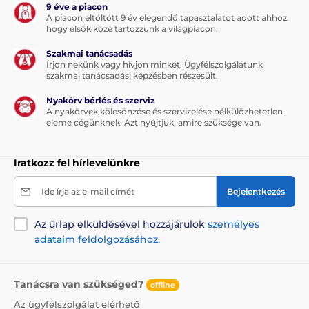
9 éve a piacon
változhatnak. A képek csak illusztrációk.
A piacon eltöltött 9 év elegendő tapasztalatot adott ahhoz,
hogy elsők közé tartozzunk a világpiacon.
Szakmai tanácsadás
A termék a következő kategóriákba sorolt
Írjon nekünk vagy hívjon minket. Ügyfélszolgálatunk
szakmai tanácsadási képzésben részesült.
Táplálék és felszerelés
Nyakörv bérlés és szerviz
Etetőtálak, itatókutak
Automata etetők
A nyakörvek kölcsönzése és szervizelése nélkülözhetetlen
eleme cégünknek. Azt nyújtjuk, amire szüksége van.
Száraz élelmiszerekhez
Macska
% Táplálék és felszerelés
Iratkozz fel hírlevelünkre
% Tálak, itatókutak, adagolók
Ide írja az e-mail címét
Bejelentkezés
Az űrlap elküldésével hozzájárulok
személyes
adataim feldolgozásához
.
Tanácsra van szükséged?
offline
Az ügyfélszolgálat elérhető