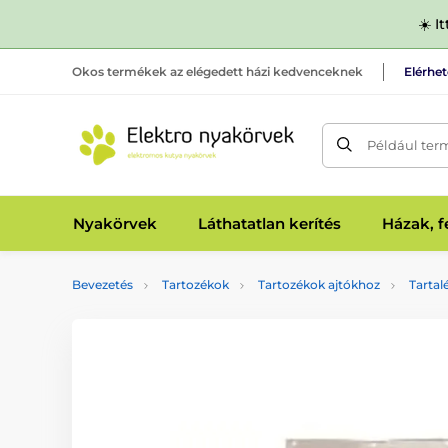
☀️ I
Okos termékek az elégedett házi kedvenceknek
Elérhe
Például ter
Nyakörvek
Láthatatlan kerítés
Házak, 
Bevezetés
Tartozékok
Tartozékok ajtókhoz
Tartal