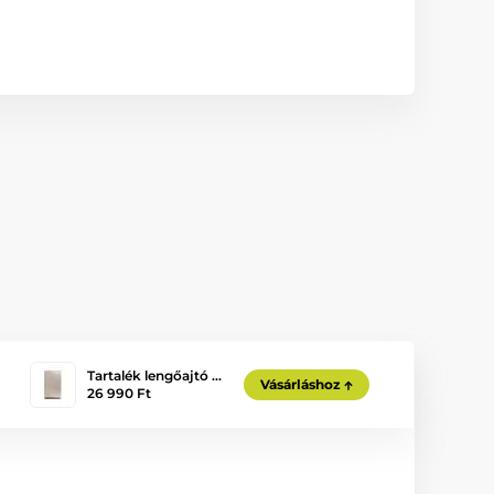
Tartalék lengőajtó …
Vásárláshoz
26 990 Ft