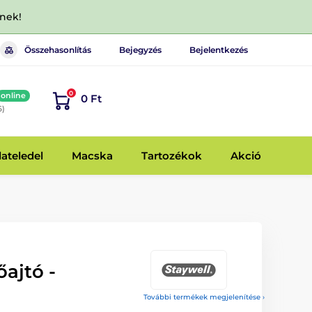
dnek!
Összehasonlítás
Bejegyzés
Bejelentkezés
0
online
0 Ft
6)
lateledel
Macska
Tartozékok
Akció
őajtó -
További termékek megjelenítése ›