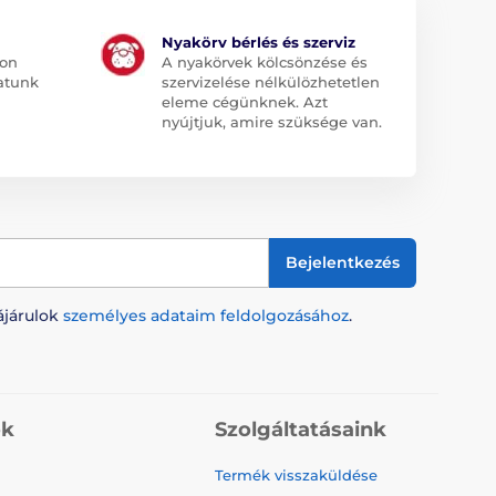
Nyakörv bérlés és szerviz
jon
A nyakörvek kölcsönzése és
atunk
szervizelése nélkülözhetetlen
eleme cégünknek. Azt
nyújtjuk, amire szüksége van.
Bejelentkezés
ájárulok
személyes adataim feldolgozásához
.
ók
Szolgáltatásaink
Termék visszaküldése