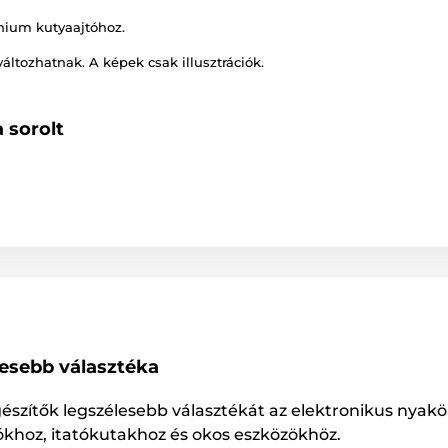
nium kutyaajtóhoz.
változhatnak. A képek csak illusztrációk.
 sorolt
lesebb választéka
gészítők legszélesebb választékát az elektronikus nyakö
ókhoz, itatókutakhoz és okos eszközökhöz.