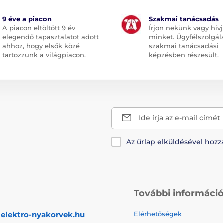
9 éve a piacon
Szakmai tanácsadás
A piacon eltöltött 9 év
Írjon nekünk vagy hív
elegendő tapasztalatot adott
minket. Ügyfélszolgál
ahhoz, hogy elsők közé
szakmai tanácsadási
tartozzunk a világpiacon.
képzésben részesült.
Ide írja az e-mail címét
Az űrlap elküldésével hozz
További informáci
elektro-nyakorvek.hu
Elérhetőségek