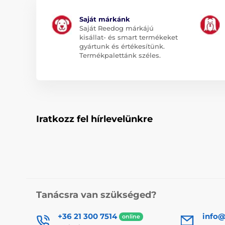
Saját márkánk
Saját Reedog márkájú
kisállat- és smart termékeket
gyártunk és értékesítünk.
Termékpalettánk széles.
Iratkozz fel hírlevelünkre
Tanácsra van szükséged?
+36 21 300 7514
info@
online