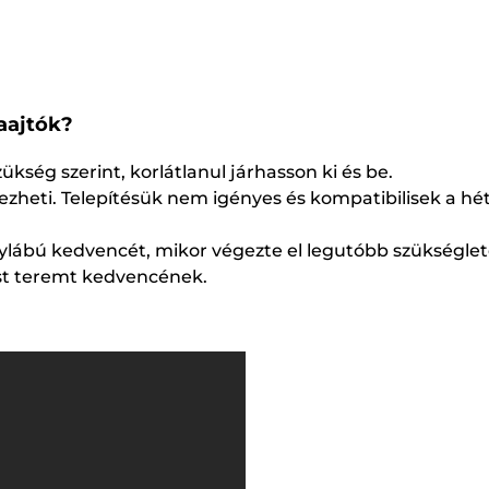
aajtók?
kség szerint, korlátlanul járhasson ki és be.
zheti. Telepítésük nem igényes és kompatibilisek a hét
ylábú kedvencét, mikor végezte el legutóbb szükséglet
st teremt kedvencének.