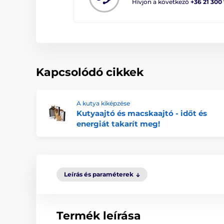
Hívjon a következő
+36 21 300
Kapcsolódó cikkek
A kutya kiképzése
Kutyaajtó és macskaajtó - időt és
energiát takarít meg!
Leírás és paraméterek
Termék leírása