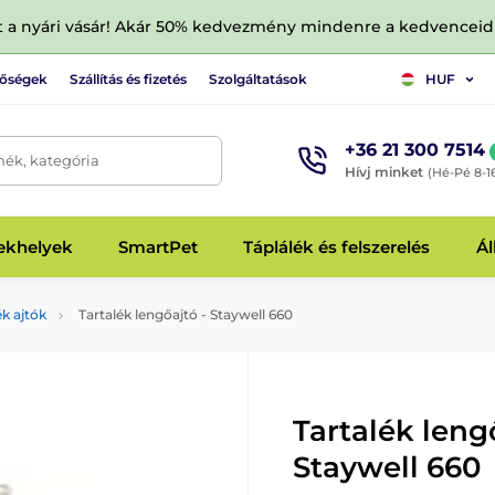
tt a nyári vásár! Akár 50% kedvezmény mindenre a kedvencei
tőségek
Szállítás és fizetés
Szolgáltatások
HUF
+36 21 300 7514
mék, kategória
Hívj minket
(Hé-Pé 8-1
fekhelyek
SmartPet
Táplálék és felszerelés
Ál
ék ajtók
Tartalék lengőajtó - Staywell 660
Tartalék leng
Staywell 660