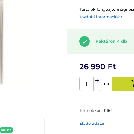
Tartalék lengőajtó mágnes
További információk ›
Raktáron 4 db
26 990 Ft
db
Termékkód:
P1641
Eladó adatai
online