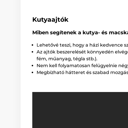
Kutyaajtók
Miben segítenek a kutya- és macsk
Lehetővé teszi, hogy a házi kedvence szü
Az ajtók beszerelését könnyedén elvége
fém, műanyag, tégla stb.).
Nem kell folyamatosan felügyelnie nég
Megbízható hátteret és szabad mozgá