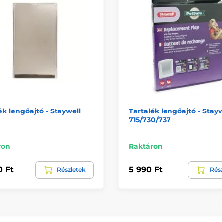
ék lengőajtó - Staywell
Tartalék lengőajtó - Stay
715/730/737
ron
Raktáron
0 Ft
5 990 Ft
Részletek
Rés