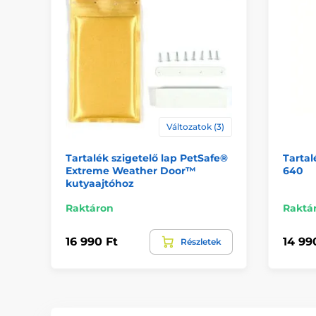
Változatok (3)
Tartalék szigetelő lap PetSafe®
Tartal
Extreme Weather Door™
640
kutyaajtóhoz
Raktáron
Raktá
16 990 Ft
14 99
Részletek