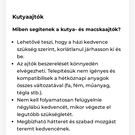
Kutyaajtók
Miben segítenek a kutya- és macskaajtók?
Lehetővé teszi, hogy a házi kedvence
szükség szerint, korlátlanul járhasson ki és
be.
Az ajtók beszerelését könnyedén
elvégezheti. Telepítésük nem igényes és
kompatibilisek a hétköznapi anyagok
összes változatával (fa, fém, műanyag,
tégla stb.).
Nem kell folyamatosan felügyelnie
négylábú kedvencét, mikor végezte el
legutóbb szükségletét.
Megbízható hátteret és szabad mozgást
teremt kedvencének.