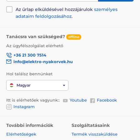
Az űrlap elküldésével hozzájárulok
személyes
adataim feldolgozásához
.
Tanácsra van szükséged?
offline
Az ügyfélszolgálat elérhető
+36 21 300 7514
info@elektro-nyakorvek.hu
Hol találsz bennünket
Magyar
Itt is elérhetőek vagyunk::
Youtube
Facebook
Instagram
További információk
Szolgáltatásaink
Elérhetőségek
Termék visszaküldése