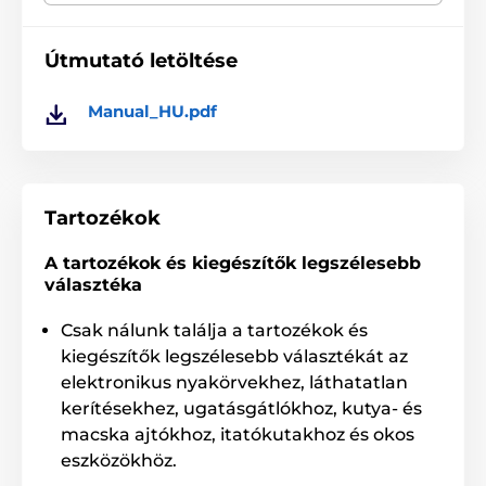
A termék a következő kategóriákba sorolt
Útmutató letöltése
Tartozékok ajtókhoz
Tartalék ajtók
Manual_HU.pdf
Tartozékok
A tartozékok és kiegészítők legszélesebb
választéka
Csak nálunk találja a tartozékok és
kiegészítők legszélesebb választékát az
elektronikus nyakörvekhez, láthatatlan
kerítésekhez, ugatásgátlókhoz, kutya- és
macska ajtókhoz, itatókutakhoz és okos
eszközökhöz.