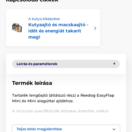
A kutya kiképzése
Kutyaajtó és macskaajtó -
időt és energiát takarít
meg!
Leírás és paraméterek
Termék leírása
Tartalék lengőajtó (átlátszó rész) a Reedog EasyFlap
Mini és Mini alagúttal ajtókhoz.
A műszaki specifikációk előzetes értesítés nélkül
változhatnak. A képek csak illusztrációk.
Teljes leírás megjelenítése