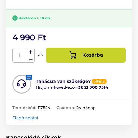
Raktáron > 10 db
4 990 Ft
Kosárba
db
Tanácsra van szüksége?
offline
Hívjon a következő
+36 21 300 7514
Termékkód:
P7824
Garancia:
24 hónap
Eladó adatai
Kapcsolódó cikkek