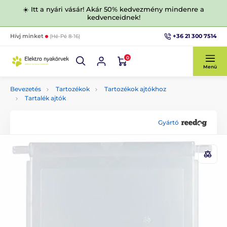
☀️ Itt a nyári vásár! Akár 50% kedvezmény mindenre a
kedvenceidnek!
+36 21 300 7514
Hívj minket
(Hé-Pé 8-16)
0
Menü
Bevezetés
Tartozékok
Tartozékok ajtókhoz
Tartalék ajtók
Gyártó