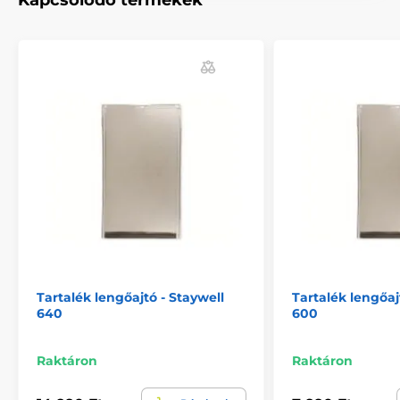
Kapcsolódó termékek
Tartalék lengőajtó - Staywell
Tartalék lengőaj
640
600
Raktáron
Raktáron