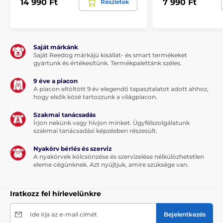
14 990 Ft
7 990 Ft
Részletek
Saját márkánk
Saját Reedog márkájú kisállat- és smart termékeket
gyártunk és értékesítünk. Termékpalettánk széles.
9 éve a piacon
A piacon eltöltött 9 év elegendő tapasztalatot adott ahhoz,
hogy elsők közé tartozzunk a világpiacon.
Szakmai tanácsadás
Írjon nekünk vagy hívjon minket. Ügyfélszolgálatunk
szakmai tanácsadási képzésben részesült.
Nyakörv bérlés és szerviz
A nyakörvek kölcsönzése és szervizelése nélkülözhetetlen
eleme cégünknek. Azt nyújtjuk, amire szüksége van.
Iratkozz fel hírlevelünkre
Ide írja az e-mail címét
Bejelentkezés