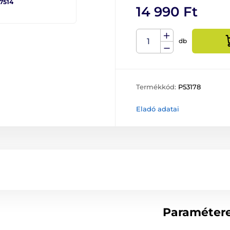
 7514
14 990 Ft
db
Termékkód:
P53178
Eladó adatai
Paraméter