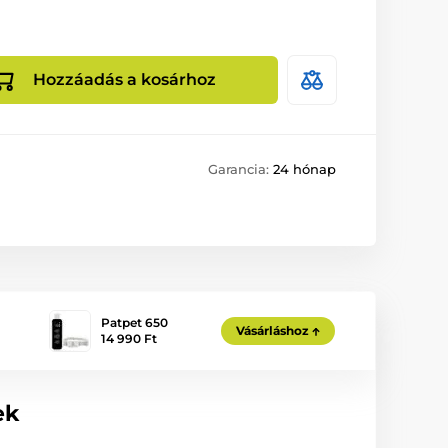
Hozzáadás a kosárhoz
Garancia:
24 hónap
Patpet 650
Vásárláshoz
14 990 Ft
ek