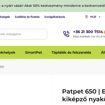
tt a nyári vásár! Akár 50% kedvezmény mindenre a kedvencei
tőségek
Szállítás és fizetés
Szolgáltatások
HUF
+36 21 300 7514
mék, kategória
Hívj minket
(Hé-Pé 8-1
fekhelyek
SmartPet
Táplálék és felszerelés
Ál
650
Patpet 650 | 
kiképző nyak