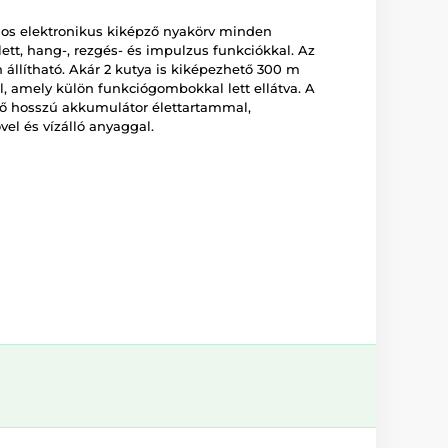
gos elektronikus kiképző nyakörv minden
lett, hang-, rezgés- és impulzus funkciókkal. Az
 állítható. Akár 2 kutya is kiképezhető 300 m
l, amely külön funkciógombokkal lett ellátva. A
ető hosszú akkumulátor élettartammal,
vel és vízálló anyaggal.