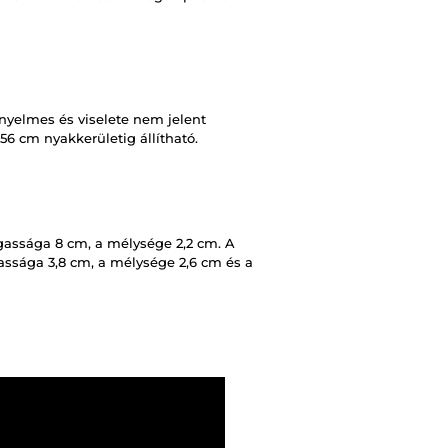
ényelmes és viselete nem jelent
56 cm nyakkerületig állítható.
assága 8 cm, a mélysége 2,2 cm. A
ssága 3,8 cm, a mélysége 2,6 cm és a