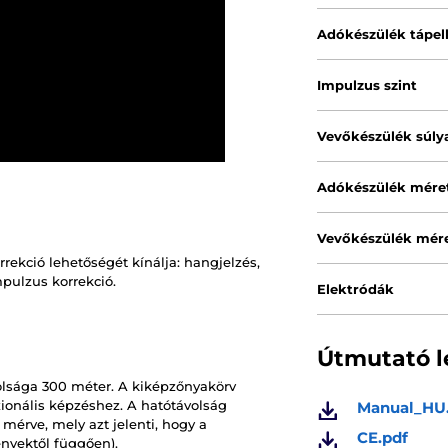
Adókészülék tápel
Impulzus szint
Vevőkészülék súly
Adókészülék mére
Vevőkészülék mére
rekció lehetőségét kínálja: hangjelzés,
mpulzus korrekció.
Elektródák
Útmutató l
olsága 300 méter. A kiképzőnyakörv
zionális képzéshez. A hatótávolság
Manual_HU
mérve, mely azt jelenti, hogy a
CE.pdf
nyektől függően).