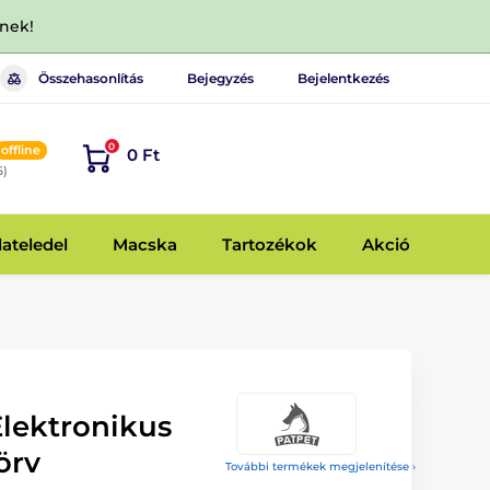
dnek!
Összehasonlítás
Bejegyzés
Bejelentkezés
0
offline
0 Ft
6)
lateledel
Macska
Tartozékok
Akció
Elektronikus
örv
További termékek megjelenítése ›