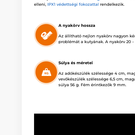
elleni,
IPX1 védettségi fokozattal
rendelkezik.
A nyakörv hossza
Az állítható nejlon nyakörv nagyon k
problémát a kutyának. A nyakörv 20 - 
Súlya és méretei
Az adókészülék szélessége 4 cm, mag
vevőkészülék szélessége 6,5 cm, maga
súlya 56 g. Fém érintkezők 9 mm.