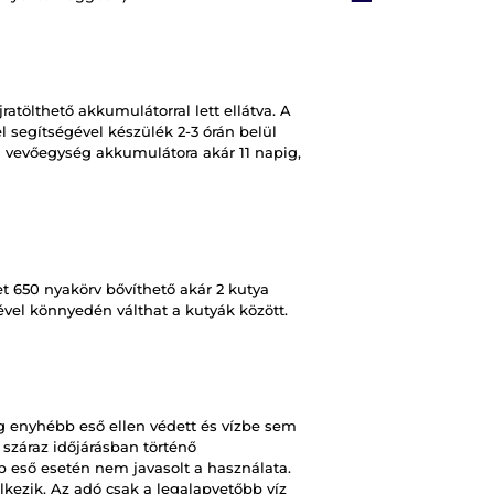
atölthető akkumulátorral lett ellátva. A
 segítségével készülék 2-3 órán belül
 vevőegység akkumulátora akár 11 napig,
t 650 nyakörv bővíthető akár 2 kutya
ével könnyedén válthat a kutyák között.
g enyhébb eső ellen védett és vízbe sem
 száraz időjárásban történő
 eső esetén nem javasolt a használata.
kezik. Az adó csak a legalapvetőbb víz