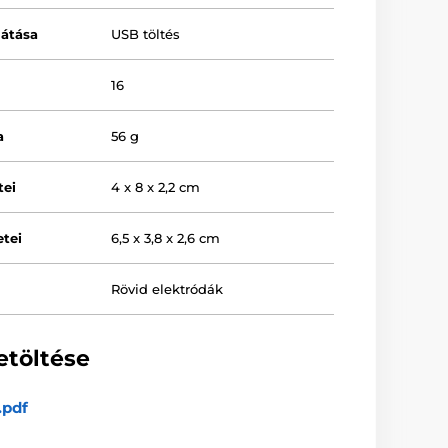
látása
USB töltés
16
a
56 g
tei
4 x 8 x 2,2 cm
tei
6,5 x 3,8 x 2,6 cm
Rövid elektródák
etöltése
.pdf