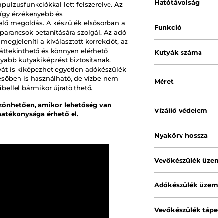
Hatótávolság
pulzusfunkciókkal lett felszerelve. Az
, így érzékenyebb és
ő megoldás. A készülék elsősorban a
Funkció
arancsok betanítására szolgál. Az adó
megjeleníti a kiválasztott korrekciót, az
 áttekinthető és könnyen elérhető
Kutyák száma
abb kutyakiképzést biztosítanak.
yát is kiképezhet egyetlen adókészülék
esőben is használható, de vízbe nem
Méret
bellel bármikor újratölthető.
zönhetően, amikor lehetőség van
Vízálló védelem
hatékonysága érhető el.
Nyakörv hossza
Vevőkészülék üze
Adókészülék üzem
Vevőkészülék tápe