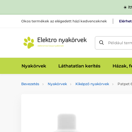
☀️ I
Okos termékek az elégedett házi kedvenceknek
Elérhe
Például ter
Nyakörvek
Láthatatlan kerítés
Házak, 
Bevezetés
Nyakörvek
Kiképző nyakörvek
Patpet 