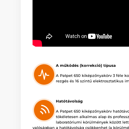
A működés (korrekció) típusa
A Patpet 650 kiképzőnyakörv 3 féle kor
rezgés és 16 szintű elektrosztatikus i
Hatótávolság
A Patpet 650 kiképzőnyakörv hatótáv
tökéletesen alkalmas alap és profess
laboratóriumi körülmények között lett 
valóságban a hatótávolság csökkenhet (a körülmé