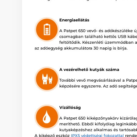
Energiaellátás
A Patpet 650 vevő- és adókészüléke újr
csomagban található kettős USB kábel
feltöltődik. Készenléti üzemmódban a
az adóegység akkumulátora 30 napig is bírja.
A vezérelhető kutyák száma
További vevő megvásárlásával a Patpe
képzésére egyszerre. Az adó segítség
Vízállóság
A Patpet 650 kiképzőnyakörv kizáróla
meríthető. Ebből kifolyólag leginkább
kutyaképzéshez alkalmas és tartósabb
A kiképző eszköz
IPX5 védettségi fokozattal
rendel