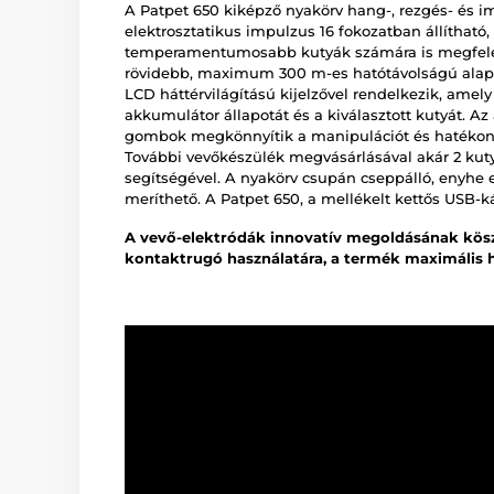
A Patpet 650 kiképző nyakörv hang-, rezgés- és im
elektrosztatikus impulzus 16 fokozatban állítható
temperamentumosabb kutyák számára is megfelel
rövidebb, maximum 300 m-es hatótávolságú alapp
LCD háttérvilágítású kijelzővel rendelkezik, amely 
akkumulátor állapotát és a kiválasztott kutyát. Az
gombok megkönnyítik a manipulációt és hatékony
További vevőkészülék megvásárlásával akár 2 kut
segítségével. A nyakörv csupán cseppálló, enyhe 
meríthető. A Patpet 650, a mellékelt kettős USB-ká
A vevő-elektródák innovatív megoldásának kös
kontaktrugó használatára, a termék maximális 