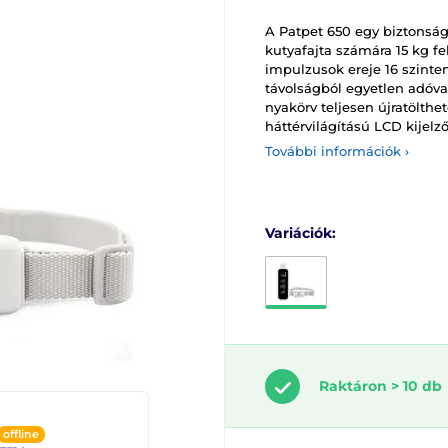
A Patpet 650 egy biztonsá
kutyafajta számára 15 kg fe
impulzusok ereje 16 szinten
távolságból egyetlen adóva
nyakörv teljesen újratölth
háttérvilágítású LCD kijelző
További információk ›
Variációk:
Raktáron > 10 db
offline