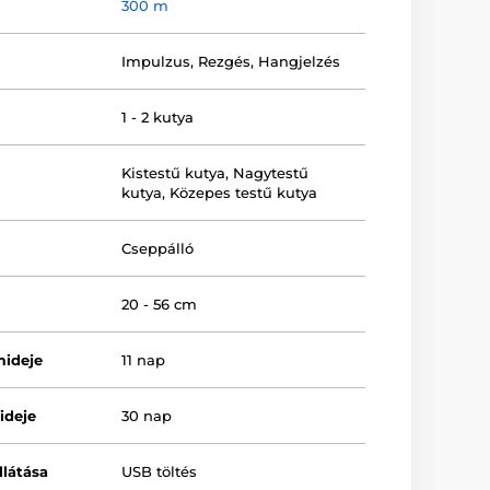
300 m
Impulzus
,
Rezgés
,
Hangjelzés
1 - 2 kutya
Kistestű kutya
,
Nagytestű
kutya
,
Közepes testű kutya
Cseppálló
20 - 56 cm
mideje
11 nap
ideje
30 nap
llátása
USB töltés