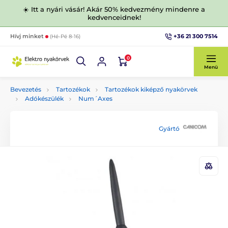
☀️ Itt a nyári vásár! Akár 50% kedvezmény mindenre a
kedvenceidnek!
+36 21 300 7514
Hívj minket
(Hé-Pé 8-16)
0
Menü
Bevezetés
Tartozékok
Tartozékok kiképző nyakörvek
Adókészülék
Num´Axes
Gyártó