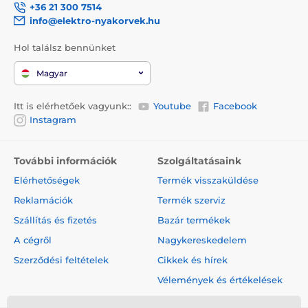
+36 21 300 7514
info@elektro-nyakorvek.hu
Hol találsz bennünket
Magyar
Itt is elérhetőek vagyunk::
Youtube
Facebook
Instagram
További információk
Szolgáltatásaink
Elérhetőségek
Termék visszaküldése
Reklamációk
Termék szerviz
Szállítás és fizetés
Bazár termékek
A cégről
Nagykereskedelem
Szerződési feltételek
Cikkek és hírek
Vélemények és értékelések