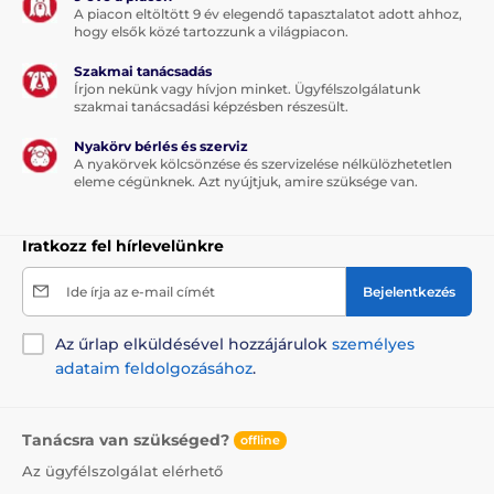
A piacon eltöltött 9 év elegendő tapasztalatot adott ahhoz,
hogy elsők közé tartozzunk a világpiacon.
Szakmai tanácsadás
Írjon nekünk vagy hívjon minket. Ügyfélszolgálatunk
szakmai tanácsadási képzésben részesült.
Nyakörv bérlés és szerviz
A nyakörvek kölcsönzése és szervizelése nélkülözhetetlen
eleme cégünknek. Azt nyújtjuk, amire szüksége van.
Iratkozz fel hírlevelünkre
Ide írja az e-mail címét
Bejelentkezés
Az űrlap elküldésével hozzájárulok
személyes
adataim feldolgozásához
.
Tanácsra van szükséged?
offline
Az ügyfélszolgálat elérhető