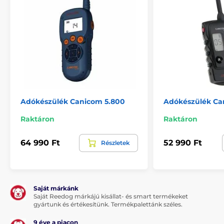
Adókészülék
Num´Axes
Adókészülék Canicom 5.800
Adókészülék Ca
Raktáron
Raktáron
64 990 Ft
52 990 Ft
Részletek
Saját márkánk
Saját Reedog márkájú kisállat- és smart termékeket
gyártunk és értékesítünk. Termékpalettánk széles.
9 éve a piacon