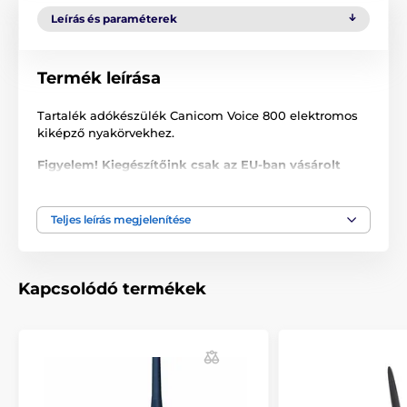
Leírás és paraméterek
Termék leírása
Tartalék adókészülék Canicom Voice 800 elektromos
kiképző nyakörvekhez.
Figyelem! Kiegészítőink csak az EU-ban vásárolt
Canicom tartozékokkal kompatibilisek. Ha az
Európai Unión kívülről már megvásárolt
termékekhez vásárol tőlünk tartozékokat, a
Teljes leírás megjelenítése
termékek nem lesznek kompatibilisek! Különböző
frekvenciákon működnek.
Kapcsolódó termékek
A termék a következő kategóriákba sorolt
Tartozékok kiképző nyakörvek