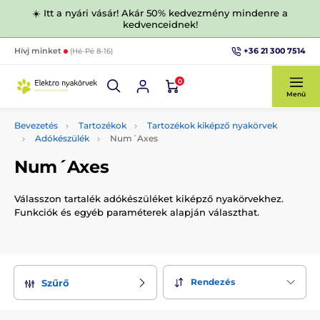
☀️ Itt a nyári vásár! Akár 50% kedvezmény mindenre a
kedvenceidnek!
+36 21 300 7514
Hívj minket
(Hé-Pé 8-16)
0
Menü
Bevezetés
Tartozékok
Tartozékok kiképző nyakörvek
Adókészülék
Num´Axes
Num´Axes
Válasszon tartalék adókészüléket kiképző nyakörvekhez.
Funkciók és egyéb paraméterek alapján választhat.
Rendezés
Szűrő