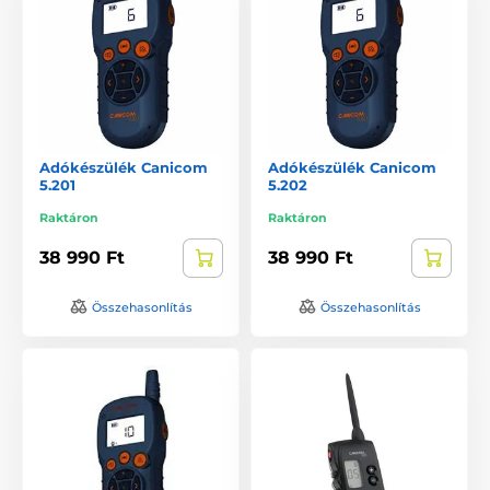
Adókészülék Canicom
Adókészülék Canicom
5.201
5.202
Raktáron
Raktáron
38 990 Ft
38 990 Ft
Összehasonlítás
Összehasonlítás