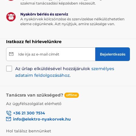
szakmai tanácsadási képzésben részesült.
Nyakörv bérlés és szerviz
A nyakörvek kölcsönzése és szervizelése nélkülözhetetlen
eleme cégünknek. Azt nyújtjuk, amire szüksége van.
Iratkozz fel hírlevelünkre
Ide írja az e-mail címét
Bejelentkezés
Az űrlap elküldésével hozzájárulok
személyes
adataim feldolgozásához
.
Tanácsra van szükséged?
offline
Az ügyfélszolgálat elérhető
+36 21 300 7514
info@elektro-nyakorvek.hu
Hol találsz bennünket