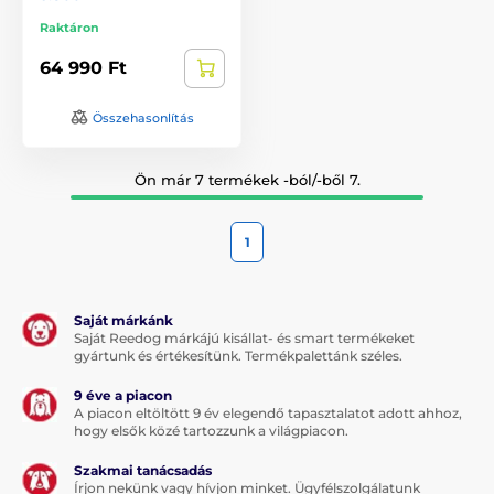
Raktáron
64 990 Ft
Összehasonlítás
Ön már 7 termékek -ból/-ből 7.
1
Saját márkánk
Saját Reedog márkájú kisállat- és smart termékeket
gyártunk és értékesítünk. Termékpalettánk széles.
9 éve a piacon
A piacon eltöltött 9 év elegendő tapasztalatot adott ahhoz,
hogy elsők közé tartozzunk a világpiacon.
Szakmai tanácsadás
Írjon nekünk vagy hívjon minket. Ügyfélszolgálatunk