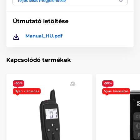
Teljes leírás megjelenítése
termékek nem lesznek kompatibilisek! Különböző
frekvenciákon működnek.
Útmutató letöltése
A műszaki specifikációk előzetes értesítés nélkül
Manual_HU.pdf
változhatnak. A képek csak illusztrációk.
Kapcsolódó termékek
A termék a következő kategóriákba sorolt
Tartozékok kiképző nyakörvek
-50%
Adókészülék
-50%
Nyári kiárusítás
Nyári kiárusítás
Adókészülék Canicom elektromos
nyakörvekhez
Num´Axes