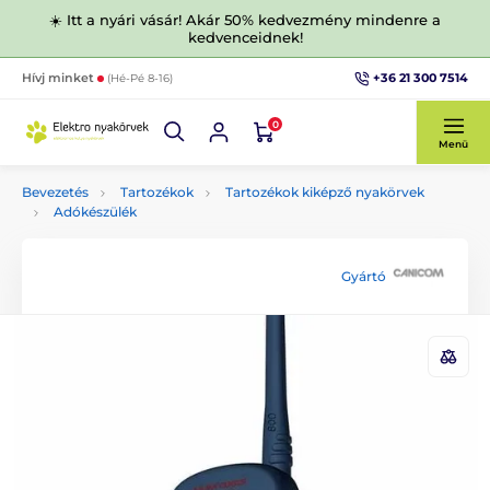
☀️ Itt a nyári vásár! Akár 50% kedvezmény mindenre a
kedvenceidnek!
+36 21 300 7514
Hívj minket
(Hé-Pé 8-16)
0
Menü
Bevezetés
Tartozékok
Tartozékok kiképző nyakörvek
Adókészülék
Gyártó