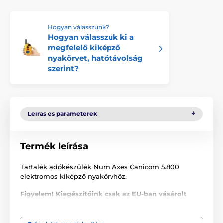
Hogyan válasszunk?
Hogyan válasszuk ki a
megfelelő kiképző
nyakörvet, hatótávolság
szerint?
Leírás és paraméterek
Termék leírása
Tartalék adókészülék Num Axes Canicom 5.800
elektromos kiképző nyakörvhöz.
Figyelem! Kiegészítőink csak az EU-ban vásárolt
Canicom tartozékokkal kompatibilisek. Ha az
Európai Unión kívülről már megvásárolt
termékekhez vásárol tőlünk tartozékokat, a