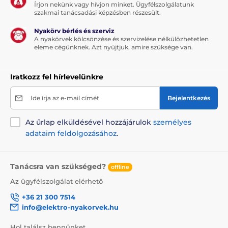
Írjon nekünk vagy hívjon minket. Ügyfélszolgálatunk
szakmai tanácsadási képzésben részesült.
Nyakörv bérlés és szerviz
A nyakörvek kölcsönzése és szervizelése nélkülözhetetlen
eleme cégünknek. Azt nyújtjuk, amire szüksége van.
Iratkozz fel hírlevelünkre
Ide írja az e-mail címét
Bejelentkezés
Az űrlap elküldésével hozzájárulok
személyes
adataim feldolgozásához
.
Tanácsra van szükséged?
offline
Az ügyfélszolgálat elérhető
+36 21 300 7514
info@elektro-nyakorvek.hu
Hol találsz bennünket