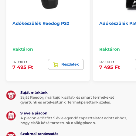
Adókészülék Reedog P20
Adókészülék Pa
Raktáron
Raktáron
14 990 Ft
14 990 Ft
Részletek
7 495 Ft
7 495 Ft
Saját márkánk
Saját Reedog márkájú kisállat- és smart termékeket
gyártunk és értékesítünk. Termékpalettánk széles.
9 éve a piacon
A piacon eltöltött 9 év elegendő tapasztalatot adott ahhoz,
hogy elsők közé tartozzunk a világpiacon.
Szakmai tanácsadás