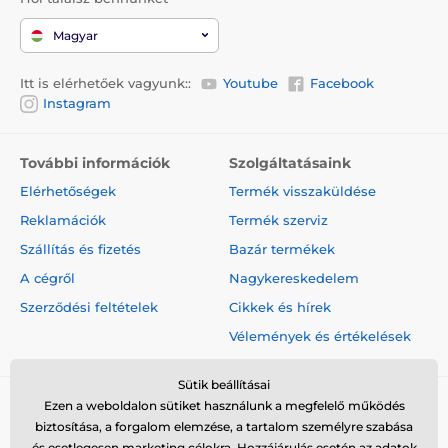
Magyar
Itt is elérhetőek vagyunk::
Youtube
Facebook
Instagram
További információk
Szolgáltatásaink
Elérhetőségek
Termék visszaküldése
Reklamációk
Termék szerviz
Szállítás és fizetés
Bazár termékek
A cégről
Nagykereskedelem
Szerződési feltételek
Cikkek és hírek
Vélemények és értékelések
Sütik beállításai
Ezen a weboldalon sütiket használunk a megfelelő működés
biztosítása, a forgalom elemzése, a tartalom személyre szabása
és esetlegesen marketing célokra. Hozzájárulás esetén az adatok