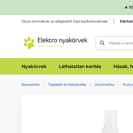
☀️ I
Okos termékek az elégedett házi kedvenceknek
Elérhe
Például ter
Nyakörvek
Láthatatlan kerítés
Házak, 
Bevezetés
Táplálék és felszerelés
Kozmetika
Kuty