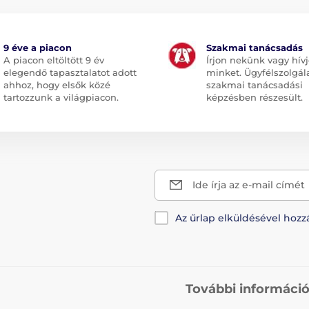
9 éve a piacon
Szakmai tanácsadás
A piacon eltöltött 9 év
Írjon nekünk vagy hív
elegendő tapasztalatot adott
minket. Ügyfélszolgál
ahhoz, hogy elsők közé
szakmai tanácsadási
tartozzunk a világpiacon.
képzésben részesült.
Ide írja az e-mail címét
Az űrlap elküldésével hozz
További informáci