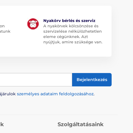
Nyakörv bérlés és szerviz
jon
A nyakörvek kölcsönzése és
atunk
szervizelése nélkülözhetetlen
eleme cégünknek. Azt
nyújtjuk, amire szüksége van.
Bejelentkezés
ájárulok
személyes adataim feldolgozásához
.
ók
Szolgáltatásaink