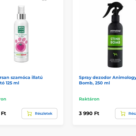
san szamóca illatú
Spray dezodor Animology
ító 125 ml
Bomb, 250 ml
ron
Raktáron
 Ft
3 990 Ft
Részletek
Rés