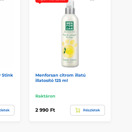
 Stink
Menforsan citrom illatú
EY
illatosító 125 ml
fé
Raktáron
Ra
2 990 Ft
8 
zletek
Részletek