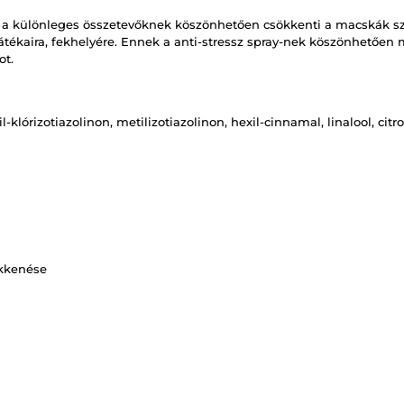
 a különleges összetevőknek köszönhetően csökkenti a macskák szo
átékaira, fekhelyére. Ennek a anti-stressz spray-nek köszönhetően 
ot.
il-klórizotiazolinon, metilizotiazolinon, hexil-cinnamal, linalool, cit
kkenése