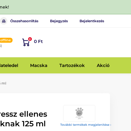
dnek!
Összehasonlítás
Bejegyzés
Bejelentkezés
0
offline
0 Ft
6)
lateledel
Macska
Tartozékok
Akció
5 ml
essz ellenes
knak 125 ml
További termékek megjelenítése ›