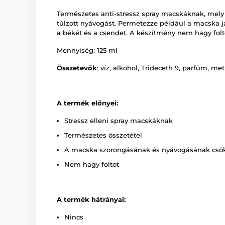
Természetes anti-stressz spray macskáknak, mely
túlzott nyávogást. Permetezze például a macska j
a békét és a csendet. A készítmény nem hagy folt
Mennyiség: 125 ml
Összetevők
: víz, alkohol, Trideceth 9, parfüm, met
A termék előnyei:
Stressz elleni spray macskáknak
Természetes összetétel
A macska szorongásának és nyávogásának csö
Nem hagy foltot
A termék hátrányai:
Nincs