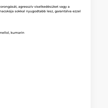
rongását, agresszív viselkedésüket vagy a
macskája sokkal nyugodtabb lesz, garantálva ezzel
ronellol, kumarin