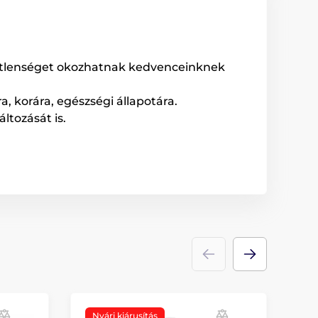
metlenséget okozhatnak kedvenceinknek
a, korára, egészségi állapotára.
ltozását is.
Nyári kiárusítás
N