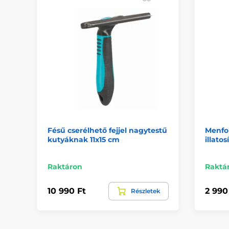
Fésű cserélhető fejjel nagytestű
Menfor
kutyáknak 11x15 cm
illatos
Raktáron
Raktá
10 990 Ft
2 990
Részletek