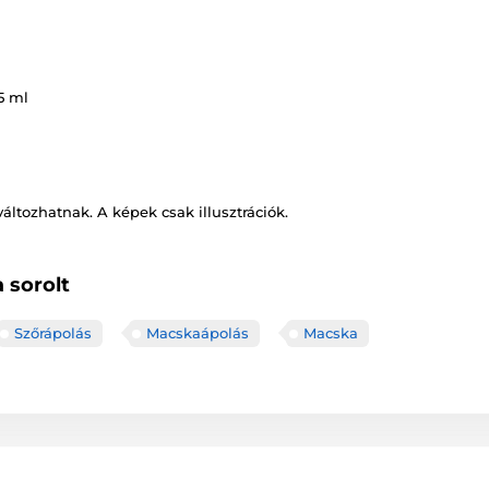
5 ml
változhatnak. A képek csak illusztrációk.
 sorolt
Szőrápolás
Macskaápolás
Macska