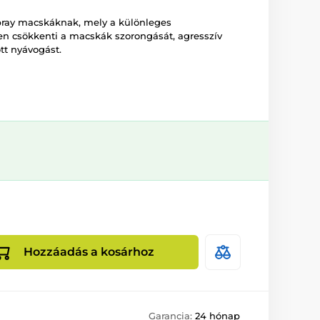
spray macskáknak, mely a különleges
n csökkenti a macskák szorongását, agresszív
tt nyávogást.
Hozzáadás a kosárhoz
Garancia:
24 hónap