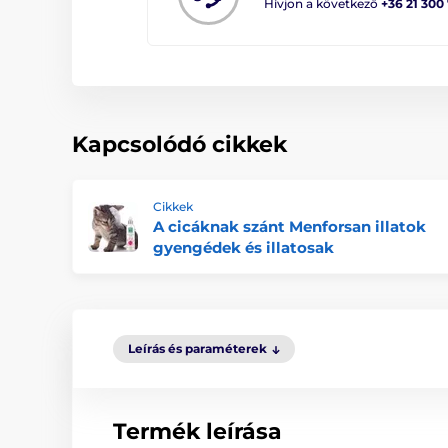
Hívjon a következő
+36 21 300
Kapcsolódó cikkek
Cikkek
A cicáknak szánt Menforsan illatok
gyengédek és illatosak
Leírás és paraméterek
Termék leírása