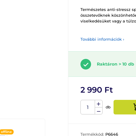
Természetes anti-stressz 
összetevőknek köszönhetőe
viselkedésüket vagy a túlzo
További információk ›
Raktáron > 10 db
2 990 Ft
db
offline
Termékkód:
P6646