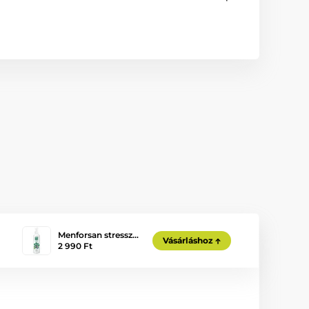
Menforsan stressz…
Vásárláshoz
2 990 Ft