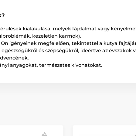
k?
 sérülések kialakulása, melyek fájdalmat vagy kényel
ülproblémák, kezeletlen karmok).
 Ön igényeinek megfelelően, tekintettel a kutya fajtájár
gészségükről és szépségükről, ideértve az évszakok vá
edvencének.
ványi anyagokat, természetes kivonatokat.