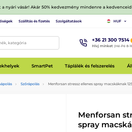
tt a nyári vásár! Akár 50% kedvezmény mindenre a kedvencei
tőségek
Szállítás és fizetés
Szolgáltatások
HUF
+36 21 300 7514
mék, kategória
Hívj minket
(Hé-Pé 8-1
fekhelyek
SmartPet
Táplálék és felszerelés
Ál
aápolás
Szőrápolás
Menforsan stressz ellenes spray macskáknak 12
Menforsan str
spray macská