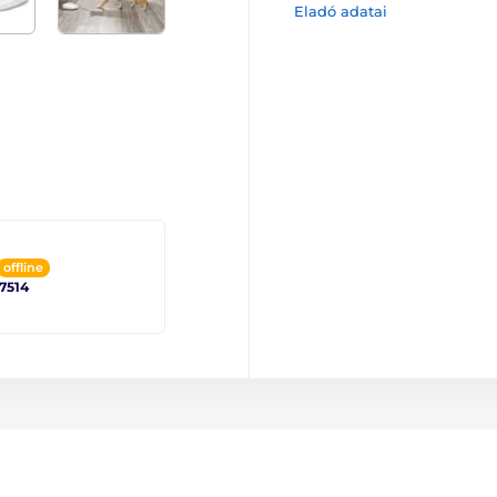
Eladó adatai
offline
 7514