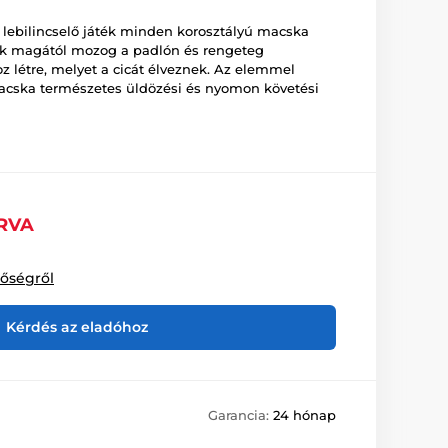
t lebilincselő játék minden korosztályú macska
ték magától mozog a padlón és rengeteg
z létre, melyet a cicát élveznek. Az elemmel
acska természetes üldözési és nyomon követési
RVA
tőségről
Kérdés az eladóhoz
Garancia:
24 hónap