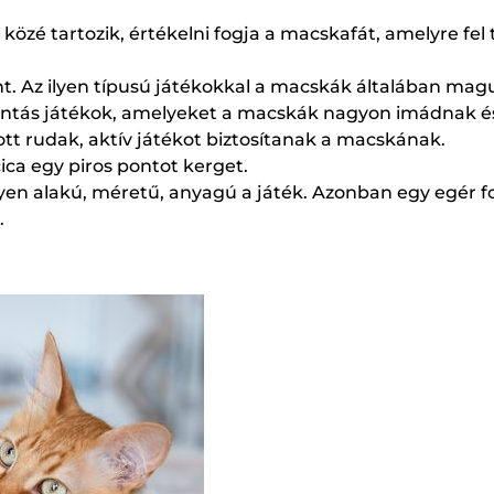
özé tartozik, értékelni fogja a macskafát, amelyre fel
tönt. Az ilyen típusú játékokkal a macskák általában ma
tás játékok, amelyeket a macskák nagyon imádnak és n
átott rudak, aktív játékot biztosítanak a macskának.
ica egy piros pontot kerget.
yen alakú, méretű, anyagú a játék. Azonban egy egér 
.