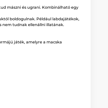
 tud mászni és ugrani. Kombinálható egy
guktól boldogulnak. Például labdajátékok,
em tudnak ellenállni illatának.
formájú játék, amelyre a macska