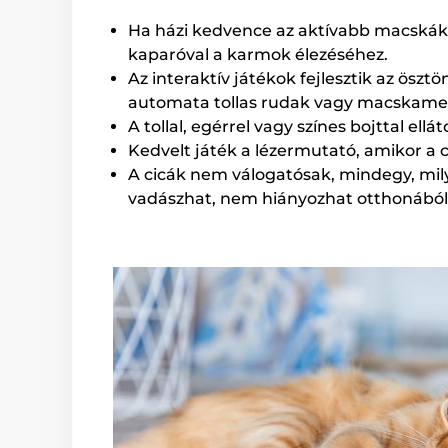
Ha házi kedvence az aktívabb macskák k
kaparóval a karmok élezéséhez.
Az interaktív játékok fejlesztik az ösz
automata tollas rudak vagy macskamen
A tollal, egérrel vagy színes bojttal ell
Kedvelt játék a lézermutató, amikor a c
A cicák nem válogatósak, mindegy, mil
vadászhat, nem hiányozhat otthonából