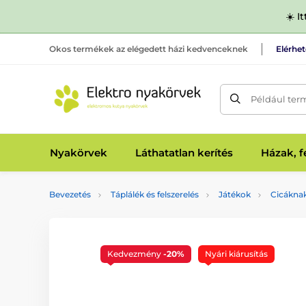
☀️ I
Okos termékek az elégedett házi kedvenceknek
Elérhe
Például ter
Nyakörvek
Láthatatlan kerítés
Házak, 
Bevezetés
Táplálék és felszerelés
Játékok
Cicákna
Kedvezmény
-20%
Nyári kiárusítás