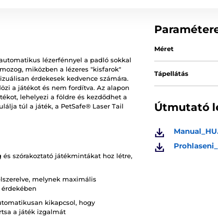
Paraméter
Méret
 automatikus lézerfénnyel a padló sokkal
n mozog, miközben a lézeres "kisfarok"
Tápellátás
vizuálisan érdekesek kedvence számára.
ldözi a játékot és nem fordítva. Az alapon
ékot, lehelyezi a földre és kezdődhet a
Útmutató l
lja túl a játék, a PetSafe® Laser Tail
Manual_HU
Prohlaseni
és szórakoztató játékmintákat hoz létre,
 felszerelve, melynek maximális
y érdekében
automatikusan kikapcsol, hogy
tsa a játék izgalmát