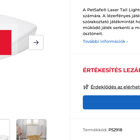
A PetSafe® Laser Tail Ligh
számára. A lézerfényes já
szórakoztató játékmintát ho
működő játék serkenti a m
ösztöneit.
További információk ›
ÉRTÉKESÍTÉS LEZÁ
Érdeklődés az elérhe
Termékkód:
P52918