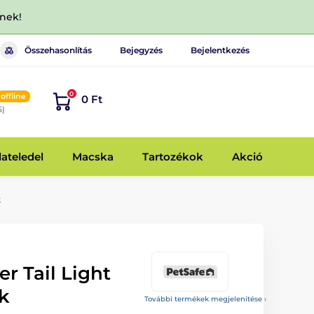
dnek!
Összehasonlítás
Bejegyzés
Bejelentkezés
0
offline
0 Ft
6)
lateledel
Macska
Tartozékok
Akció
k
er Tail Light
k
További termékek megjelenítése ›