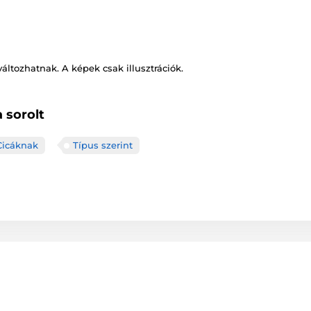
változhatnak. A képek csak illusztrációk.
 sorolt
Cicáknak
Típus szerint