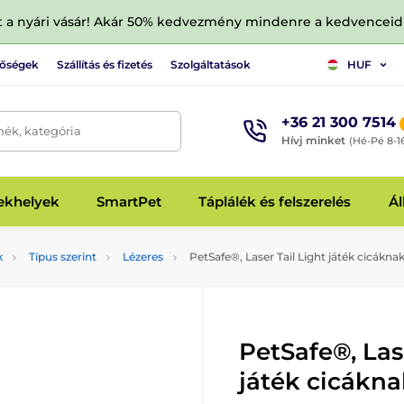
tt a nyári vásár! Akár 50% kedvezmény mindenre a kedvencei
tőségek
Szállítás és fizetés
Szolgáltatások
HUF
+36 21 300 7514
mék, kategória
Hívj minket
(Hé-Pé 8-1
fekhelyek
SmartPet
Táplálék és felszerelés
Ál
k
Típus szerint
Lézeres
PetSafe®, Laser Tail Light játék cicákna
PetSafe®, Las
játék cicákna