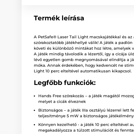
Termék leírása
A PetSafe® Laser Tail Light macskajátékkal és az
szórakoztatóbb játékhellyé válik! A játék a padló
követi és különböző mintákat hoz létre, amelyek 
A játék mindig távolodik a lézertől, így a cicája ü
lévő egyetlen gomb megnyomásával elindítja a ját
móka. Annak érdekében, hogy kedvencét ne stimulá
Light 10 perc elteltével automatikusan kikapcsol.
Legfőbb funkciók:
Hands Free szórakozás – a játék magától mozog 
melyet a cicák élveznek
Biztonságos – a játék IIIa osztályú lézerrel lett
teljesítménye 5 mW a biztonságos játékélmén
Könnyen kezelhető - a játék 10 perc elteltével 
megakadályozza a túlzott stimulációt és fenntar