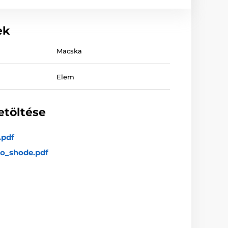
ek
Macska
Elem
etöltése
.pdf
_o_shode.pdf