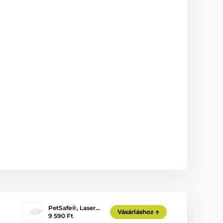
PetSafe®, Laser…
Vásárláshoz
9 590 Ft